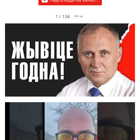
>>
»
1
/
134