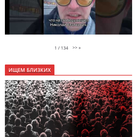
>>
»
1
/
134
ИЩЕМ БЛИЗКИХ