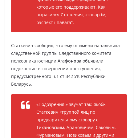
которые его поддерживают. Как
выразился Статкевич, «гонар ім,
рэспект і павага”.
Статкевич сообщил, что ему от имени начальника
следственной группы Следственного комитета
полковника юстиции
Агафонова
объявили
подозрение в совершении преступления,
предусмотренного ч.1 ст.342 УК Республики
Беларусь.
«Подозрения » звучат так: якобы
Статкевич «группой лиц по
предварительному сговору с
Тихановским, Арановичем, Саковым,
Фурмановым, Новиковым и другими