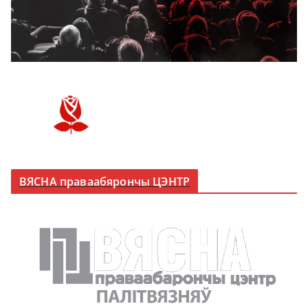
ВЯСНА праваабярончы ЦЭНТР