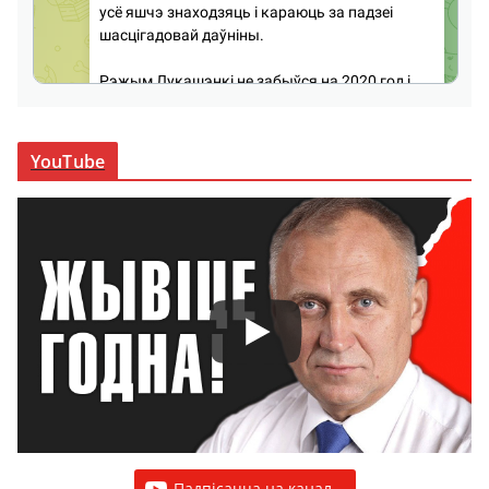
YouTube
Падпісацца на канал...