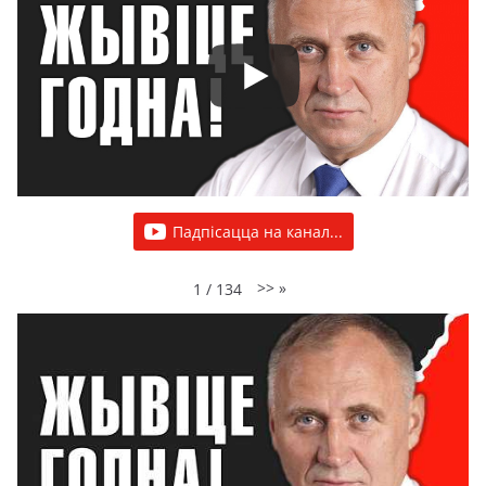
Падпісацца на канал...
>>
»
1
/
134