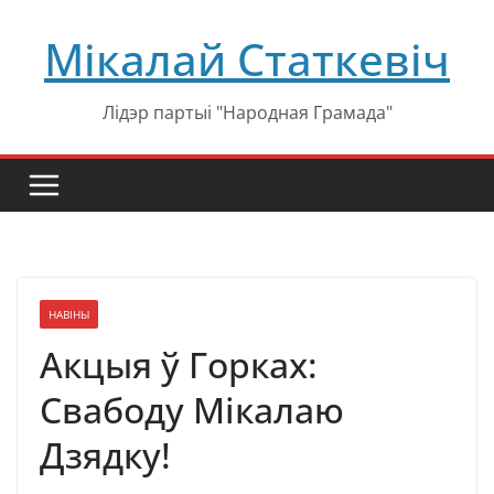
Перейти
Мікалай Статкевіч
к
содержимому
Лідэр партыі "Народная Грамада"
НАВІНЫ
Акцыя ў Горках:
Свабоду Мікалаю
Дзядку!