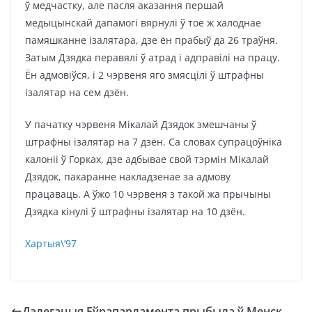
ў медчастку, але пасля аказання першай
медыцынскай дапамогі вярнулі ў тое ж халоднае
памяшканне ізалятара, дзе ён прабыў да 26 траўня.
Затым Дзядка перавялі ў атрад і адправілі на працу.
Ён адмовіўся, і 2 чэрвеня яго змясцілі ў штрафны
ізалятар на сем дзён.
У пачатку чэрвеня Мікалай Дзядок змешчаны ў
штрафны ізалятар на 7 дзён. Са словах супрацоўніка
калоніі ў Горках, дзе адбывае свой тэрмін Мікалай
Дзядок, пакаранне накладзенае за адмову
працаваць. А ўжо 10 чэрвеня з такой жа прычыны
Дзядка кінулі ў штрафны ізалятар на 10 дзён.
Хартыя\’97
Дэлегацыя Еўрапарламента прыбыла ў Менск