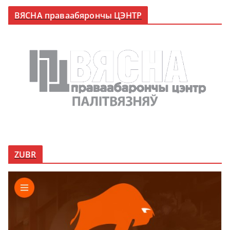
ВЯСНА праваабярончы ЦЭНТР
ZUBR