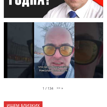
>>
»
1
/
134
ИЩЕМ БЛИЗКИХ