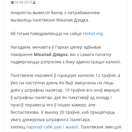
19.06.2015
Анархісты вывесілі банэр з патрабаваннем
вызваліць палітвязня Мікалая Дзядка.
Аб гэтым паведамляецца на сайце
revbel.org
.
Нагадаем, менавіта ў Горках цяпер адбывае
пакаранне
Мікалай Дзядок
, які з самага пачатку
падвяргаецца рэпрэсіям з боку адміністрацыі калоніі.
Палітвязня перавялі ў горацкую калонію 12 траўня, а
ўжо на наступны дзень ён быў змешчаны на пяць
дзён у штрафны ізалятар. 19 траўня яго зноў вярнулі
ў штрафны ізалятар, дзе ён пакутаваў ад холаду і
прасіў перавесці яго ў іншую камеру, але
беспаспяхова. У выніку 20 траўня, каб прыцягнуць
увагу дзяжурных штрафнога ізалятара,
хлопец
парэзаў сабе рукі і жывот
. Палітвязня змясцілі