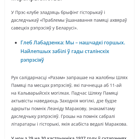
У Прэс-клубе зладзяць брыфінг гісторыкаў і
даследчыкаў «Праблемы ўшанавання памяці ахвяраў
савецкіх рэпрэсіяў у Беларусі».
Глеб Лабадзенка: Мы – нашчадкі горшых.
Найлепшых забілі ў гады сталінскіх
рэпрэсіяў
Рух салідарнасці «Разам» запрашае на жалобны Шлях
Памяці па месцах рэпрэсіяў, які пачнецца аб 11-ай
на Кальварыйскіх могілках. Падчас Шляху Памяці
актывісты наведаюць Заходнія могілкі, дзе будзе
адкрыты помнік Леаніду Маракову, знакамітаму
даследчыку рэпрэсіяў. Грошы на помнік сабралі
літаратары і гісторыкі, якія асабіста ведалі Маракова.
У ноч з 29 на 30 кастрычніка 1937 году ў сутарэннях