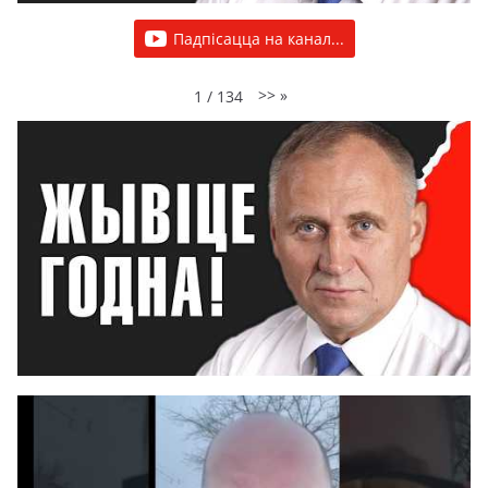
Падпісацца на канал...
>>
»
1
/
134