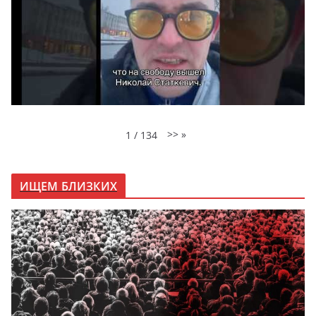
>>
»
1
/
134
ИЩЕМ БЛИЗКИХ