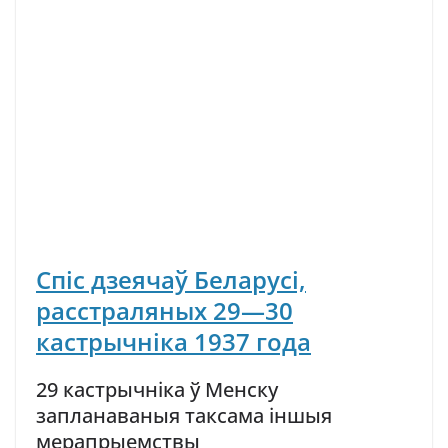
Спіс дзеячаў Беларусі,
расстраляных 29—30
кастрычніка 1937 года
29 кастрычніка ў Менску
запланаваныя таксама іншыя
мерапрыемствы