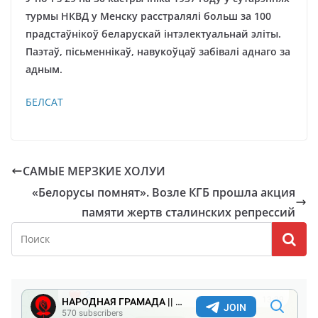
турмы НКВД у Менску расстралялі больш за 100
прадстаўнікоў беларускай інтэлектуальнай эліты.
Паэтаў, пісьменнікаў, навукоўцаў забівалі аднаго за
адным.
БЕЛСАТ
САМЫЕ МЕРЗКИЕ ХОЛУИ
«Белорусы помнят». Возле КГБ прошла акция
памяти жертв сталинских репрессий