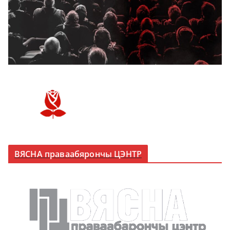
ВЯСНА праваабярончы ЦЭНТР