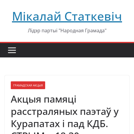
Перейти
Мікалай Статкевіч
к
содержимому
Лідэр партыі "Народная Грамада"
ГРАМАДСКАЯ АКЦЫЯ
Акцыя памяці
расстраляных паэтаў у
Курапатах і пад КДБ.