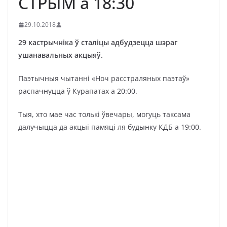
СТРЫМ а 18:30
29.10.2018
29 кастрычніка ў сталіцы адбудзецца шэраг
ушанавальных акцыяў.
Паэтычныя чытанні «Ноч расстраляных паэтаў»
распачнуцца ў Курапатах а 20:00.
Тыя, хто мае час толькі ўвечары, могуць таксама
далучыцца да акцыі памяці ля будынку КДБ а 19:00.