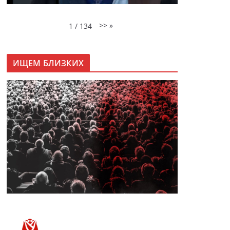
>>
»
1
/
134
ИЩЕМ БЛИЗКИХ