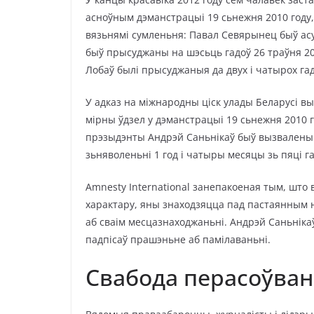
асноўным дэманстрацыі 19 сьнежня 2010 году,
вязьнямі сумленьня: Павал Севярынец быў асу
быў прысуджаны на шэсьць гадоў 26 траўня 201
Лобаў былі прысуджаныя да двух і чатырох гад
У адказ на міжнародны ціск улады Беларусі вы
мірны ўдзел у дэманстрацыі 19 сьнежня 2010 г
прэзыдэнты Андрэй Саньнікаў быў вызвалены 
зьняволеньні 1 год і чатыры месяцы зь пяці га
Amnesty International занепакоеная тым, што
характару, яны знаходзяцца пад пастаянным н
аб сваім месцазнаходжаньні. Андрэй Саньнікаў
падпісаў прашэньне аб памілаваньні.
Свабода перасоўва