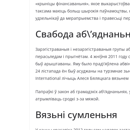
«крыніцы фінансаваньня», якое выкарыстоўвае
таксама маюць больш шырокія паўнамоцтвы, ка
удзельнікаў да мерапрыемства і правесьці пе
Свабода аб\’яднань
Зарэгістраваныя і незарэгістраваныя групы 
перасьледам і прыгнётам. 4 жніўня 2011 году
быў арыштаваны. Яму было прад\’яўлена абві
24 лістапада ён быў асуджаны на турэмнае з
International лічыць Алеся Бяляцкага вязьнем
Папраўкі ў закон аб грамадзкіх аб\’яднаньнях,
атрымліваць сродкі з-за мяжой.
Вязьні сумленьня
У канцы красавіка 2012 году сем чалавек застав