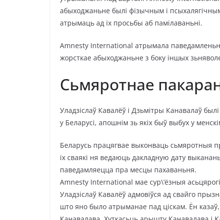
абыходжаньне былі фізычным і псыхалягічным 
атрымаць ад іх просьбы аб памілаваньні.
Amnesty International атрымала паведамленьн
жорсткае абыходжаньне з боку іншых зьнявол
Сьмяротнае пакара
Уладзіслаў Кавалёў і Дзьмітры Канавалаў былі 
у Беларусі, апошнім зь якіх быў выбух у менскі
Беларусь працягвае выконваць сьмяротныя пры
іх сваякі ня ведаюць дакладную дату выканан
паведамляецца пра месцы пахаваньня.
Amnesty International мае сур\’ёзныя асьцярог
Уладзіслаў Кавалёў адмовіўся ад свайго прыз
што яно было атрыманае пад ціскам. Ён казаў,
Канавалава. Хуткасьць арышту Канавалава і 