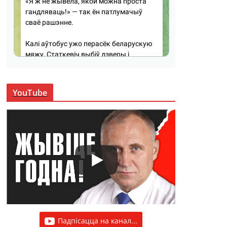
YouTube
Падпісацца на канал...