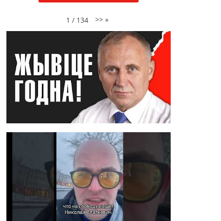
>>
»
1
/
134