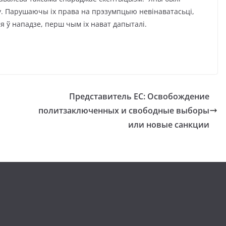
. Парушаючы іх права на прэзумпцыю невінаватасьці,
я ў нападзе, перш чым іх нават дапыталі.
Представитель ЕС: Освобождение
политзаключенных и свободные выборы
или новые санкции