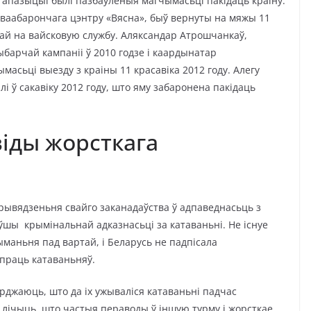
 апазыцыі былі пазбаўленыя магчымасьці пакідаць краіну.
аваабарончага цэнтру «Вясна», быў вернуты на мяжы 11
яўкай на вайсковую службу. Аляксандар Атрошчанкаў,
ыбарчай кампаніі ў 2010 годзе і каардынатар
асьці выезду з краіны 11 красавіка 2012 году. Алегу
лі ў сакавіку 2012 году, што яму забаронена пакідаць
віды жорсткага
прывядзеньня свайго заканадаўства ў адпаведнасьць з
шы крымінальнай адказнасьці за катаваньні. Не існуе
маньня пад вартай, і Беларусь не падпісала
праць катаваньняў.
ярджаюць, што да іх ужываліся катаваньні падчас
l лічыць, што частыя пераводы ў іншую турму і жорсткае