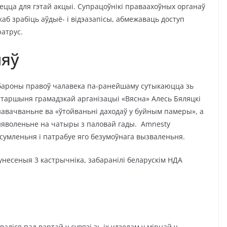
цца для гэтай акцыі. Супрацоўнікі праваахоўных органаў
б зрабіць аўдыё- і відэазапісы, абмежаваць доступ
ратрус.
няў
абароны правоў чалавека па-ранейшаму сутыкаюцца зь
 старшыня грамадзкай арганізацыі «Вясна» Алесь Бяляцкі
навачваньне ва «ўтойваньні даходаў у буйным памеры», а
ьняволеньне на чатыры з паловай гады. Amnesty
 сумленьня і патрабуе яго безумоўнага вызваленьня.
 унесеныя 3 кастрычніка, забаранілі беларускім НДА
аліся пад вартай у сувязі зь іх удзелам у мірнай у