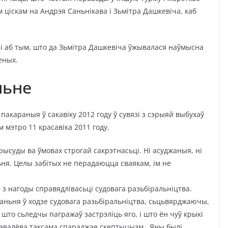
ціскам на Андрэя Саньнікава і Зьмітра Дашкевіча, каб
і аб тым, што да Зьмітра Дашкевіча ўжывалася наўмысна
еных.
ньне
пакараныя ў сакавіку 2012 году ў сувязі з сэрыяй выбухаў
м мэтро 11 красавіка 2011 году.
суды ва ўмовах строгай сакрэтнасьці. Ні асуджаныя, ні
ьня. Целы забітых не перадаюцца сваякам, ім не
і з нагоды справядлівасьці судовага разьбіральніцтва.
наньня ў ходзе судовага разьбіральніцтва, сьцьвярджаючы,
 што сьледчы пагражаў застрэліць яго, і што ён чуў крыкі
Кавалёва таксама спараджае скептыцызм. Яны былі