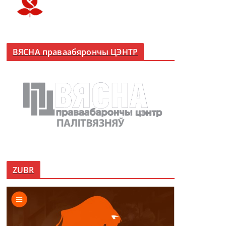
ВЯСНА праваабярончы ЦЭНТР
ZUBR