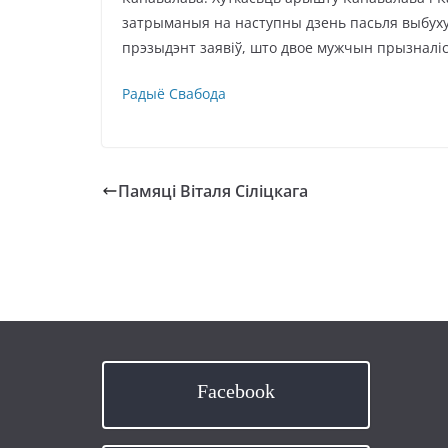
затрыманыя на наступны дзень пасьля выбуху
прэзыдэнт заявіў, што двое мужчын прызналіс
Радыё Свабода
Памяці Віталя Сіліцкага
Facebook