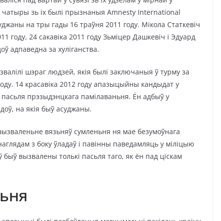
 чатыры зь іх былі прызнаныя Amnesty International
джаны на тры гады 16 траўня 2011 году. Мікола Статкевіч
1 году, 24 сакавіка 2011 году Зьміцер Дашкевіч і Эдуард
оў адпаведна за хуліганства.
звалілі шэраг людзей, якія былі заключаныя ў турму за
оду. 14 красавіка 2012 году апазыцыйны кандыдат у
пасьля прэзыдэнцкага памілаваньня. Ён адбыў у
доў, на якія быў асуджаны.
 вызваленьне вязьняў сумленьня ня мае безумоўнага
аглядам з боку ўладаў і павінны паведамляць у міліцыю
 быў вызвалены толькі пасьля таго, як ён пад ціскам
ньня