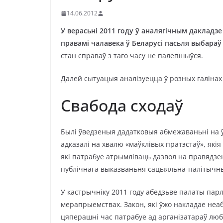
14.06.2012
У верасьні 2011 году ў аналягічным дакладз
правамі чалавека ў Беларусі пасьля выбараў 
стан справаў з таго часу не палепшыўся.
Далей сытуацыя аналізуецца ў розных галінах 
Свабода сходаў
Былі ўведзеныя дадатковыя абмежаваньні на ўс
адказалі на хвалю «маўклівых пратэстаў», якія
які патрабуе атрымліваць дазвол на правядзе
публічнага выказваньня сацыяльна-палітычных
У кастрычніку 2011 году абедзьве палаты парл
мерапрыемствах. Закон, які ўжо накладае неа
цяперашні час патрабуе ад арганізатараў люб