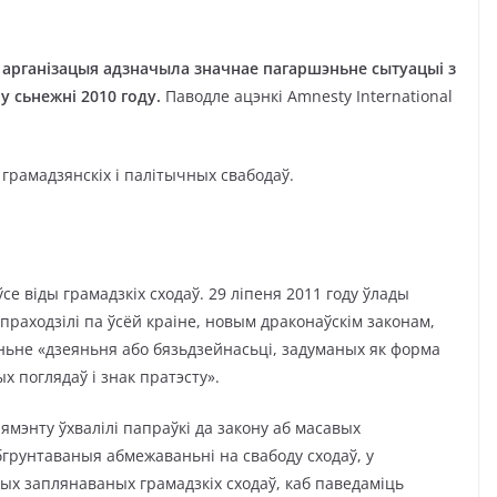
е арганізацыя адзначыла значнае пагаршэньне сытуацыі з
у сьнежні 2010 году.
Паводле ацэнкі Amnesty International
грамадзянскіх і палітычных свабодаў.
е віды грамадзкіх сходаў. 29 ліпеня 2011 году ўлады
 праходзілі па ўсёй краіне, новым драконаўскім законам,
ньне «дзеяньня або бязьдзейнасьці, задуманых як форма
 поглядаў і знак пратэсту».
ямэнту ўхвалілі папраўкі да закону аб масавых
бгрунтаваныя абмежаваньні на свабоду сходаў, у
ых заплянаваных грамадзкіх сходаў, каб паведаміць