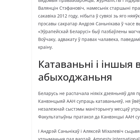
Вядомыя праваабаронцы, журналісты і лідэры
Валянцін Стэфановіч, намесьнік старшыні пр
сакавіка 2012 году, нібыта ў сувязі зь яго ня
прэсавы сакратар Андрэя Саньнікава ў часе в
«Эўрапейскай Беларусі» быў пазбаўлены магчым
Воўчаку, адвакату ў правах чалавека, паведамі
краіну.
Катаваньні і іншыя 
абыходжаньня
Беларусь не распачала ніякіх дзеяньняў для 
Канвэнцыяй ААН супраць катаваньняў, ня ўвёў
незалежнай сыстэмы маніторынгу месцаў утры
Факультатыўны пратакол да Канвэнцыі ААН су
І Андрэй Саньнікаў і Аляксей Міхалевіч сьцьв
утрыманьня пад вартай. Amnesty Internationa