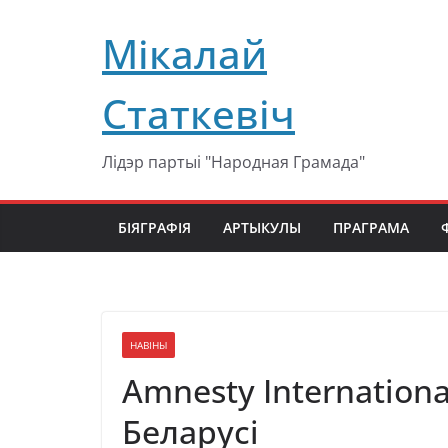
Перейти
Мікалай
к
содержимому
Статкевіч
Лідэр партыі "Народная Грамада"
БІЯГРАФІЯ
АРТЫКУЛЫ
ПРАГРАМА
НАВІНЫ
Amnesty Internation
Беларусі