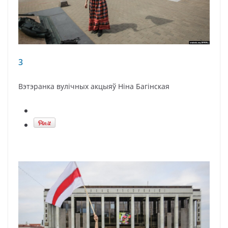
3
Вэтэранка вулічных акцыяў Ніна Багінская