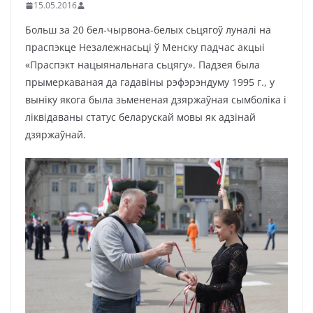
15.05.2016
Больш за 20 бел-чырвона-белых сьцягоў луналі на
праспэкце Незалежнасьці ў Менску падчас акцыі
«Праспэкт нацыянальнага сьцягу». Падзея была
прымеркаваная да гадавіны рэфэрэндуму 1995 г., у
выніку якога была зьмененая дзяржаўная сымболіка і
ліквідаваны статус беларускай мовы як адзінай
дзяржаўнай.