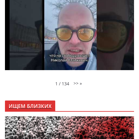
>>
»
1
/
134
ИЩЕМ БЛИЗКИХ