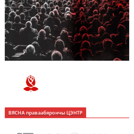
ВЯСНА праваабярончы ЦЭНТР