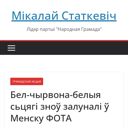
Перейти
Мікалай Статкевіч
к
содержимому
Лідэр партыі "Народная Грамада"
ГРАМАДСКАЯ АКЦЫЯ
Бел-чырвона-белыя
сьцягі зноў залуналі ў
Менску ФОТА