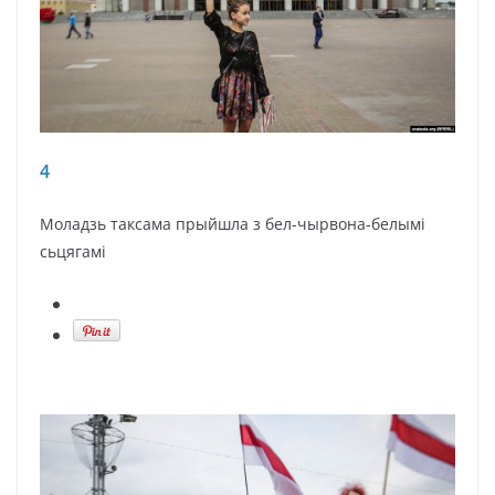
4
Моладзь таксама прыйшла з бел-чырвона-белымі
сьцягамі