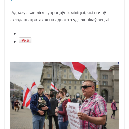
Адразу зьявіліся супрацоўнік міліцыі, які пачаў
складаць пратакол на аднаго з удзельнікаў акцыі.