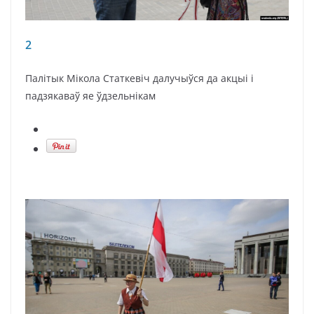
2
Палітык Мікола Статкевіч далучыўся да акцыі і
падзякаваў яе ўдзельнікам