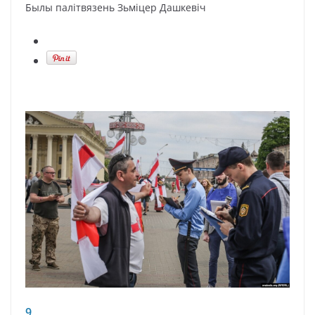
Былы палітвязень Зьміцер Дашкевіч
9