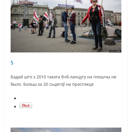
5
Бадай што з 2010 такога бчб-ланцугу на плошчы не
было. Больш за 20 сьцягоў на праспэкце