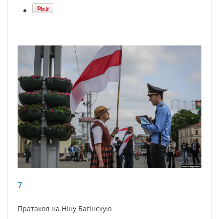
7
Пратакол на Ніну Багінскую