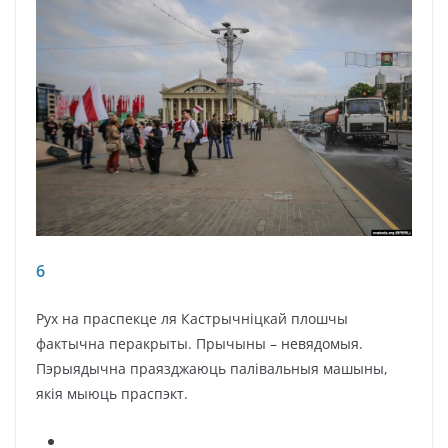
6
Рух на праспекце ля Кастрычніцкай плошчы
фактычна перакрыты. Прычыны – невядомыя.
Пэрыядычна праязджаюць палівальныя машыны,
якія мыюць праспэкт.