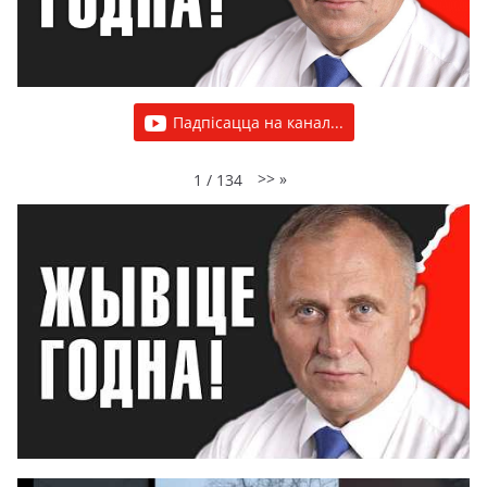
Падпісацца на канал...
>>
»
1
/
134