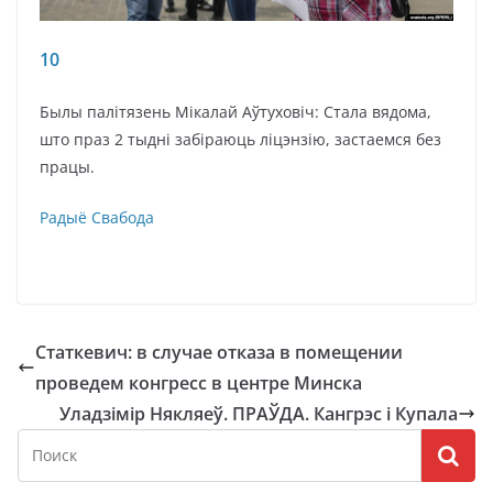
10
Былы палітязень Мікалай Аўтуховіч: Стала вядома,
што праз 2 тыдні забіраюць ліцэнзію, застаемся без
працы.
Радыё Свабода
Статкевич: в случае отказа в помещении
проведем конгресс в центре Минска
Уладзімір Някляеў. ПРАЎДА. Кангрэс і Купала