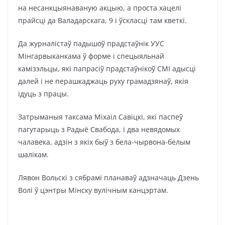
на несанкцыянаваную акцыю, а проста хацелі
прайсці да Валадарскага, 9 і ўскласці там кветкі.
Да журналістаў падышоў прадстаўнік УУС
Мінгарвыканкама ў форме і спецыяльнай
камізэльцы, які папрасіў прадстаўнікоў СМІ адысці
далей і не перашкаджаць руху грамадзянаў, якія
ідуць з працы.
Затрыманыя таксама Міхаіл Савіцкі, які паспеў
пагутарыць з Радыё Свабода, і два невядомых
чалавека, адзін з якіх быў з бела-чырвона-белым
шалікам.
Лявон Вольскі з сябрамі планаваў адзначаць Дзень
Волі ў цэнтры Мінску вулічным канцэртам.