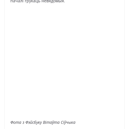
пачалі грукаць невядомыя.
Фота з Фэйсбуку Вітаўта Сіўчыка