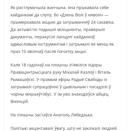
Як растлумачыла жанчына, яна прыкавала сябе
кайданкамі да слупу, бо «Дзень Волі ў няволі» —
прымеркавала акцыю да затрыманняў 24 сакавіка.
Да актывісткі падышлі міліцыянты, праверылі
дакумэнты, перакусілі ланцунг кайданкоў
адмысловым інструмэнтам і затрымалі яе менш як
праз 10 хвілінаў пасля пачатку акцыі.
Каля 18 гадзінаў на плошчы з\’явіліся лідэры
Правацэнтрысцкага руху Мікалай Казлоў і Віталь
Рымашэўскі. У прамым эфіры Радыё Свабоды іх
затрымалі супрацоўнікі ў цывільным і пасадзілі ў
чорны мікрааўтобус. У ім ужо знаходзіўся айцец
Вікенцій.
На плошчы застаўся Анатоль Лябедзька.
Палітыкі акцэнтавалі ўвагу, што не заклікалі людзей