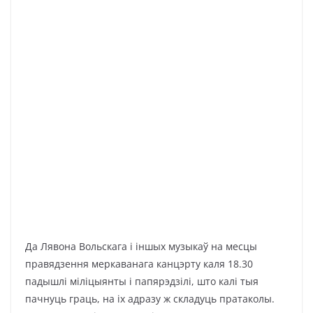
Да Лявона Вольскага і іншых музыкаў на месцы
правядзення меркаванага канцэрту каля 18.30
падышлі міліцыянты і папярэдзілі, што калі тыя
пачнуць граць, на іх адразу ж складуць пратаколы.