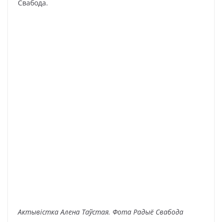
Свабода.
Актывістка Алена Таўстая. Фота Радыё Свабода