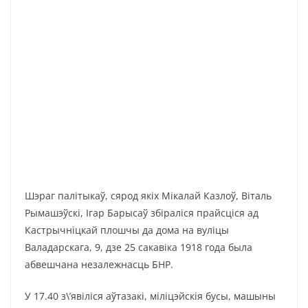
Шэраг палітыкаў, сярод якіх Мікалай Казлоў, Віталь
Рымашэўскі, Ігар Барысаў збіраліся прайсціся ад
Кастрычніцкай плошчы да дома на вуліцы
Валадарскага, 9, дзе 25 сакавіка 1918 года была
абвешчана незалежнасць БНР.
У 17.40 з\’явіліся аўтазакі, міліцэйскія бусы, машыны