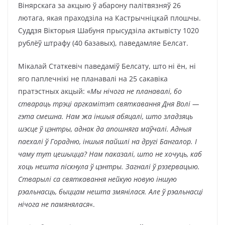
Вінярскага за акцыю ў абарону палітвязняў 26
лютага, якая праходзіла на Кастрычніцкай плошчы.
Суддзя Вікторыя Шабуня прысудзіла актывісту 1020
рублёў штрафу (40 базавых), паведамляе Белсат.
Мікалай Статкевіч паведаміў Белсату, што ні ён, ні
яго паплечнікі не планавалі на 25 сакавіка
пратэстных акцый: «
Мы нічога не планавалі, бо
ствараць трэці аргкамітэт святкавання Дня Волі —
гэта смешна. Нам жа іншыя абяцалі, што зладзяць
шэсце ў цэнтры, аднак да апошняга маўчалі. Адныя
паехалі ў Горадню, іншыя пайшлі на другі Бангалор. І
чаму тут цешыцца? Нам паказалі, што не хочуць, каб
хоць нешта піскнула ў цэнтры. Загналі ў рэзервацыю.
Стварылі са святкавання нейкую новую іншую
рэальнасць, быццам нешта змянілася. Але ў рэальнасці
нічога не памянялася
«.