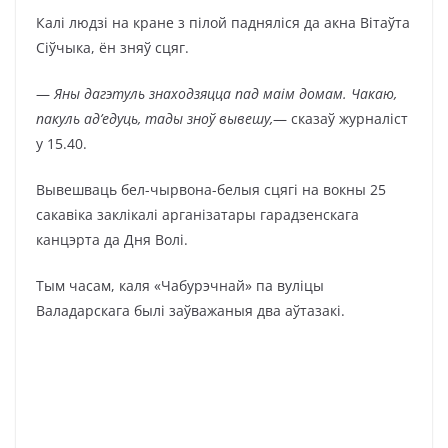
Калі людзі на кране з пілой падняліся да акна Вітаўта
Сіўчыка, ён зняў сцяг.
—
Яны дагэтуль знаходзяцца пад маім домам. Чакаю,
пакуль ад’едуць, тады зноў вывешу,
— сказаў журналіст
у 15.40.
Вывешваць бел-чырвона-белыя сцягі на вокны 25
сакавіка заклікалі арганізатары гарадзенскага
канцэрта да Дня Волі.
Тым часам, каля «Чабурэчнай» па вуліцы
Валадарскага былі заўважаныя два аўтазакі.