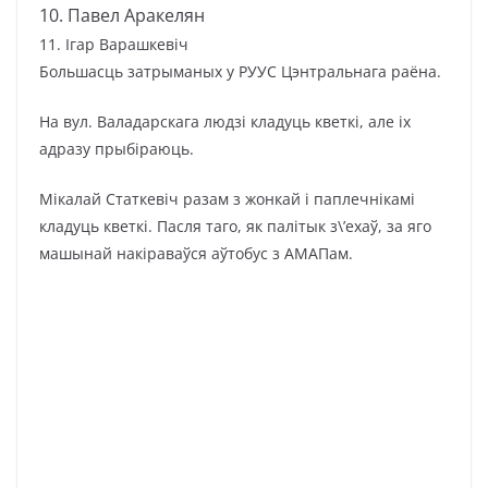
10. Павел Аракелян
11. Ігар Варашкевіч
Большасць затрыманых у РУУС Цэнтральнага раёна.
На вул. Валадарскага людзі кладуць кветкі, але іх
адразу прыбіраюць.
Мікалай Статкевіч разам з жонкай і паплечнікамі
кладуць кветкі. Пасля таго, як палітык з\’ехаў, за яго
машынай накіраваўся аўтобус з АМАПам.