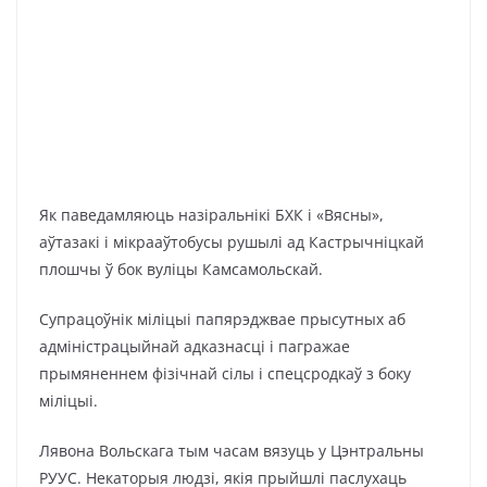
Як паведамляюць назіральнікі БХК і «Вясны»,
аўтазакі і мікрааўтобусы рушылі ад Кастрычніцкай
плошчы ў бок вуліцы Камсамольскай.
Супрацоўнік міліцыі папярэджвае прысутных аб
адміністрацыйнай адказнасці і пагражае
прымяненнем фізічнай сілы і спецсродкаў з боку
міліцыі.
Лявона Вольскага тым часам вязуць у Цэнтральны
РУУС. Некаторыя людзі, якія прыйшлі паслухаць