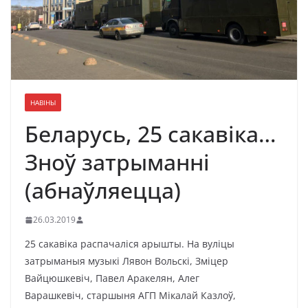
НАВІНЫ
Беларусь, 25 сакавіка…
Зноў затрыманні
(абнаўляецца)
26.03.2019
25 сакавіка распачаліся арышты. На вуліцы
затрыманыя музыкі Лявон Вольскі, Зміцер
Вайцюшкевіч, Павел Аракелян, Алег
Варашкевіч, старшыня АГП Мікалай Казлоў,