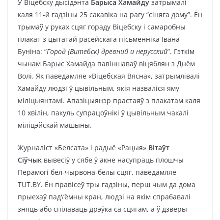
У Віцебску дысідэнта
Барыса Хамайду
затрымалі
каля 11-й гадзіны 25 сакавіка на рагу “сіняга дому”. Ён
трымаў у руках сцяг гораду Віцебску і самаробны
плакат з цытатай расейскага пісьменніка Івана
Буніна: “
Город (Витебск) древний и нерусский
”. Гэткім
чынам Барыс Хамайда павіншаваў віцяблян з Днём
Волі. Як паведамляе «Віцебская Вясна», затрымлівалі
Хамайду людзі ў цывільным, якія назваліся яму
міліцыянтамі. Апазіцыянэр прастаяў з плакатам каля
10 хвілін, пакуль супрацоўнікі ў цывільным чакалі
міліцэйскай машыны.
Журналіст «Белсата» і радыё «Рацыя»
Вітаўт
Сіўчык
вывесіў у сябе ў акне насупраць плошчы
Перамогі бел-чырвона-белы сцяг, паведамляе
TUT.BY. Ён правісеў тры гадзіны, перш чым да дома
прыехаў пад\’ёмны кран, людзі на якім спрабавалі
зняць або спілаваць дрэўка са сцягам, а ў дзверы