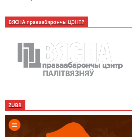
ВЯСНА праваабярончы ЦЭНТР
ZUBR