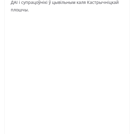
ДАІ і супрацоўнікі ў цывільным каля Кастрычніцкай
плошчы.