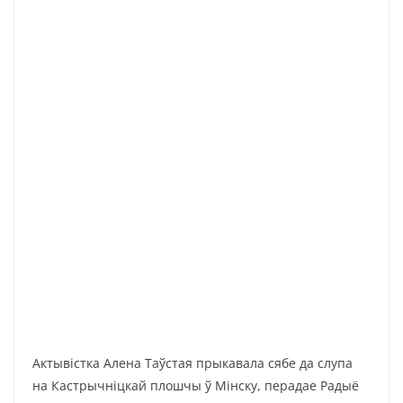
Актывістка Алена Таўстая прыкавала сябе да слупа
на Кастрычніцкай плошчы ў Мінску, перадае Радыё