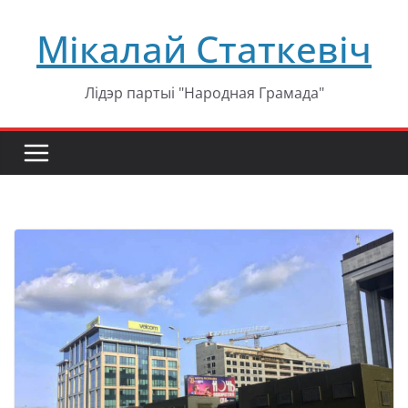
Перейти
Мікалай Статкевіч
к
содержимому
Лідэр партыі "Народная Грамада"