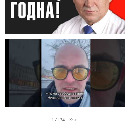
>>
»
1
/
134