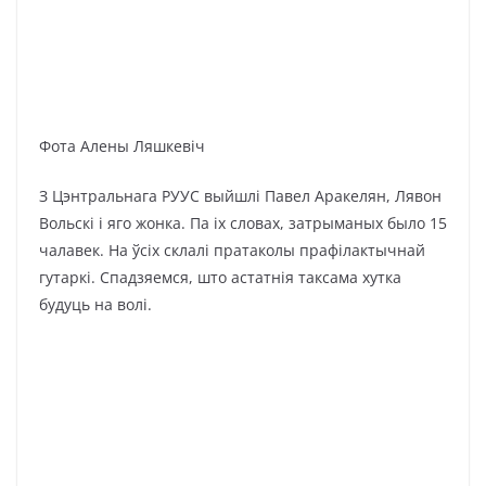
Фота Алены Ляшкевіч
З Цэнтральнага РУУС выйшлі Павел Аракелян, Лявон
Вольскі і яго жонка. Па іх словах, затрыманых было 15
чалавек. На ўсіх склалі пратаколы прафілактычнай
гутаркі. Спадзяемся, што астатнія таксама хутка
будуць на волі.