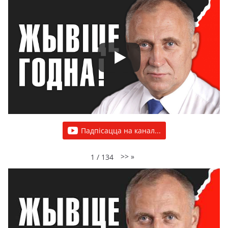
Падпісацца на канал...
>>
»
1
/
134