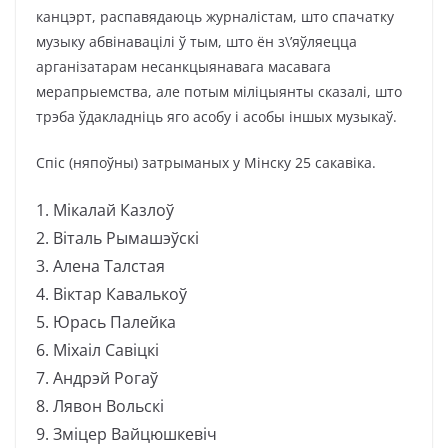
канцэрт, распавядаюць журналістам, што спачатку
музыку абвінавацілі ў тым, што ён з\’яўляецца
арганізатарам несанкцыянавага масавага
мерапрыемства, але потым міліцыянты сказалі, што
трэба ўдакладніць яго асобу і асобы іншых музыкаў.
Спіс (няпоўны) затрыманых у Мінску 25 сакавіка.
1. Мікалай Казлоў
2. Віталь Рымашэўскі
3. Алена Талстая
4. Віктар Кавалькоў
5. Юрась Палейка
6. Міхаіл Савіцкі
7. Андрэй Рогаў
8. Лявон Вольскі
9. Зміцер Вайцюшкевіч