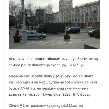
Дом актывісткі
Вольгі Нікалайчык
— у аблозе. Яе ад
самага ранку пільнуюць супрацоўнікі міліцыі.
Марына Касінерава піша ў фэйсбуку: «Мы з Вячка
Касінер едзем на маршрутцы на трэніроўку, за намі
бусік з АМАПам, на першым сядзенні мужчына
здымае на камеру. Номер буса: 9326-HI-7, форд».
Сёння ў Цэнтральным судзе судзілі Максіма