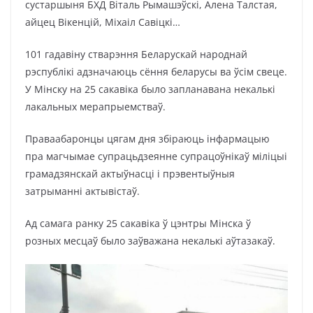
сустаршыня БХД Віталь Рымашэўскі, Алена Талстая,
айцец Вікенцій, Міхаіл Савіцкі…
101 гадавіну стварэння Беларускай народнай
рэспублікі адзначаюць сёння беларусы ва ўсім свеце.
У Мінску на 25 сакавіка было запланавана некалькі
лакальных мерапрыемстваў.
Праваабаронцы цягам дня збіраюць інфармацыю
пра магчымае супрацьдзеянне супрацоўнікаў міліцыі
грамадзянскай актыўнасці і прэвентыўныя
затрыманні актывістаў.
Ад самага ранку 25 сакавіка ў цэнтры Мінска ў
розных месцаў было заўважана некалькі аўтазакаў.