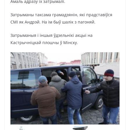
Амаль адразу іх затрымалі.
Затрыманы таксама грамадзянін, які прадставіўся
СМІ як Андрэй. На ім быў шалік з пагоняй.
Затрыманыя і іншыя ўдзельнікі акцыі на
Кастрычніцкай плошчы ў Мінску.