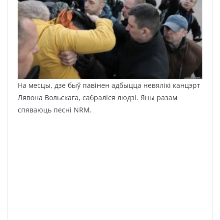
На месцы, дзе быў павінен адбыцца невялікі канцэрт
Лявона Вольскага, сабраліся людзі. Яны разам
спяваюць песні NRM.