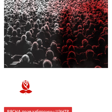
ВЯСНА праваабярончы ЦЭНТР