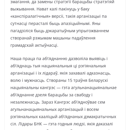
змагання, да замены стратэгіі барацьбы стратэгіяй
выжывання. Нават калі пакінуць у баку
«канспіралагічныя» версіі, такія арганізацыі па
сутнасці перасталі быць апазіцыйнымі. Яны
пагадзіліся быць дэкаратыўным упрыгожваннем
створанай рэжымам машыны падаўлення
грамадскай актыўнасці.
Наша праца па аб\’яднанню дазволіла выявіць і
аб\’яднаць тыя нацыянальныя ці рэгіянальныя
арганізацыі і іх лідараў, якія захавалі адказнасць,
волю і мужнасць. Створаны 15 траўня Беларускі
нацыянальны кангрэс — гэта агульнанацыянальнае
аб\’яднанне дзеля барацьбы за свабоду і
незалежнасць. Зараз Кангрэс аб\’ядноўвае сем
агульнанацыянальных арганізацый і восем
рэгіянальных кааліцый аб\’яднаных дэмакратычных
сіл. Лідары БНК — гэта годныя людзі, якія даказалі