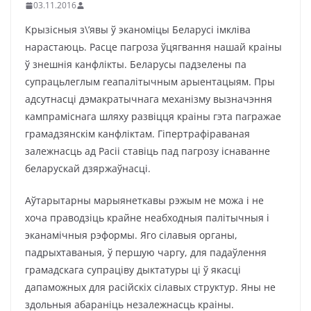
03.11.2016
Крызісныя з\’явы ў эканоміцы Беларусі імкліва
нарастаюць. Расце пагроза ўцягвання нашай краіны
ў знешнія канфлікты. Беларусы падзелены па
супрацьлеглым геапалітычным арыентацыям. Пры
адсутнасці дэмакратычнага механізму вызначэння
кампраміснага шляху развіцця краіны гэта пагражае
грамадзянскім канфліктам. Гіпертрафіраваная
залежнасць ад Расіі ставіць пад пагрозу існаванне
беларускай дзяржаўнасці.
Аўтарытарны марыянеткавы рэжым не можа і не
хоча праводзіць крайне неабходныя палітычныя і
эканамічныя рэформы. Яго сілавыя органы,
падрыхтаваныя, ў першую чаргу, для падаўлення
грамадскага супраціву дыктатуры ці ў якасці
дапаможных для расійскіх сілавых структур. Яны не
здольныя абараніць незалежнасць краіны.