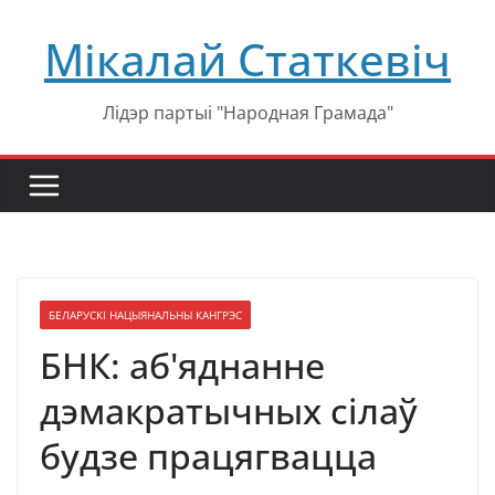
Перейти
Мікалай Статкевіч
к
содержимому
Лідэр партыі "Народная Грамада"
БЕЛАРУСКІ НАЦЫЯНАЛЬНЫ КАНГРЭС
БНК: аб'яднанне
дэмакратычных сілаў
будзе працягвацца