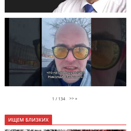
>>
»
1
/
134
ИЩЕМ БЛИЗКИХ