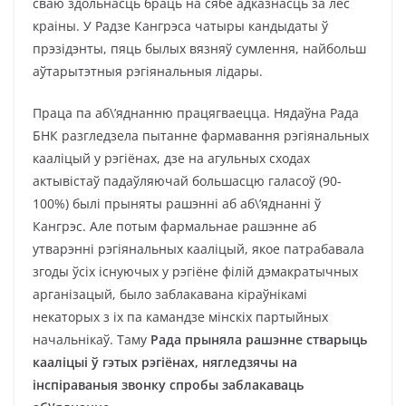
сваю здольнасць браць на сябе адказнасць за лёс
краіны. У Радзе Кангрэса чатыры кандыдаты ў
прэзідэнты, пяць былых вязняў сумлення, найбольш
аўтарытэтныя рэгіянальныя лідары.
Праца па аб\’яднанню працягваецца. Нядаўна Рада
БНК разгледзела пытанне фармавання рэгіянальных
кааліцый у рэгіёнах, дзе на агульных сходах
актывістаў падаўляючай большасцю галасоў (90-
100%) былі прыняты рашэнні аб аб\’яднанні ў
Кангрэс. Але потым фармальнае рашэнне аб
утварэнні рэгіянальных кааліцый, якое патрабавала
згоды ўсіх існуючых у рэгіёне філій дэмакратычных
арганізацый, было заблакавана кіраўнікамі
некаторых з іх па камандзе мінскіх партыйных
начальнікаў. Таму
Рада прыняла рашэнне стварыць
кааліцыі ў гэтых рэгіёнах, нягледзячы на
інспіраваныя звонку спробы заблакаваць