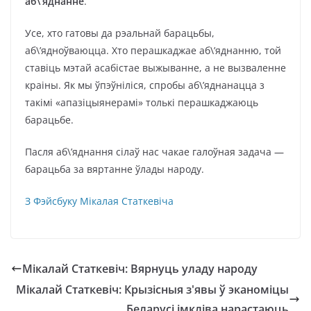
аб\’яднанне
.
Усе, хто гатовы да рэальнай барацьбы,
аб\’ядноўваюцца. Хто перашкаджае аб\’яднанню, той
ставіць мэтай асабістае выжыванне, а не вызваленне
краіны. Як мы ўпэўніліся, спробы аб\’яднанацца з
такімі «апазіцыянерамі» толькі перашкаджаюць
барацьбе.
Пасля аб\’яднання сілаў нас чакае галоўная задача —
барацьба за вяртанне ўлады народу.
З Фэйсбуку Мікалая Статкевіча
Мікалай Статкевіч: Вярнуць уладу народу
Мікалай Статкевіч: Крызісныя з'явы ў эканоміцы
Беларусі імкліва нарастаюць