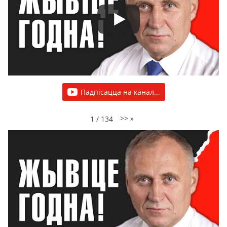
Падпісацца на канал...
>>
»
1
/
134