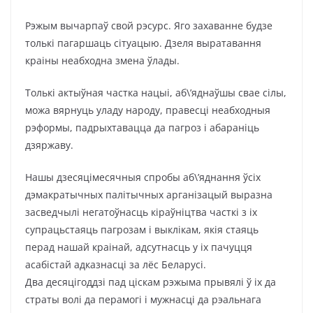
Рэжым вычарпаў свой рэсурс. Яго захаванне будзе
толькі пагаршаць сітуацыю. Дзеля выратавання
краіны неабходна змена ўлады.
Толькі актыўная частка нацыі, аб\’яднаўшы свае сілы,
можа вярнуць уладу народу, правесці неабходныя
рэформы, падрыхтавацца да пагроз і абараніць
дзяржаву.
Нашы дзесяцімесячныя спробы аб\’яднання ўсіх
дэмакратычных палітычных арганізацый выразна
засведчылі негатоўнасць кіраўніцтва часткі з іх
супрацьстаяць пагрозам і выклікам, якія стаяць
перад нашай краінай, адсутнасць у іх пачуцця
асабістай адказнасці за лёс Беларусі.
Два десяцігоддзі пад ціскам рэжыма прывялі ў іх да
страты волі да перамогі і мужнасці да рэальнага