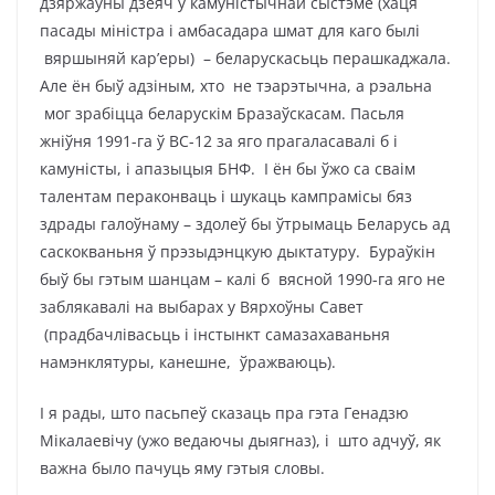
дзяржаўны дзеяч у камуністычнай сыстэме (хаця
пасады міністра і амбасадара шмат для каго былі
вяршыняй кар’еры) – беларускасьць перашкаджала.
Але ён быў адзіным, хто не тэарэтычна, а рэальна
мог зрабіцца беларускім Бразаўскасам. Пасьля
жніўня 1991-га ў ВС-12 за яго прагаласавалі б і
камуністы, і апазыцыя БНФ. І ён бы ўжо са сваім
талентам пераконваць і шукаць кампрамісы бяз
здрады галоўнаму – здолеў бы ўтрымаць Беларусь ад
саскокваньня ў прэзыдэнцкую дыктатуру. Бураўкін
быў бы гэтым шанцам – калі б вясной 1990-га яго не
заблякавалі на выбарах у Вярхоўны Савет
(прадбачлівасьць і інстынкт самазахаваньня
намэнклятуры, канешне, ўражваюць).
І я рады, што пасьпеў сказаць пра гэта Генадзю
Мікалаевічу (ужо ведаючы дыягназ), і што адчуў, як
важна было пачуць яму гэтыя словы.