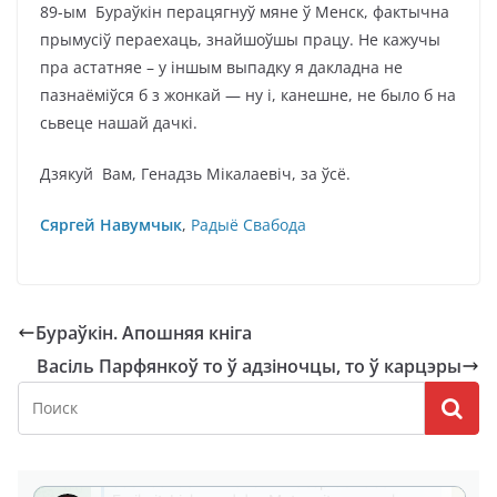
89-ым Бураўкін перацягнуў мяне ў Менск, фактычна
прымусіў пераехаць, знайшоўшы працу. Не кажучы
пра астатняе – у іншым выпадку я дакладна не
пазнаёміўся б з жонкай — ну і, канешне, не было б на
сьвеце нашай дачкі.
Дзякуй Вам, Генадзь Мікалаевіч, за ўсё.
Сяргей Навумчык
,
Радыё Свабода
Бураўкін. Апошняя кніга
Васіль Парфянкоў то ў адзіночцы, то ў карцэры