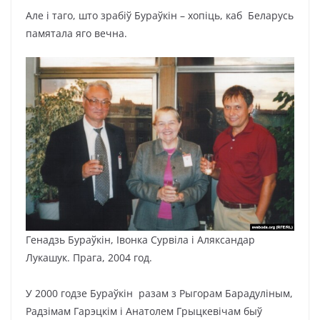
Але і таго, што зрабіў Бураўкін – хопіць, каб Беларусь
памятала яго вечна.
Генадзь Бураўкін, Івонка Сурвіла і Аляксандар
Лукашук. Прага, 2004 год.
У 2000 годзе Бураўкін разам з Рыгорам Барадуліным,
Радзімам Гарэцкім і Анатолем Грыцкевічам быў