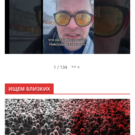
>>
»
1
/
134
ИЩЕМ БЛИЗКИХ