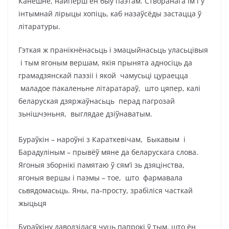
Канешне, найперш ён быў паэтам. Створанага ім і ў
інтымнай лірыцы хопіць, каб назаўсёды застацца ў
літаратуры.
Гэткая ж пранікнёнасьць і эмацыйнасьць уласьцівыя
і тым ягоным вершам, якія прынята адносіць да
грамадзянскай паэзіі і якой чамусьці цураецца
маладое пакаленьне літаратараў, што цяпер, калі
беларуская дзяржаўнасьць перад пагрозай
зьнішчэньня, выглядае дзіўнаватым.
Бураўкін – нароўні з Караткевічам, Быкавым і
Барадуліным – прывёў мяне да беларускага слова.
Ягоныя зборнікі памятаю ў сям’і зь дзяцінства,
ягоныя вершы і паэмы – тое, што фармавала
сьвядомасьць. Яны, па-просту, зрабіліся часткай
жыцьця
Бураўкіну даводзілася чуць папрокі ў тым, што ён