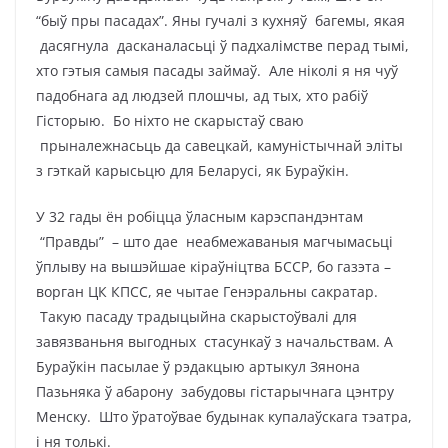
“быў пры пасадах”. Яны гучалі з кухняў багемы, якая
дасягнула дасканаласьці ў падхалімстве перад тымі,
хто гэтыя самыя пасады займаў. Але ніколі я ня чуў
падобнага ад людзей плошчы, ад тых, хто рабіў
Гісторыю. Бо ніхто не скарыстаў сваю
прыналежнасьць да савецкай, камуністычнай эліты
з гэткай карысьцю для Беларусі, як Бураўкін.
У 32 гады ён робіцца ўласным карэспандэнтам
“Правды” – што дае неабмежаваныя магчымасьці
ўплыву на вышэйшае кіраўніцтва БССР, бо газэта –
ворган ЦК КПСС, яе чытае Генэральны сакратар.
Такую пасаду традыцыйна скарыстоўвалі для
завязваньня выгодных стасункаў з начальствам. А
Бураўкін пасылае ў рэдакцыю артыкул Зянона
Пазьняка ў абарону забудовы гістарычнага цэнтру
Менску. Што ўратоўвае будынак купалаўскага тэатра,
і ня толькі.