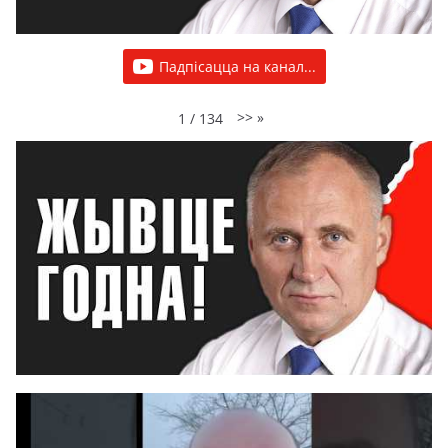
Падпісацца на канал...
>>
»
1
/
134