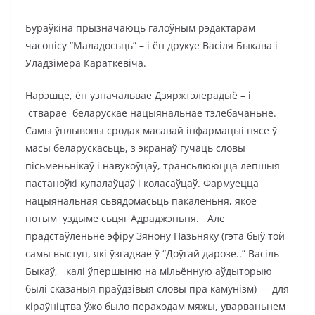
Бураўкіна прызначаюць галоўным рэдактарам
часопісу “Маладосьць” – і ён друкуе Васіля Быкава і
Уладзімера Караткевіча.
Нарэшце, ён узначальвае Дзяржтэлерадыё – і
стварае беларускае нацыянальнае тэлебачаньне.
Самы ўплывовы сродак масавай інфармацыі нясе ў
масы беларускасьць, з экранаў гучаць словы
пісьменьнікаў і навукоўцаў, трансьлююцца лепшыя
пастаноўкі купалаўцаў і коласаўцаў. Фармуецца
нацыянальная сьвядомасьць пакаленьня, якое
потым уздыме сьцяг Адраджэньня. Але
прадстаўленьне эфіру Зянону Пазьняку (гэта быў той
самы выступ, які ўзгадвае ў “Доўгай дарозе..” Васіль
Быкаў, калі ўпершыню на мільённую аўдыторыю
былі сказаныя праўдзівыя словы пра камунізм) — для
кіраўніцтва ўжо было пераходам мяжы, уварваньнем