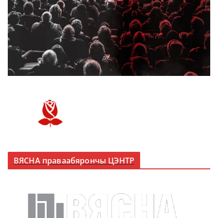
ВЯСНА праваабярончы ЦЭНТР