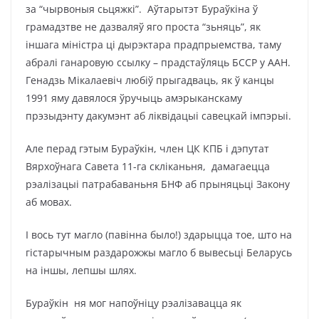
за “чырвоныя сьцяжкі”. Аўтарытэт Бураўкіна ў
грамадзтве не дазваляў яго проста “зьняць”, як
іншага міністра ці дырэктара прадпрыемства, таму
абралі ганаровую ссылку – прадстаўляць БССР у ААН.
Генадзь Мікалаевіч любіў прыгадваць, як ў канцы
1991 яму давялося ўручыць амэрыканскаму
прэзыдэнту дакумэнт аб ліквідацыі савецкай імпэрыі.
Але перад гэтым Бураўкін, член ЦК КПБ і дэпутат
Вярхоўнага Савета 11-га скліканьня, дамагаецца
рэалізацыі патрабаваньня БНФ аб прыняцьці Закону
аб мовах.
І вось тут магло (павінна было!) здарыцца тое, што на
гістарычным раздарожжы магло б вывесьці Беларусь
на іншы, лепшы шлях.
Бураўкін ня мог напоўніцу рэалізавацца як