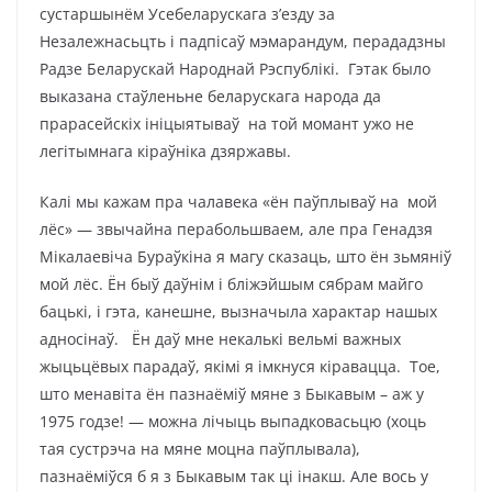
сустаршынём Усебеларускага з’езду за
Незалежнасьцть і падпісаў мэмарандум, перададзны
Радзе Беларускай Народнай Рэспублікі. Гэтак было
выказана стаўленьне беларускага народа да
прарасейскіх ініцыятываў на той момант ужо не
легітымнага кіраўніка дзяржавы.
Калі мы кажам пра чалавека «ён паўплываў на мой
лёс» — звычайна перабольшваем, але пра Генадзя
Мікалаевіча Бураўкіна я магу сказаць, што ён зьмяніў
мой лёс. Ён быў даўнім і бліжэйшым сябрам майго
бацькі, і гэта, канешне, вызначыла характар нашых
адносінаў. Ён даў мне некалькі вельмі важных
жыцьцёвых парадаў, якімі я імкнуся кіравацца. Тое,
што менавіта ён пазнаёміў мяне з Быкавым – аж у
1975 годзе! — можна лічыць выпадковасьцю (хоць
тая сустрэча на мяне моцна паўплывала),
пазнаёміўся б я з Быкавым так ці інакш. Але вось у