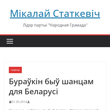
Перейти
Мікалай Статкевіч
к
содержимому
Лідэр партыі "Народная Грамада"
НАВІНЫ
Бураўкін быў шанцам
для Беларусі
31.05.2014