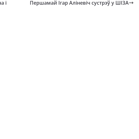
а і
Першамай Ігар Аліневіч сустрэў у ШІЗА