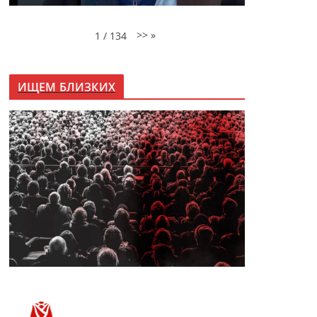
>>
»
1
/
134
ИЩЕМ БЛИЗКИХ