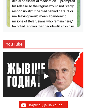
YouTube
Падпісацца на канал...