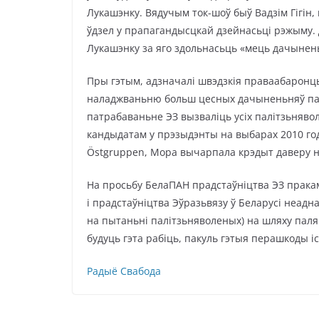
Лукашэнку. Вядучым ток-шоў быў Вадзім Гігін
ўдзел у прапагандысцкай дзейнасьці рэжыму. 
Лукашэнку за яго здольнасьць «мець дачынень
Пры гэтым, адзначалі швэдзкія праваабарон
наладжваньню больш цесных дачыненьняў памі
патрабаваньне ЭЗ вызваліць усіх палітзьнявол
кандыдатам у прэзыдэнты на выбарах 2010 го
Östgruppen, Мора вычарпала крэдыт даверу на
На просьбу БелаПАН прадстаўніцтва ЭЗ пракам
і прадстаўніцтва Эўразьвязу ў Беларусі неадн
на пытаньні палітзьняволеных) на шляху паля
будуць гэта рабіць, пакуль гэтыя перашкоды і
Радыё Свабода