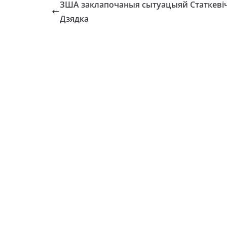
ЗША заклапочаныя сытуацыяй Статкевіч
Дзядка