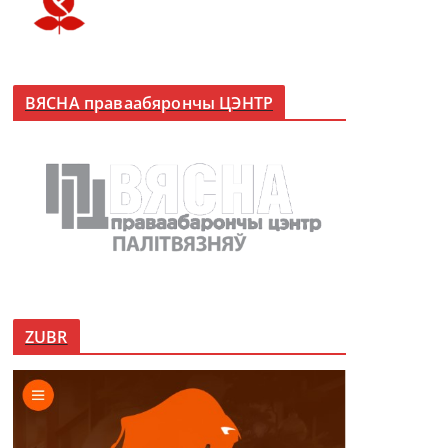
ВЯСНА праваабярончы ЦЭНТР
ZUBR