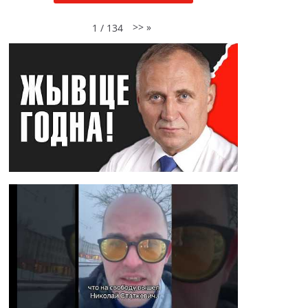
>>
»
1
/
134