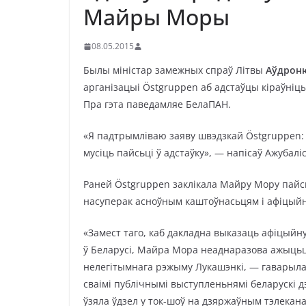
Майры Моры
08.05.2015
Былы міністар замежных спраў Літвы
Аўдроню
арганізацыі Östgruppen аб адстаўцы кіраўніц
Пра гэта паведамляе БелаПАН.
«Я падтрымліваю заяву швэдзкай Östgruppen: 
мусіць пайсьці ў адстаўку», — напісаў Ажубаліс
Раней Östgruppen заклікала Майру Мору пайсьц
насуперак асноўным каштоўнасьцям і афіцыйн
«Замест таго, каб дакладна выказаць афіцыйн
ў Беларусі, Майра Мора неаднаразова ажыцьця
нелегітымнага рэжыму Лукашэнкі, — гаварыла
сваімі публічнымі выступленьнямі беларускі 
ўзяла ўдзел у ток-шоў на дзяржаўным тэлекан