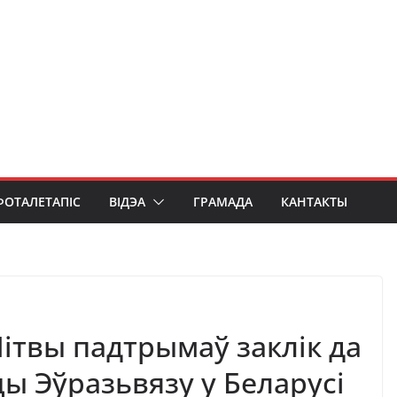
ФОТАЛЕТАПІС
ВІДЭА
ГРАМАДА
КАНТАКТЫ
ітвы падтрымаў заклік да
цы Эўразьвязу у Беларусі