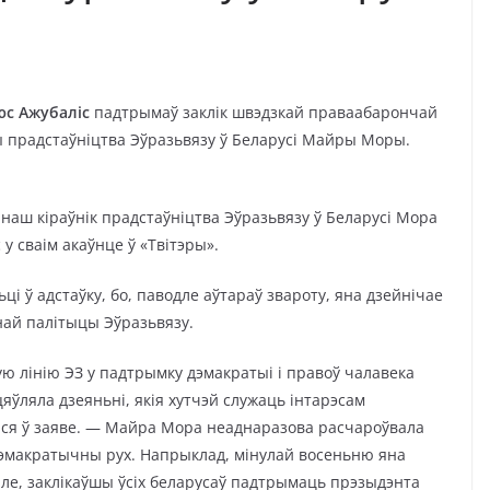
с Ажубаліс
падтрымаў заклік швэдзкай праваабарончай
ы прадстаўніцтва Эўразьвязу ў Беларусі Майры Моры.
наш кіраўнік прадстаўніцтва Эўразьвязу ў Беларусі Мора
 у сваім акаўнце ў «Твітэры».
і ў адстаўку, бо, паводле аўтараў звароту, яна дзейнічае
ай палітыцы Эўразьвязу.
ую лінію ЭЗ у падтрымку дэмакратыі і правоў чалавека
ўляла дзеяньні, якія хутчэй служаць інтарэсам
ся ў заяве. — Майра Мора неаднаразова расчароўвала
дэмакратычны рух. Напрыклад, мінулай восеньню яна
але, заклікаўшы ўсіх беларусаў падтрымаць прэзыдэнта