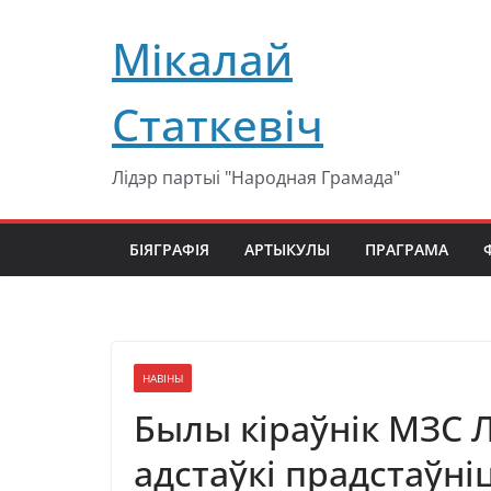
Перейти
Мікалай
к
содержимому
Статкевіч
Лідэр партыі "Народная Грамада"
БІЯГРАФІЯ
АРТЫКУЛЫ
ПРАГРАМА
НАВІНЫ
Былы кіраўнік МЗС Л
адстаўкі прадстаўні