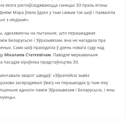
, на якога распаўсюджваюцца санкцыі ЭЗ празь ягоны
Днямі Мора ўзяла ўдзел у тым самым ток-шоў і пахваліла
ні з людзьмі».
цы, адказваючы на пытаньне, што перашкаджае
ж Беларусьсю і Эўразьвязам, яна не нагадала пра
еных. Само шоў праходзіла ў дзень новага суду над
ду
Мікалаем Статкевічам
. Паводле меркаваньня
 пасадзе кіраўніка прадстаўніцтва ЭЗ.
энтавала зварот швэдаў: «Эўрапейскі зьвяз
аразова засяроджвалі ўвагу на перашкодах (у тым ліку
пшэньня адносін паміж Эўразьвязам і Беларусьсю, і яны
снуюць».