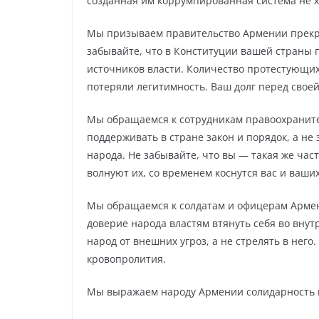
созданная им коррумпированная система не х
Мы призываем правительство Армении прекра
забывайте, что в Конституции вашей страны 
источников власти. Количество протестующих
потеряли легитимность. Ваш долг перед своей
Мы обращаемся к сотрудникам правоохраните
поддерживать в стране закон и порядок, а н
народа. Не забывайте, что вы — такая же час
волнуют их, со временем коснутся вас и ваши
Мы обращаемся к солдатам и офицерам Арме
доверие народа властям втянуть себя во вн
народ от внешних угроз, а не стрелять в него
кровопролития.
Мы выражаем народу Армении солидарность и