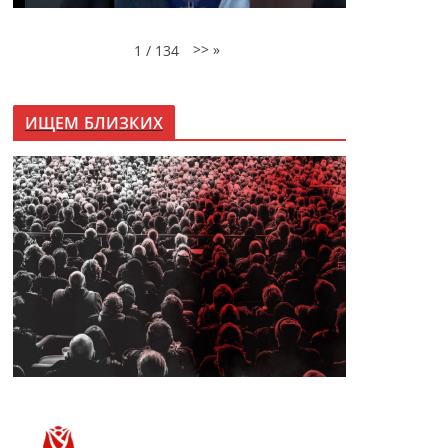
>>
»
1
/
134
ИЩЕМ БЛИЗКИХ