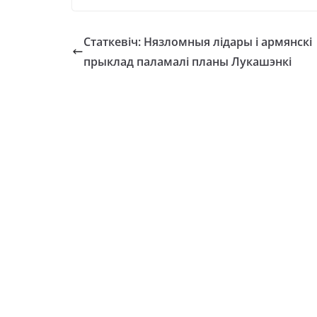
Статкевіч: Нязломныя лідары і армянскі
прыклад паламалі планы Лукашэнкі