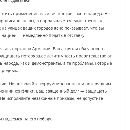
очет сдаваться.
тить применение насилия против своего народа. Не
прописано: не вы, а народ является единственным
 на улицах ваших городов ясно показывает, что вы
 нацией — немедленно подать в отставку.
льных органов Армении. Ваша святая обязанность —
е защищать потерявшее легитимность правительство от
ть народа, как и демонстранты, а те проблемы, которые
х родных.
нии. Не позволяйте коррумпированным и потерявшим
утренний конфликт. Ваш священный долг — защищать
. Не исполняйте незаконные приказы, не допустите
 надеемся на его победу.