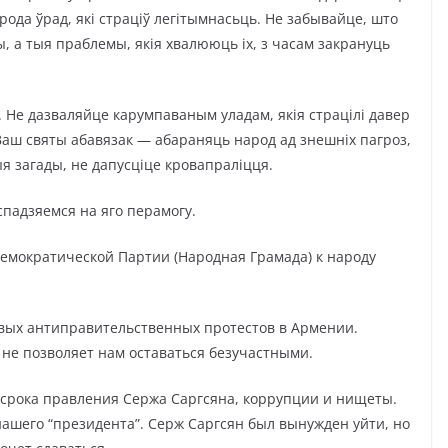
арода ўрад, які страціў легітымнасьць. Не забывайце, што
ы, а тыя праблемы, якія хвалююць іх, з часам закрануць
. Не дазваляйце карумпаваным уладам, якія страцілі давер
 Ваш святы абавязак — абараняць народ ад знешніх пагроз,
я загады, не дапусціце кровапраліцця.
спадзяемся на яго перамогу.
мократической Партии (Народная Грамада) к народу
овых антиправительственных протестов в Армении.
и не позволяет нам оставаться безучастными.
 срока правления Сержа Саргсяна, коррупции и нищеты.
ашего “президента”. Серж Саргсян был вынужден уйти, но