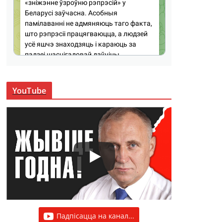
YouTube
Падпісацца на канал...