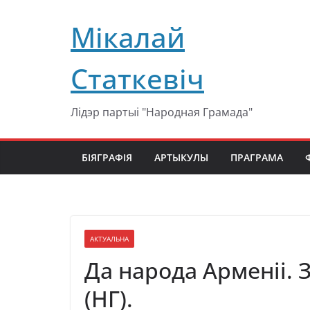
Перейти
Мікалай
к
содержимому
Статкевіч
Лідэр партыі "Народная Грамада"
БІЯГРАФІЯ
АРТЫКУЛЫ
ПРАГРАМА
АКТУАЛЬНА
Да народа Арменіі.
(НГ).