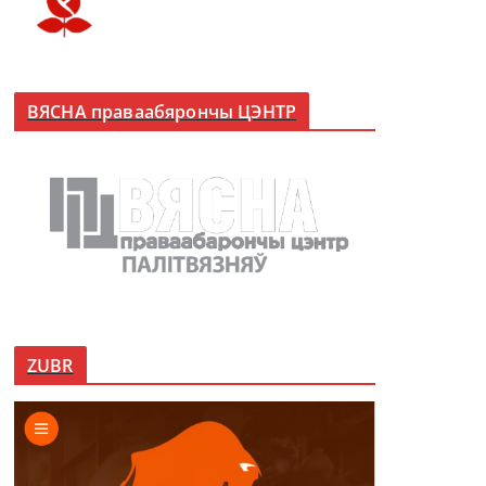
ВЯСНА праваабярончы ЦЭНТР
ZUBR