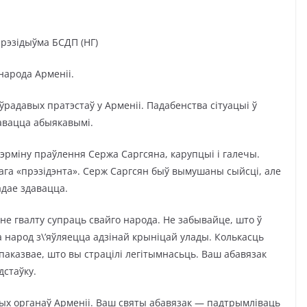
рэзідыўма БСДП (НГ)
народа Арменіі.
ўрадавых пратэстаў у Арменіі. Падабенства сітуацыі ў
тавацца абыякавымі.
тэрміну праўлення Сержа Саргсяна, карупцыі і галечы.
ага «прэзідэнта». Серж Саргсян быў вымушаны сыйсці, але
адае здавацца.
е гвалту супраць свайго народа. Не забывайце, што ў
 народ з\’яўляецца адзінай крыніцай улады. Колькасць
паказвае, што вы страцілі легітымнасьць. Ваш абавязак
стаўку.
ых органаў Арменіі. Ваш святы абавязак — падтрымліваць