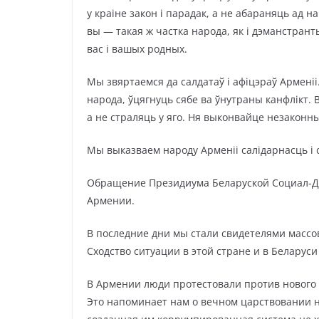
у краіне закон і парадак, а не абараняць ад н
вы — такая ж частка народа, як і дэманстрант
вас і вашых родных.
Мы звяртаемся да салдатаў і афіцэраў Арменіі
народа, ўцягнуць сябе ва ўнутраны канфлікт.
а не страляць у яго. Ня выконвайце незаконны
Мы выказваем народу Арменіі салідарнасць і 
Обращение Президиума Беларуской Социал-Де
Армении.
В последние дни мы стали свидетелями масс
Сходство ситуации в этой стране и в Беларус
В Армении люди протестовали против нового
Это напоминает нам о вечном царствовании н