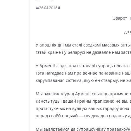
26.04.2018
Зварот
П
да 
У апошнія дні мы сталі сведкамі масавых анты
гэтай краіне і ў Беларусі не дазваляе нам зас
У Арменіі людзі пратэставалі супраць новага 
Гэта нагадвае нам пра вечнае панаванне наш
карумпаваная сістыма, якую ён стварыў, не ж
Мы заклікаем урад Арменіі спыніць прымяненн
Канстытуцыі вашай краіны прапісана: не вы, а
пратэстуючых на вуліцах вашых гарадоў ясна 
перад сваёй нацыяй — неадкладна падаць у ад
Мы зьвяртаемся да супрацоўнікаў праваахоўн