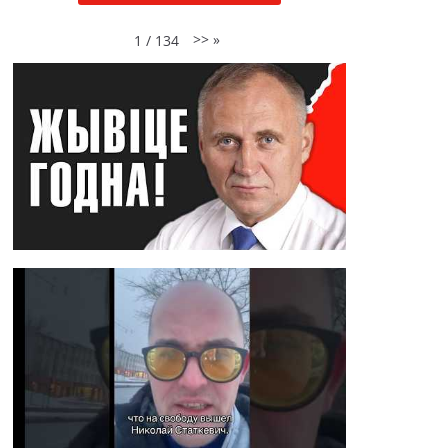
>>
»
1
/
134