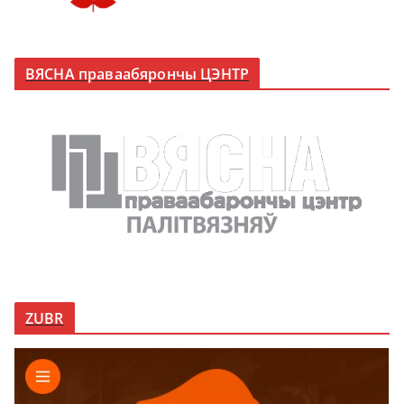
ВЯСНА праваабярончы ЦЭНТР
ZUBR