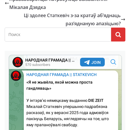
Мікалая Дзядка
Ці здолее Статкевіч з-за кратаў аб’яднаць
раз’яднаную апазіцыю?