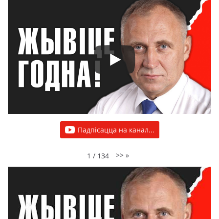
Падпісацца на канал...
>>
»
1
/
134