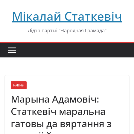
Перейти
Мікалай Статкевіч
к
содержимому
Лідэр партыі "Народная Грамада"
НАВІНЫ
Марына Адамовіч:
Статкевіч маральна
гатовы да вяртання з