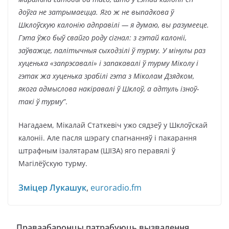
доўга не затрымаецца. Яго ж не выпадкова ў
Шклоўскую калонію адправілі — я думаю, вы разумееце.
Гэта ўжо быў свайго роду сігнал: з гэтай калоніі,
заўважце, палітычныя сыходзілі ў турму. У мінулы раз
хуценька «запрэсавалі» і запакавалі ў турму Міколу і
гэтак жа хуценька зрабілі гэта з Міколам Дзядком,
якога адмыслова накіравалі ў Шклоў, а адтуль ізноў-
такі ў турму”
.
Нагадаем, Мікалай Статкевіч ужо сядзеў у Шклоўскай
калоніі. Але пасля шэрагу спагнанняў і пакарання
штрафным ізалятарам (ШІЗА) яго перавялі ў
Магілёўскую турму.
Зміцер Лукашук
,
euroradio.fm
Праваабаронцы патрабуюць вызвалення