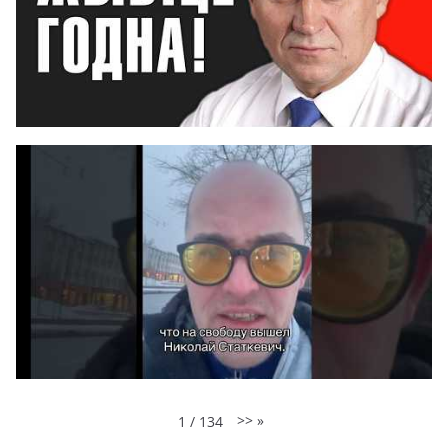
>>
»
1
/
134