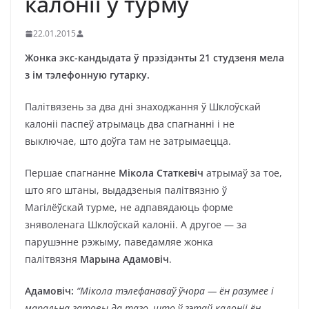
калоніі ў турму
22.01.2015
Жонка экс-кандыдата ў прэзідэнты 21 студзеня мела
з ім тэлефонную гутарку.
Палітвязень за два дні знаходжання ў Шклоўскай
калоніі паспеў атрымаць два спагнанні і не
выключае, што доўга там не затрымаецца.
Першае спагнанне
Мікола Статкевіч
атрымаў за тое,
што яго штаны, выдадзеныя палітвязню ў
Магілёўскай турме, не адпавядаюць форме
зняволенага Шклоўскай калоніі. А другое — за
парушэнне рэжыму, паведамляе жонка
палітвязня
Марына Адамовіч
.
Адамовіч:
“Мікола тэлефанаваў ўчора — ён разумее і
маральна гатовы да таго, што ў гэтай калоніі ён