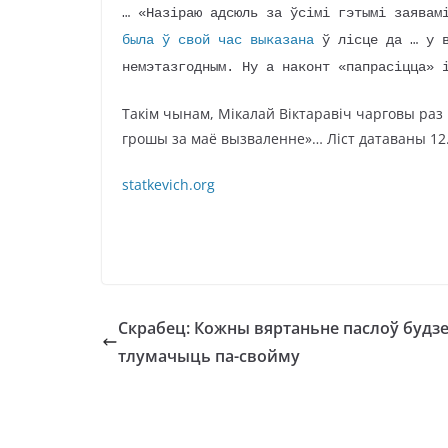
… «Назіраю адсюль за ўсімі гэтымі заявам
была ў свой час выказана
ў лісце да … у в
немэтазгодным. Ну а наконт «папрасіцца» 
Такім чынам, Мікалай Віктаравіч чарговы раз
грошы за маё вызваленне»… Ліст датаваны 12.
statkevich.org
Скрабец: Кожны вяртаньне паслоў будз
тлумачыць па-свойму