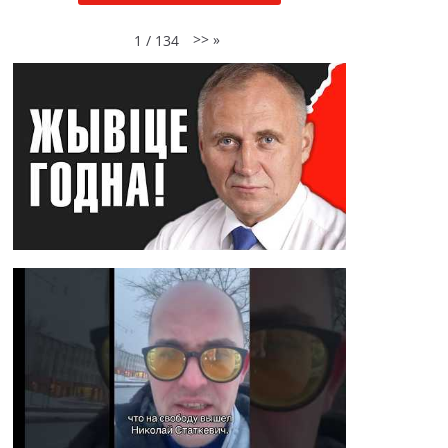
>>
»
1
/
134