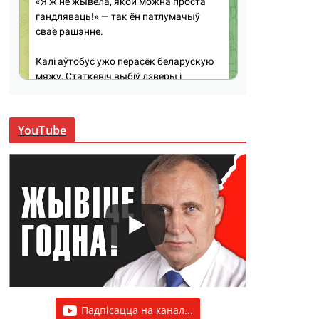
YouTube
Падпісацца на канал...