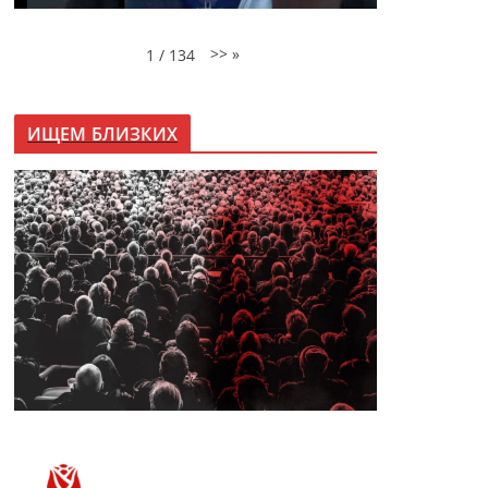
>>
»
1
/
134
ИЩЕМ БЛИЗКИХ