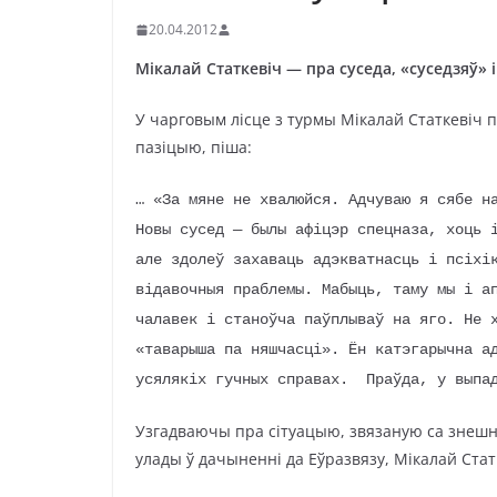
20.04.2012
Мікалай Статкевіч — пра суседа, «суседзяў» 
У чарговым лісце з турмы Мікалай Статкевіч
пазіцыю, піша:
… «За мяне не хвалюйся. Адчуваю я сябе н
Новы сусед — былы афіцэр спецназа, хоць 
але здолеў захаваць адэкватнасць і псіхі
відавочныя праблемы. Мабыць, таму мы і а
чалавек і станоўча паўплываў на яго. Не 
«таварыша па няшчасці». Ён катэгарычна а
усялякіх гучных справах. Праўда, у выпад
Узгадваючы пра сітуацыю, звязаную са знешн
улады ў дачыненні да Еўразвязу, Мікалай Стат