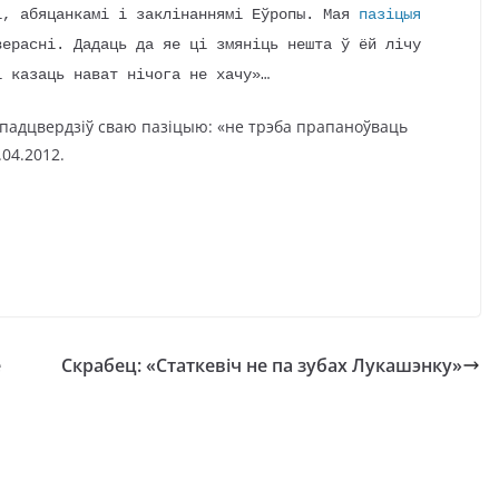
і, абяцанкамі і заклінаннямі Еўропы. Мая
пазіцыя
ерасні. Дадаць да яе ці змяніць нешта ў ёй лічу
і казаць нават нічога не хачу»…
 падцвердзіў сваю пазіцыю: «не трэба прапаноўваць
04.2012.
е
Скрабец: «Статкевіч не па зубах Лукашэнку»