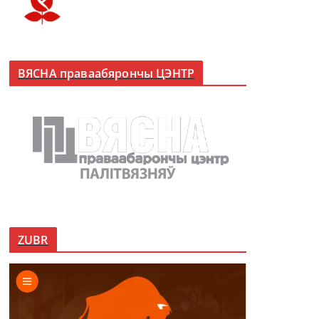
ВЯСНА праваабярончы ЦЭНТР
ZUBR