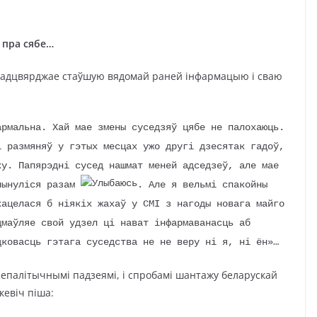
і пра сябе…
 падцвярджае стаўшую вядомай раней інфармацыю і сваю
армальна. Хай мае змены суседзяў цябе не палохаюць.
і размяняў у гэтых месцах ужо другі дзесятак гадоў,
ку. Папярэдні сусед нашмат меней адседзеў, але мае
пынуліся разам
. Але я вельмі спакойны
хацелася б ніякіх жахаў у СМІ з нагоды новага майго
дмаўляе свой удзел ці нават інфармаванасць аб
ковасць гэтага суседства не не веру ні я, ні ён»…
епалітычнымі падзеямі, і спробамі шантажу беларускай
кевіч піша: