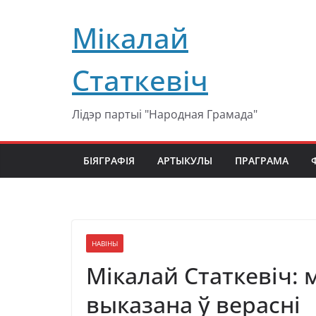
Перейти
Мікалай
к
содержимому
Статкевіч
Лідэр партыі "Народная Грамада"
БІЯГРАФІЯ
АРТЫКУЛЫ
ПРАГРАМА
НАВІНЫ
Мікалай Статкевіч: 
выказана ў верасні