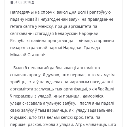
01.03.2018
Нягледзячы на спрэчкі вакол Дня Волі і раптоўную
падачу новай і няўзгодненай заяўкі на правядзенне
гэтага свята ў Менску, праца аргкамітэта па
святкаванні стагоддзя Беларускай Народнай
Рэспублікі павінна працягвацца, – лічыць старшыня
незарэгістраванай партыі Народная Грамада
Мікалай Статкевіч:
– Было б непавагай да большасці аргкамітэта
спыняць працу. Я думаю, што першае, што мы мусім
зрабіць, гэта ў панядзелак на чарговым паседжанні
аргкамітэта заслухаць тыя арганізацыі, якія ўвайшлі
ў перамовы з уладай. Яны прыйшлі, дамовіліся,
улада скасавала агульную заяўку. І пасля яны падалі
сваю заяўку ў тым варыянце, які ўладу задавальняе.
Я думаю, што гэта вельмі кепскі крок. Гэта, па-
першае, раскол. Змова з уладай. Атрымліваецца, што