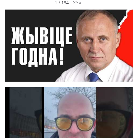
>>
»
1
/
134