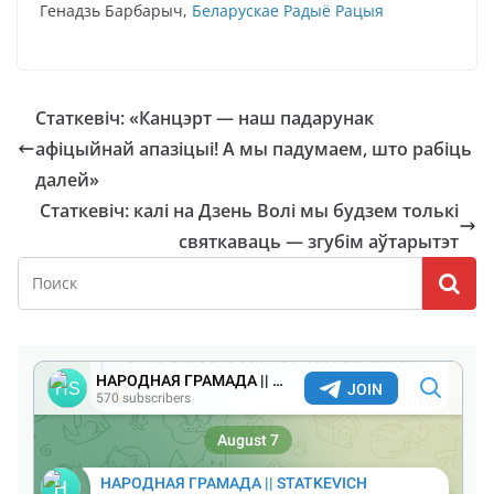
Генадзь Барбарыч,
Беларускае Радыё Рацыя
Статкевіч: «Канцэрт — наш падарунак
афіцыйнай апазіцыі! А мы падумаем, што рабіць
далей»
Статкевіч: калі на Дзень Волі мы будзем толькі
святкаваць — згубім аўтарытэт