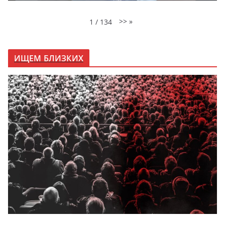
>>
»
1
/
134
ИЩЕМ БЛИЗКИХ