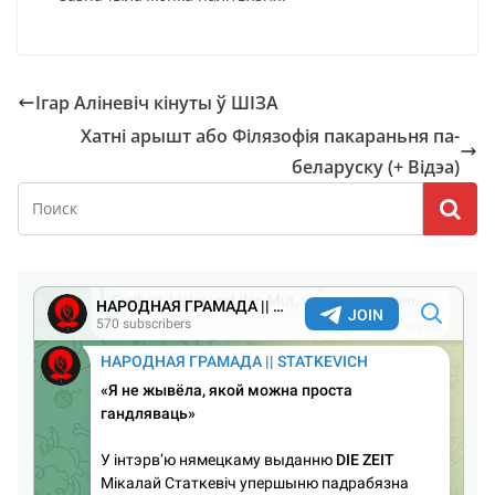
Ігар Аліневіч кінуты ў ШІЗА
Хатні арышт або Філязофія пакараньня па-
беларуску (+ Відэа)