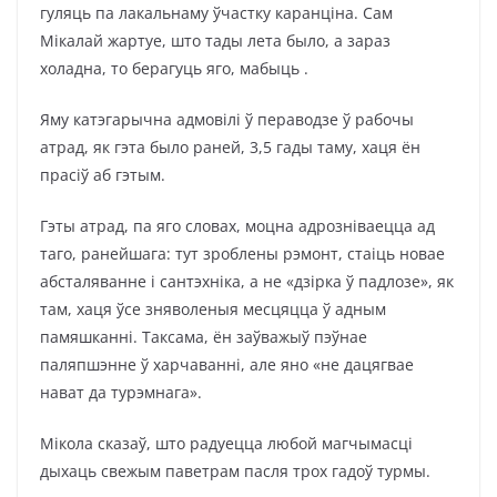
гуляць па лакальнаму ўчастку каранціна. Сам
Мікалай жартуе, што тады лета было, а зараз
холадна, то берагуць яго, мабыць .
Яму катэгарычна адмовілі ў пераводзе ў рабочы
атрад, як гэта было раней, 3,5 гады таму, хаця ён
прасіў аб гэтым.
Гэты атрад, па яго словах, моцна адрозніваецца ад
таго, ранейшага: тут зроблены рэмонт, стаіць новае
абсталяванне і сантэхніка, а не «дзірка ў падлозе», як
там, хаця ўсе зняволеныя месцяцца ў адным
памяшканні. Таксама, ён заўважыў пэўнае
паляпшэнне ў харчаванні, але яно «не дацягвае
нават да турэмнага».
Мікола сказаў, што радуецца любой магчымасці
дыхаць свежым паветрам пасля трох гадоў турмы.