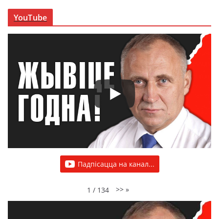
YouTube
Падпісацца на канал...
>>
»
1
/
134