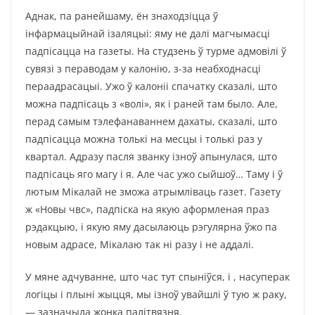
Аднак, па ранейшаму, ён знаходзіцца ў
інфармацыйнай ізаляцыі: яму не далі магчымасці
падпісацца на газеты. На студзень ў турме адмовілі ў
сувязі з пераводам у калонію, з-за неабходнасці
пераадрасацыі. Ужо ў калоніі спачатку сказалі, што
можна падпісаць з «волі», як і раней там было. Але,
перад самым тэлефанаваннем дахаты, сказалі, што
падпісацца можна толькі на месцы і толькі раз у
квартал. Адразу пасля званку ізноў апынулася, што
падпісаць яго магу і я. Але час ужо сыйшоў… Таму і ў
лютым Мікалай не зможа атрымліваць газет. Газету
ж «Новы чвс», падпіска на якую аформленая праз
рэдакцыю, і якую яму дасылаюць рэгулярна ўжо па
новым адрасе, Мікалаю так ні разу і не аддалі.
У мяне адчуванне, што час тут спыніўся, і , насуперак
логіцы і плыні жыцця, мы ізноў увайшлі ў тую ж раку,
— зазначыла жонка палітвязня.