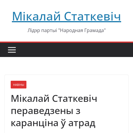
Перейти
Мікалай Статкевіч
к
содержимому
Лідэр партыі "Народная Грамада"
НАВІНЫ
Мікалай Статкевіч
пераведзены з
каранціна ў атрад