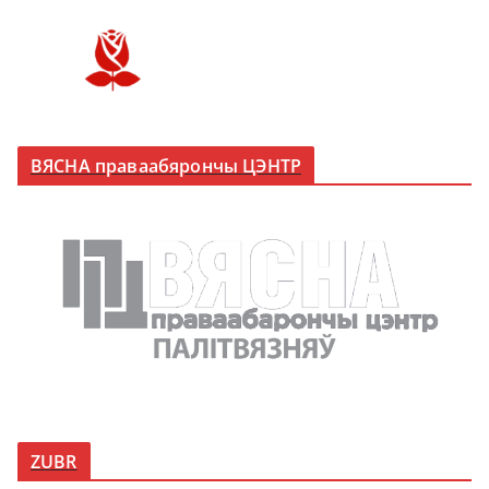
ВЯСНА праваабярончы ЦЭНТР
ZUBR