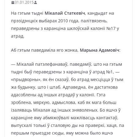
31.01.2015
На гэтым тыдні
Мікалай Статкевіч
, кандыдат на
прэзідэнцкіх выбарах 2010 года, палітвязень,
пераведзены з каранціна шклоўскай калоніі №17 у
атрад.
Аб гэтым паведаміла яго жонка,
Марына Адамовіч
:
— Мікалай патэлефанаваў, паведаміў, што на гэтым
тыдні быў пераведзены з каранціна ў атрад №1, —
«прыдворны», як ён сказаў, бо атрад месціцца ў тым
жа будынку, што і штаб. Адпаведна, ён дастаткова
адасоблены ад іншых атрадаў у калоніі. Гэта
зроблена, мяркую, адмыслова, каб як мага больш
ізаляваць Мікалая ад іншых зняволеных. Бо яшчэ ў
каранціне яму абмяжоўвалі мажлівасць кантактаў,
выпускалі толькі ў сталовую ды на праверкі, хаця, па
першым прыездзе сюды, яму можна было яшчэ