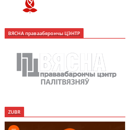
ВЯСНА праваабярончы ЦЭНТР
ZUBR