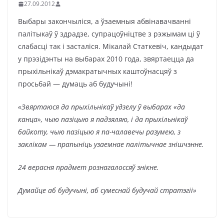
27.09.2012
Выбары закончыліся, а ўзаемныя абвінавачванні
палітыкаў ў здрадзе, супрацоўніцтве з рэжымам ці ў
слабасці так і засталіся. Мікалай Статкевіч, кандыдат
у прэзідэнты на выбарах 2010 года, звяртаецца да
прыхільнікаў дэмакратычных каштоўнасцяў з
просьбай — думаць аб будучыні!
«Звяртаюся да прыхільнікаў удзелу ў выбарах «да
канца», чыю пазіцыю я падзяляю, і да прыхільнікаў
байкоту, чыю пазіцыю я па-чалавечы
разумею,
з
заклікам — прапыніць узаемнае палітычнае знішчэнне.
24 верасня прадмет рознагалоссяў знікне.
Думайце аб будучыні, аб сумеснай будучай стратэгіі»