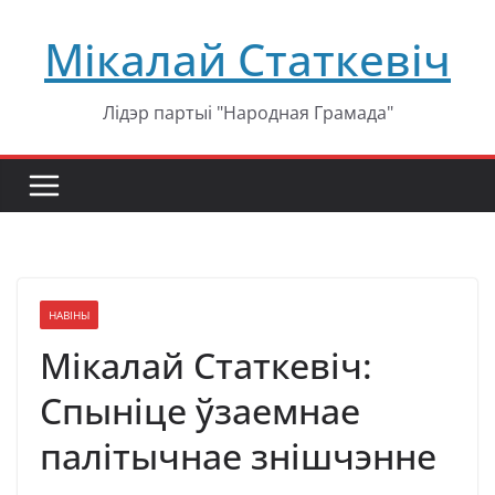
Перейти
Мікалай Статкевіч
к
содержимому
Лідэр партыі "Народная Грамада"
НАВІНЫ
Мікалай Статкевіч:
Спыніце ўзаемнае
палітычнае знішчэнне