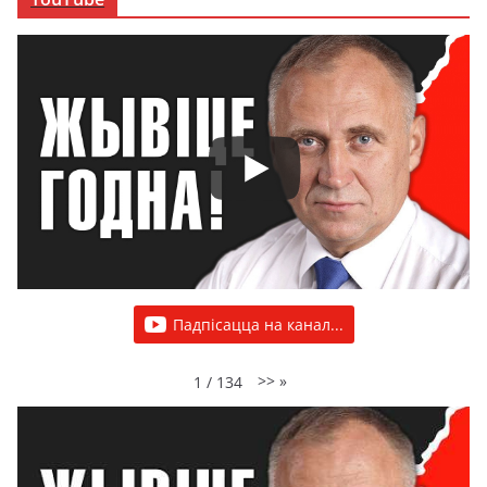
Падпісацца на канал...
>>
»
1
/
134