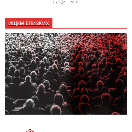
>>
»
1
/
134
ИЩЕМ БЛИЗКИХ