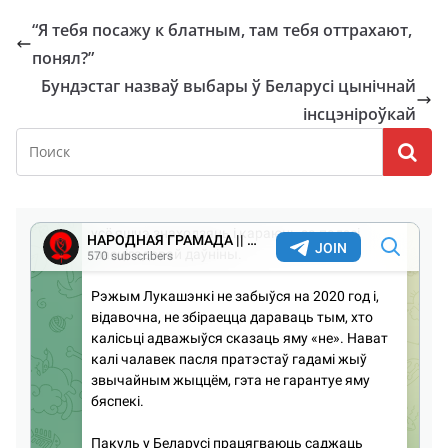
“Я тебя посажу к блатным, там тебя оттрахают,
понял?”
Бундэстаг назваў выбары ў Беларусі цынічнай
інсцэніроўкай