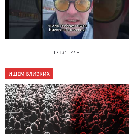
>>
»
1
/
134
ИЩЕМ БЛИЗКИХ