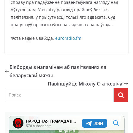
справу пра падаўжэнне прэвентыўнага нагляду над
Аўтуховічам. У выніку разгляд прайшоў без экс-
палітвязня, у прысутнасці толькі яго адваката. Суд
працягнуў прэвэнтыўны нагляд яшчэ на паўгода.
Фота Радыё Свабода,
euroradio.fm
Білборды з напамінам аб палітвязнях ля
беларускай мяжы
Павіншуйце Міколу Статкевіча!