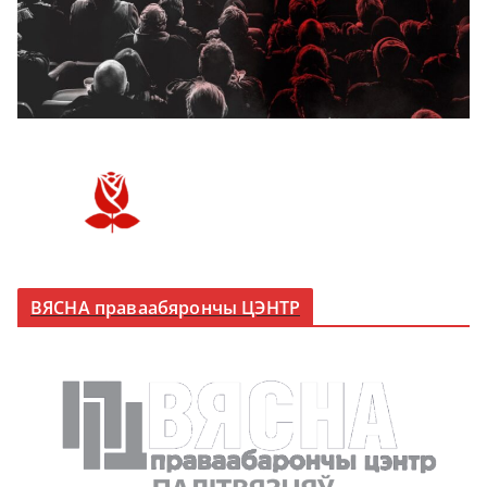
ВЯСНА праваабярончы ЦЭНТР