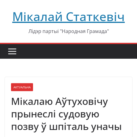
Перейти
Мікалай Статкевіч
к
содержимому
Лідэр партыі "Народная Грамада"
АКТУАЛЬНА
Мікалаю Аўтуховічу
прынеслі судовую
позву ў шпіталь уначы