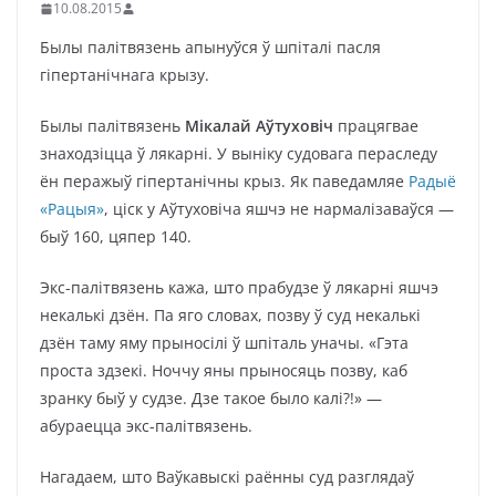
10.08.2015
Былы палітвязень апынуўся ў шпіталі пасля
гіпертанічнага крызу.
Былы палітвязень
Мікалай Аўтуховіч
працягвае
знаходзіцца ў лякарні. У выніку судовага пераследу
ён перажыў гіпертанічны крыз. Як паведамляе
Радыё
«Рацыя»
, ціск у Аўтуховіча яшчэ не нармалізаваўся —
быў 160, цяпер 140.
Экс-палітвязень кажа, што прабудзе ў лякарні яшчэ
некалькі дзён. Па яго словах, позву ў суд некалькі
дзён таму яму прыносілі ў шпіталь уначы. «Гэта
проста здзекі. Ноччу яны прыносяць позву, каб
зранку быў у судзе. Дзе такое было калі?!» —
абураецца экс-палітвязень.
Нагадаем, што Ваўкавыскі раённы суд разглядаў