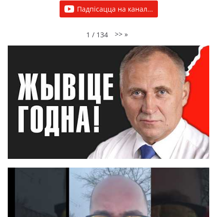
Падпісацца на канал...
>>
»
1
/
134