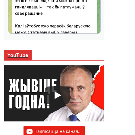
YouTube
Падпісацца на канал...