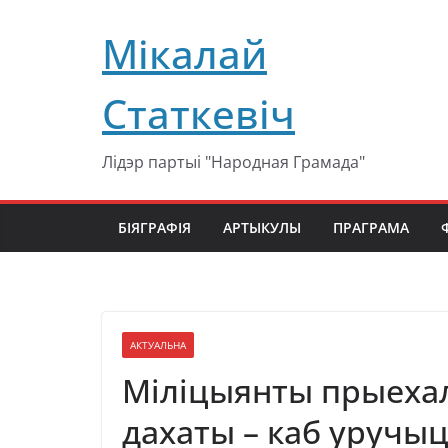
Перейти
Мікалай
к
содержимому
Статкевіч
Лідэр партыі "Народная Грамада"
БІЯГРАФІЯ
АРТЫКУЛЫ
ПРАГРАМА
АКТУАЛЬНА
Міліцыянты прыехал
дахаты – каб уручыц