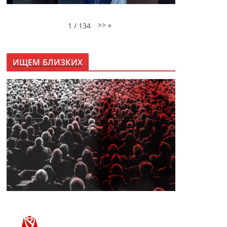
>>
»
1
/
134
ИЩЕМ БЛИЗКИХ