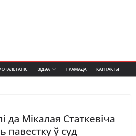
ФОТАЛЕТАПІС
ВІДЭА
ГРАМАДА
КАНТАКТЫ
і да Мікалая Статкевіча
ь павестку ў суд