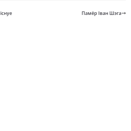
існуе
Памёр Іван Шэга