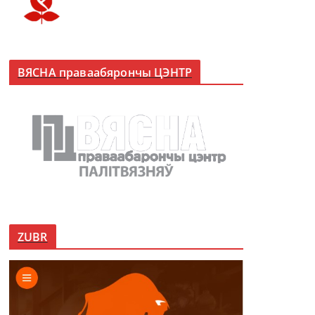
ВЯСНА праваабярончы ЦЭНТР
ZUBR