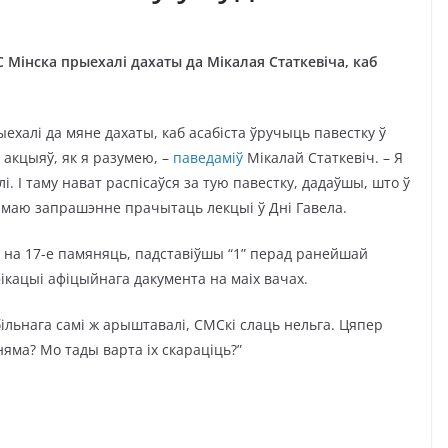
 Мінска прыехалі дахаты да Мікалая Статкевіча, каб
ыехалі да мяне дахаты, каб асабіста ўручыць павестку ў
 акцыяў, як я разумею, –
паведаміў
Мікалай Статкевіч. – Я
лі. І таму нават распісаўся за тую павестку, дадаўшы, што ў
о маю запрашэнне прачытаць лекцыі ў Дні Гавела.
ы на 17-е памяняць, падставіўшы “1” перад ранейшай
ікацыі афіцыйнага дакумента на маіх вачах.
більнага самі ж арыштавалі, СМСкі слаць нельга. Цяпер
яма? Мо тады варта іх скараціць?”