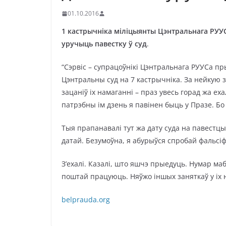
01.10.2016
1 кастрычніка міліцыянты Цэнтральнага РУУС
уручыць павестку ў суд
.
“Сэрвіс – супрацоўнікі Цэнтральнага РУУСа пр
Цэнтральны суд на 7 кастрычніка. За нейкую з
зацаніў іх намаганні – праз увесь горад жа еха
патрэбны ім дзень я павінен быць у Празе. Б
Тыя прапанавалі тут жа дату суда на павестц
датай. Безумоўна, я абурыўся спробай фальсіф
З’ехалі. Казалі, што яшчэ прыедуць. Нумар ма
поштай працуюць. Няўжо іншых заняткаў у іх н
belprauda.org