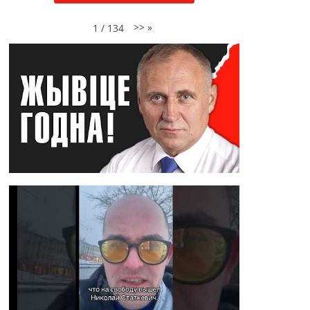
>>
»
1
/
134