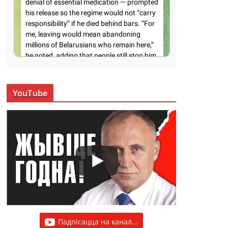
YouTube
Падпісацца на канал...