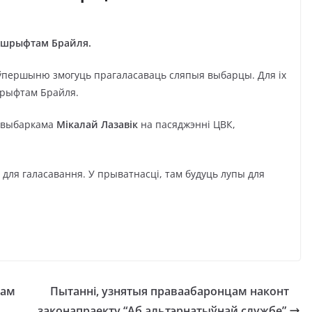
а шрыфтам Брайля.
і ўпершыню змогуць прагаласаваць сляпыя выбарцы. Для іх
шрыфтам Брайля.
равыбаркама
Мікалай Лазавік
на пасяджэнні ЦВК,
 для галасавання. У прыватнасці, там будуць лупы для
лам
Пытанні, узнятыя праваабаронцам наконт
законапраекту “Аб альтэрнатыўнай службе”,