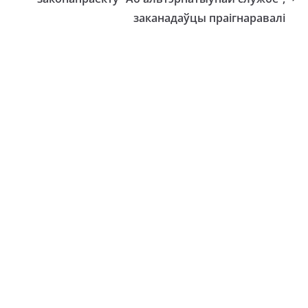
заканадаўцы праігнаравалі