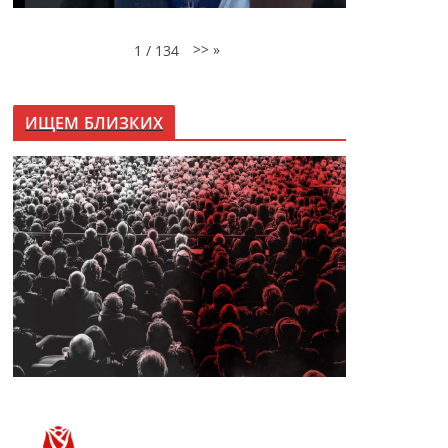
>>
»
1
/
134
ИЩЕМ БЛИЗКИХ