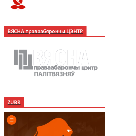
ВЯСНА праваабярончы ЦЭНТР
ZUBR