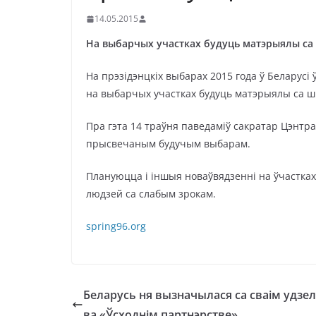
14.05.2015
На выбарчых участках будуць матэрыялы с
На прэзідэнцкіх выбарах 2015 года ў Беларус
на выбарчых участках будуць матэрыялы са 
Пра гэта 14 траўня паведаміў сакратар Цэнт
прысвечаным будучым выбарам.
Плануюцца і іншыя новаўвядзенні на ўчастках
людзей са слабым зрокам.
spring96.org
Беларусь ня вызначылася са сваім удзе
ва «Ўсходнім партнэрстве»