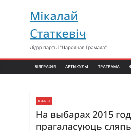
Перейти
Мікалай
к
содержимому
Статкевіч
Лідэр партыі "Народная Грамада"
БІЯГРАФІЯ
АРТЫКУЛЫ
ПРАГРАМА
ВЫБАРЫ
На выбарах 2015 г
прагаласуюць сляп