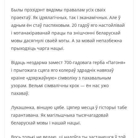
Былы прэзідэнт вядомы правалам усіх сваіх
праектаў. Як ідэялагічных, так і эканамічных. Але ў
адным ён стаў паспяховым. 20 гадоў яго настойлівай
і мэтанакіраванай працы па знішчэнні беларускай
мовы дасягнулі сваёй мэты. А за мовай непазбежна
прыходзіць чарга нацыі.
Відаць нездарма замест 700-гадовага герба «Пагоня»
і прыгожага сцяга яго колераў здраднік навязаў
краіне «дзяржаўную» сімволіку з пахавальным
узорам. Вельмі сімвалічны крок — ён нас ужо
пахаваў.
Лукашэнка, віншую цябе. Цяпер месца ў гісторыі табе
гарантавана. Як магільшчыка тысячагадовай
беларускай мовы і нашай нацыі.
Вось толькі не ведаю, ці надоўга ты застанешся ў той