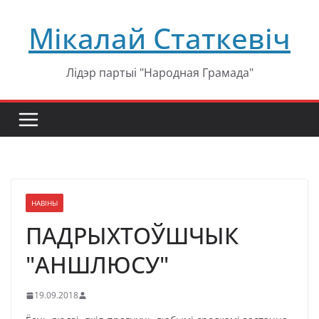
Перейти
Мікалай Статкевіч
к
содержимому
Лідэр партыі "Народная Грамада"
НАВІНЫ
ПАДРЫХТОЎШЧЫК
"АНШЛЮСУ"
19.09.2018