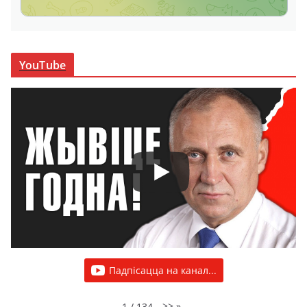
YouTube
Падпісацца на канал...
>>
»
1
/
134