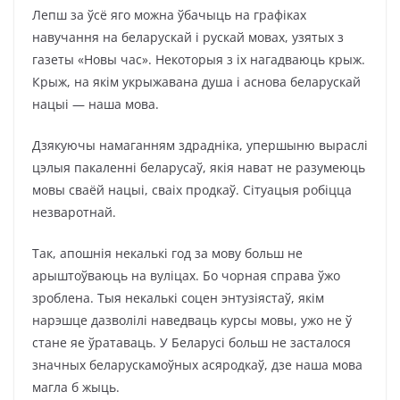
Лепш за ўсё яго можна ўбачыць на графіках
навучання на беларускай і рускай мовах, узятых з
газеты «Новы час». Некоторыя з іх нагадваюць крыж.
Крыж, на якім укрыжавана душа і аснова беларускай
нацыі — наша мова.
Дзякуючы намаганням здрадніка, упершыню выраслі
цэлыя пакаленні беларусаў, якія нават не разумеюць
мовы сваёй нацыі, сваіх продкаў. Сітуацыя робіцца
незваротнай.
Так, апошнія некалькі год за мову больш не
арыштоўваюць на вуліцах. Бо чорная справа ўжо
зроблена. Тыя некалькі соцен энтузіястаў, якім
нарэшце дазволілі наведваць курсы мовы, ужо не ў
стане яе ўратаваць. У Беларусі больш не засталося
значных беларускамоўных асяродкаў, дзе наша мова
магла б жыць.