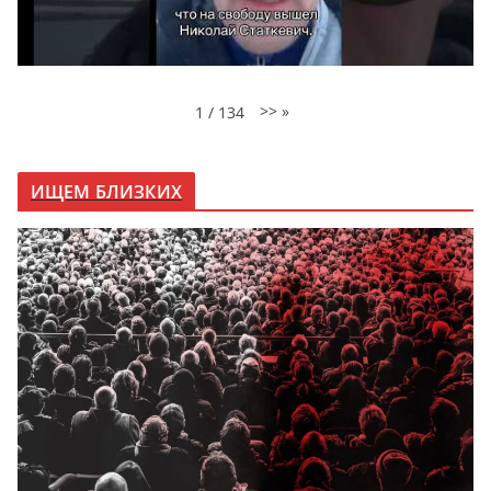
>>
»
1
/
134
ИЩЕМ БЛИЗКИХ