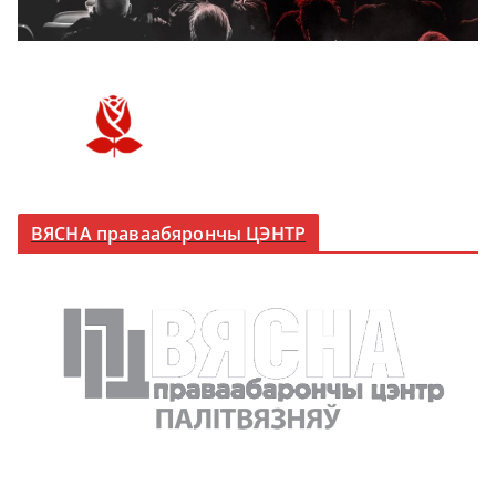
ВЯСНА праваабярончы ЦЭНТР