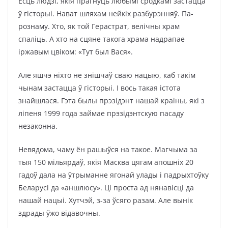
Ёсць людзі, якія прагнуць любымі сродкамі застацца
ў гісторыі. Нават шляхам нейкіх разбурэнняў. Па-
рознаму. Хто, як той Герастрат, велічны храм
спаліць. А хто на сцяне такога храма надрапае
іржавым цвіком: «Тут был Вася».
Але яшчэ ніхто не знішчаў сваю нацыю, каб такім
чынам застацца ў гісторыі. І вось такая істота
знайшлася. Гэта былы прэзідэнт нашай краіны, які з
ліпеня 1999 года займае прэзідэнтскую пасаду
незаконна.
Невядома, чаму ён рашыўся на такое. Магчыма за
тыя 150 мільярдаў, якія Масква цягам апошніх 20
гадоў дала на ўтрыманне ягонай улады і падрыхтоўку
Беларусі да «аншлюсу». Ці проста ад нянавісці да
нашай нацыі. Хутчэй, з-за ўсяго разам. Але вынік
здрады ўжо відавочны.