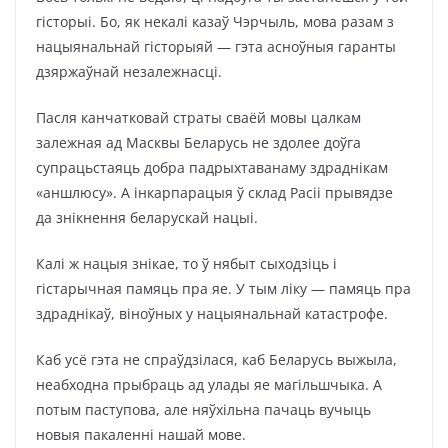
гісторыі. Бо, як некалі казаў Чэрчыль, мова разам з
нацыянальнай гісторыяй — гэта асноўныя гаранты
дзяржаўнай незалежнасці.
Пасля канчатковай страты сваёй мовы цалкам
залежная ад Масквы Беларусь не здолее доўга
супрацьстаяць добра падрыхтаванаму здраднікам
«аншлюсу». А інкарпарацыя ў склад Расіі прывядзе
да знікнення беларускай нацыі.
Калі ж нацыя знікае, то ў нябыт сыходзіць і
гістарычная памяць пра яе. У тым ліку — памяць пра
здраднікаў, віноўных у нацыянальнай катастрофе.
Каб усё гэта не спраўдзілася, каб Беларусь выжыла,
неабходна прыбраць ад улады яе магільшчыка. А
потым паступова, але няўхільна пачаць вучыць
новыя пакаленні нашай мове.