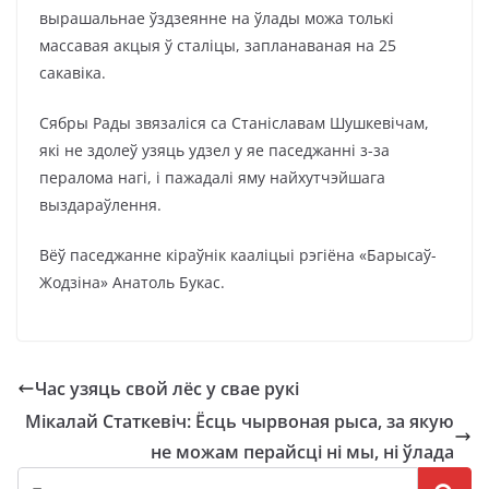
вырашальнае ўздзеянне на ўлады можа толькі
массавая акцыя ў сталіцы, запланаваная на 25
сакавіка.
Сябры Рады звязаліся са Станіславам Шушкевічам,
які не здолеў узяць удзел у яе паседжанні з-за
пералома нагі, і пажадалі яму найхутчэйшага
выздараўлення.
Вёў паседжанне кіраўнік кааліцыі рэгіёна «Барысаў-
Жодзіна» Анатоль Букас.
Час узяць свой лёс у свае рукі
Мікалай Статкевіч: Ёсць чырвоная рыса, за якую
не можам перайсці ні мы, ні ўлада