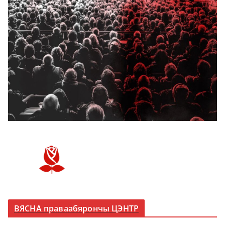
ВЯСНА праваабярончы ЦЭНТР