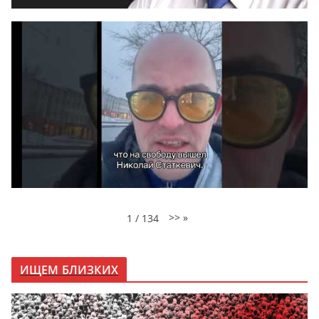
>>
»
1
/
134
ИЩЕМ БЛИЗКИХ