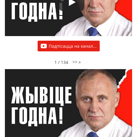
Падпісацца на канал...
>>
»
1
/
134