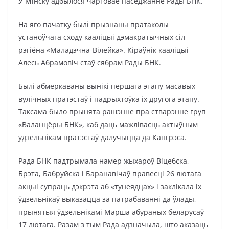
У Мінску адбылося чарговае паседжанне Рады БНК.
На яго пачатку былі прызнаны пратаколы
устаноўчага сходу кааліцыі дэмакратычных сіл
рэгіёна «Маладэчна-Вілейка». Кіраўнік кааліцыі
Алесь Абрамовіч стаў сябрам Рады БНК.
Былі абмеркаваны вынікі першага этапу масавых
вулічных пратэстаў і падрыхтоўка іх другога этапу.
Таксама было прынята рашэнне пра стварэнне груп
«Валанцёры БНК», каб даць мажлівасць актыўным
удзельнікам пратэстаў далучыцца да Кангрэса.
Рада БНК падтрымала намер
жыхароў Віцебска,
Брэта, Бабруйска і Баранавічаў правесці 26 лютага
акцыі супраць дэкрэта аб «тунеядцах» і заклікала іх
ўдзельнікаў выказацца за патрабаванні да ўлады,
прынятыя ўдзельнікамі Марша абураных беларусаў
17 лютага. Разам з тым Рада адзначыла, што аказаць