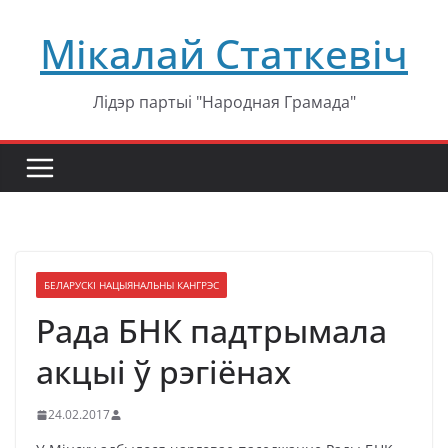
Перейти
Мікалай Статкевіч
к
содержимому
Лідэр партыі "Народная Грамада"
БЕЛАРУСКІ НАЦЫЯНАЛЬНЫ КАНГРЭС
Рада БНК падтрымала
акцыі ў рэгіёнах
24.02.2017