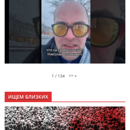
>>
»
1
/
134
ИЩЕМ БЛИЗКИХ