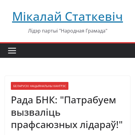
Перейти
Мікалай Статкевіч
к
содержимому
Лідэр партыі "Народная Грамада"
БЕЛАРУСКІ НАЦЫЯНАЛЬНЫ КАНГРЭС
Рада БНК: "Патрабуем
вызваліць
прафсаюзных лідараў!"