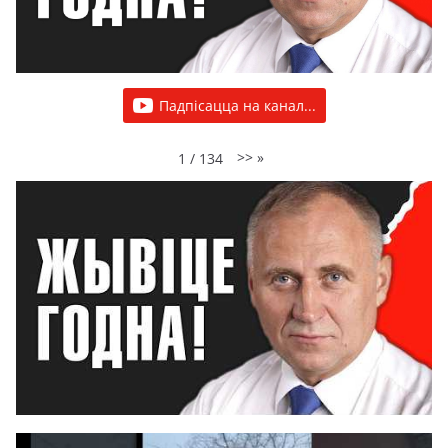
Падпісацца на канал...
>>
»
1
/
134