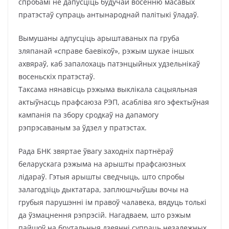
спробамі не дапусціць будучай восенню масавых
пратэстаў супраць антынароднай палітыкі ўладаў.
Вымушаны адпусціць арыштаваных па груба
зляпанай «справе баевікоў», рэжым шукае іншых
ахвяраў, каб запалохаць патэнцыйных удзельнікаў
восеньскіх пратэстаў.
Таксама нянавісць рэжыма выклікала сацыяльная
актыўнасць прафсаюза РЭП, асабліва яго эфектыўная
кампанія па збору сродкаў на дапамогу
рэпрэсаваным за ўдзел у пратэстах.
Рада БНК звяртае ўвагу заходніх партнёраў
беларускага рэжыма на арышты прафсаюзных
лідараў. Гэтыя арышты сведчыць, што спробы
залагодзіць дыктатара, заплюшчыўшы вочы на
грубыя парушэнні ім правоў чалавека, вядуць толькі
да ўзмацнення рэпрэсій. Нагадваем, што рэжым
пайшоў на брутальныя дзеянні супраць незалежных