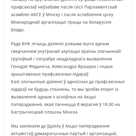
прафсаюзаў неўзабаве пасля сесіі Парламентскай
асамблеі АБСЕ ў Мінску і пасля аслаблення ціску
Міжнароднай арганізацыі працы на беларускія
ўлады.
Рада БНК лічыць дзеянні рэжыма яшчэ адным
сведчаннем унутранай акупацыі краіны злачыннай
групоўкай і патрабуе неадкладнага вызвалення
Генадзя Фядыніча, Аляксандра Ярашука і іншых
арыштаваных прафсаюзных лідараў.
Калі злачынныя дзеянні ў адносінах да прафсаюзных
лідараў не будуць спынены, то мы зробім лозунг іх
вызвалення адным з асноўных на Акцыі
папярэджання, якая пачнецца 8 верасня ў 18.00 на
Кастрычніцкай плошчы Мінска.
Мы заклікаем да ўдзелу ў Акцыі папярэджання
актывістаў дэмакратычных партый і арганізацый,