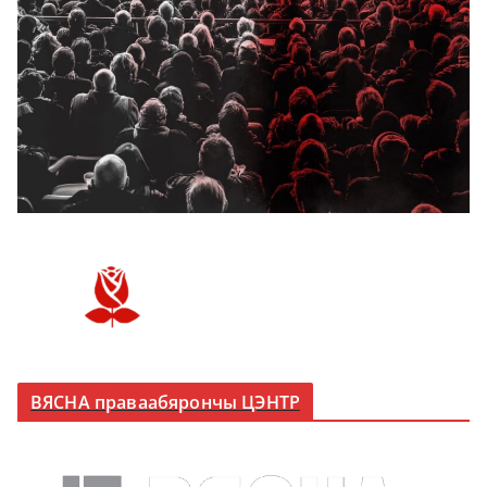
ВЯСНА праваабярончы ЦЭНТР