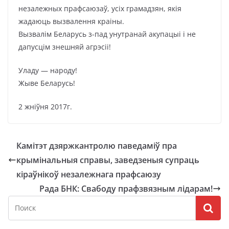
незалежных прафсаюзаў, усіх грамадзян, якія
жадаюць вызвалення краіны.
Вызвалім Беларусь з-пад унутранай акупацыі і не
дапусцім знешняй агрэсіі!
Уладу — народу!
Жыве Беларусь!
2 жніўня 2017г.
Камітэт дзяржкантролю паведаміў пра
крымінальныя справы, заведзеныя супраць
кіраўнікоў незалежнага прафсаюзу
Рада БНК: Свабоду прафзвязным лідарам!