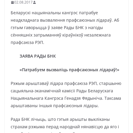
02.08.2017
Беларускі нацыянальны кангрэс патрабуе
неадкладнага вызвалення прафсаюзных лідараў. Аб
гэтым гаворыцца ў заяве Рады БНК з нагоды
сённяшніх затрыманняў кіраўнікоў незалежнага
прафсаюза РЭП.
ЗАЯВА РАДЫ БНК
«Патрабуем вызваліць прафсаюзных лідараў!»
Рэжым арыштаваў лідара прафсаюза РЭП, старшыню
сацыяльна-эканамічнай камісіі Рады Беларускага
Нацыянальнага Кангрэса Генадзя Фядыніча. Таксама
арыштаваны іншыя прафсаюзныя лідары.
Рада БНК лічыць, што гэтыя арышты выкліканы
страхам рэжыма перад народнай нянавісцю да яго і