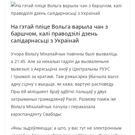
На гэтай пліце Вольга варыла чан з
баршчом, калі праводзілі дзень
салідарнасьці з Украінай
Учора Вольгу Мікалайчык павінны былі вызваліць
а 21:45. Але за некалькі гадзін да вызваленьня
вывезьлі з Акрэсьціна зноў у Цэнтральны РУУС
і трымалі за кратамі. Там рэжысэрка ўбачыла яшчэ
адну сцэну з жыцьця, як кажа, вартую расповеду.
Пры ёй міліцыянт браў адбіткі пальцаў у двух
затрыманых грамадзянаў Расеі. Размову паміж імі
Вольга Мікалайчык пачула і пераказала
карэспандэнту Свабоды:
«Яны зьдзіўляюцца: а што, у вас тут не электронным