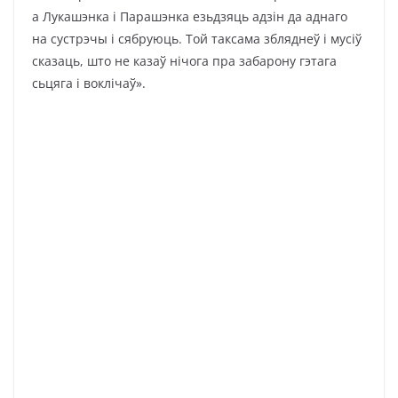
а Лукашэнка і Парашэнка езьдзяць адзін да аднаго
на сустрэчы і сябруюць. Той таксама збляднеў і мусіў
сказаць, што не казаў нічога пра забарону гэтага
сьцяга і воклічаў».