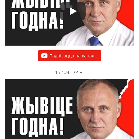
Падпісацца на канал...
>>
»
1
/
134