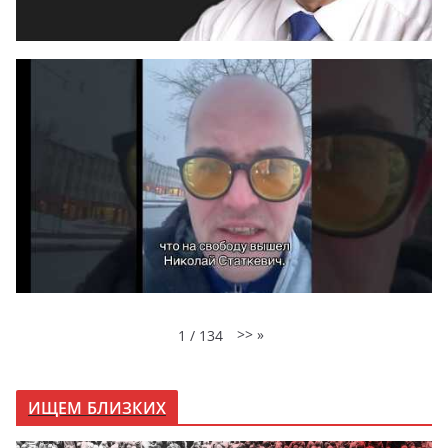
>>
»
1
/
134
ИЩЕМ БЛИЗКИХ