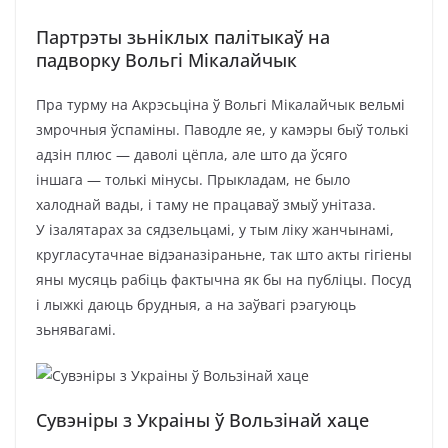
Партрэты зьніклых палітыкаў на
падворку Вольгі Мікалайчык
Пра турму на Акрэсьціна ў Вольгі Мікалайчык вельмі
змрочныя ўспаміны. Паводле яе, у камэры быў толькі
адзін плюс — даволі цёпла, але што да ўсяго
іншага — толькі мінусы. Прыкладам, не было
халоднай вады, і таму не працаваў змыў унітаза.
У ізалятарах за сядзельцамі, у тым ліку жанчынамі,
кругласутачнае відэаназіраньне, так што акты гігіены
яны мусяць рабіць фактычна як бы на публіцы. Посуд
і лыжкі даюць брудныя, а на заўвагі рэагуюць
зьнявагамі.
Сувэніры з Украіны ў Вользінай хаце