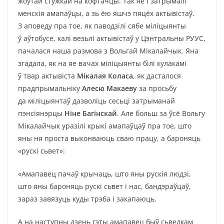
жоўтай стужкай на кофтачцы. Так яе і затрымалі
менскія амапаўцы, а зь ёю яшчэ пяцёх актывістаў.
З аповеду пра тое, як паводзілі сябе міліцыянты
ў аўтобусе, калі везьлі актывістаў у Цэнтральны РУУС,
пачалася наша размова з Вольгай Мікалайчык. Яна
згадала, як на яе вачах міліцыянты білі кулакамі
ў твар актывіста
Мікалая Коласа
, як дасталося
прадпрымальніку
Алесю Макаеву
за просьбу
да міліцыянтаў дазволіць сесьці затрыманай
пэнсіянэрцы
Ніне Багінскай
. Але больш за ўсё Вольгу
Мікалайчык уразілі крыкі амапаўцаў пра тое, што
яны ня проста выконваюць сваю працу, а бароняць
«рускі сьвет»:
«Амапавец пачаў крычаць, што яны рускія людзі,
што яны бароняць рускі сьвет і нас, бандэраўцаў,
зараз завязуць куды трэба і закапаюць.
А на наступны дзень гэты амапавец быў сьведкам