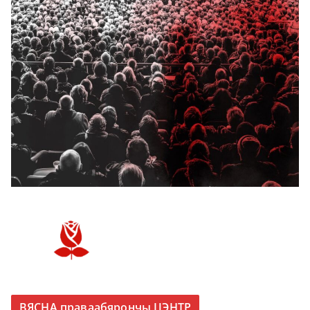
ВЯСНА праваабярончы ЦЭНТР