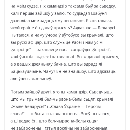
на маім судзе. І іх камандзір таксама быў за сьведку.
Калі першы зайшоў у залю, то судзьдзя Шабуня
дазволіла мне задаць яму пытаньне. Я спыталася,
якой краіне ён даваў прысягу? Адказвае — Беларусі.
Пытаюся, а чаму ўчора ў аўтобусе вы крычалі, што
вы рускі афіцэр, што служыце Расеі і нам усім
„устроіце“ — закапаеце нас. І сапраўды „ўстроілі“,
калі ўчынілі зьдзек і катаваньні. Вы ж давалі прысягу,
а з вашых дзеяньняў бачна, што вы здрадзілі
Бацькаўшчыне. Чаму? Ён не знайшоў, што адказаць,
але ўвесь зьзелянеў.
Потым зайшоў другі, ягоны камандзір. Сьведчыць,
што мы трымалі бел-чырвона-белы сьцяг, крычалі
„Жыве Беларусь!“ і „Слава Ўкраіне — Героям
слава!“ — нібыта гэта злачынства. Зноў пытаюся,
а ці ведае ён, што бел-чырвона-белы сьцяг
не забаронены і гэтыя воклічы не забароненыя,