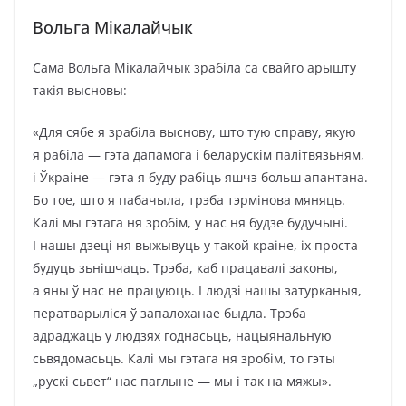
Вольга Мікалайчык
Сама Вольга Мікалайчык зрабіла са свайго арышту
такія высновы:
«Для сябе я зрабіла выснову, што тую справу, якую
я рабіла — гэта дапамога і беларускім палітвязьням,
і Ўкраіне — гэта я буду рабіць яшчэ больш апантана.
Бо тое, што я пабачыла, трэба тэрмінова мяняць.
Калі мы гэтага ня зробім, у нас ня будзе будучыні.
І нашы дзеці ня выжывуць у такой краіне, іх проста
будуць зьнішчаць. Трэба, каб працавалі законы,
а яны ў нас не працуюць. І людзі нашы затурканыя,
ператварыліся ў запалоханае быдла. Трэба
адраджаць у людзях годнасьць, нацыянальную
сьвядомасьць. Калі мы гэтага ня зробім, то гэты
„рускі сьвет“ нас паглыне — мы і так на мяжы».