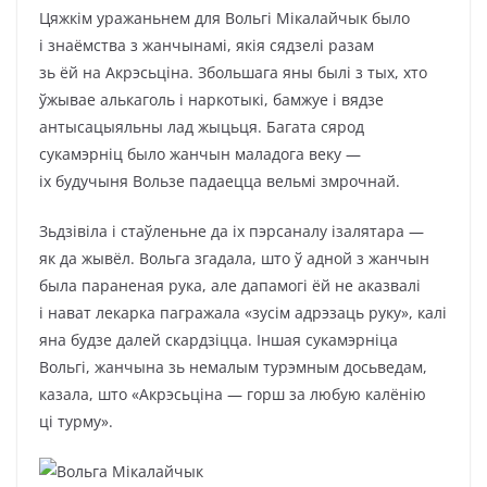
Цяжкім уражаньнем для Вольгі Мікалайчык было
і знаёмства з жанчынамі, якія сядзелі разам
зь ёй на Акрэсьціна. Збольшага яны былі з тых, хто
ўжывае алькаголь і наркотыкі, бамжуе і вядзе
антысацыяльны лад жыцьця. Багата сярод
сукамэрніц было жанчын маладога веку —
іх будучыня Вользе падаецца вельмі змрочнай.
Зьдзівіла і стаўленьне да іх пэрсаналу ізалятара —
як да жывёл. Вольга згадала, што ў адной з жанчын
была параненая рука, але дапамогі ёй не аказвалі
і нават лекарка пагражала «зусім адрэзаць руку», калі
яна будзе далей скардзіцца. Іншая сукамэрніца
Вольгі, жанчына зь немалым турэмным досьведам,
казала, што «Акрэсьціна — горш за любую калёнію
ці турму».