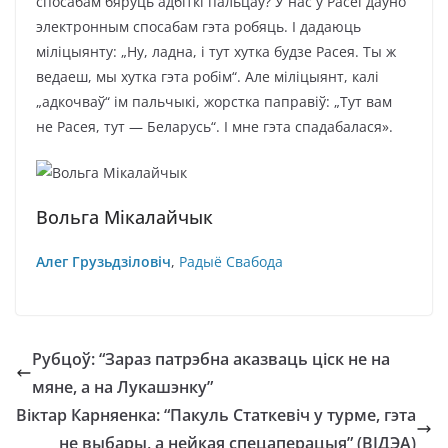
спосабам бяруць адбіткі пальцаў? У нас у Расеі даўно
электронным спосабам гэта робяць. І дадаюць
міліцыянту: „Ну, ладна, і тут хутка будзе Расея. Ты ж
ведаеш, мы хутка гэта робім“. Але міліцыянт, калі
„адкочваў“ ім пальчыкі, жорстка паправіў: „Тут вам
не Расея, тут — Беларусь“. І мне гэта спадабалася».
Вольга Мікалайчык
Алег Грузьдзіловіч
,
Радыё Свабода
Рубцоў: “Зараз патрэбна аказваць ціск не на
мяне, а на Лукашэнку”
Віктар Карняенка: “Пакуль Статкевіч у турме, гэта
не выбары, а нейкая спецаперацыя” (ВІДЭА)