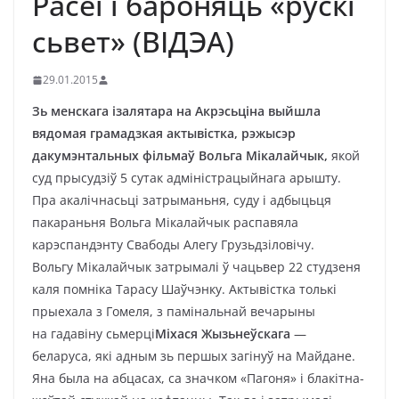
Расеі і бароняць «рускі
сьвет» (ВІДЭА)
29.01.2015
Зь менскага ізалятара на Акрэсьціна выйшла
вядомая грамадзкая актывістка, рэжысэр
дакумэнтальных фільмаў Вольга Мікалайчык,
якой
суд прысудзіў 5 сутак адміністрацыйнага арышту.
Пра акалічнасьці затрыманьня, суду і адбыцьця
пакараньня Вольга Мікалайчык распавяла
карэспандэнту Свабоды Алегу Грузьдзіловічу.
Вольгу Мікалайчык затрымалі ў чацьвер 22 студзеня
каля помніка Тарасу Шаўчэнку. Актывістка толькі
прыехала з Гомеля, з памінальнай вечарыны
на гадавіну сьмерці
Міхася Жызьнеўскага
—
беларуса, які адным зь першых загінуў на Майдане.
Яна была на абцасах, са значком «Пагоня» і блакітна-