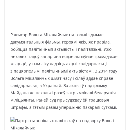
Рэжысэр Вольга Мікалайчык ня толькі здымае
дакумэнтальныя фільмы, героямі якіх, як правіла,
робяцца палітычныя актывісты і палітвязьні. Ужо
некалькі гадоў запар яна вядзе актыўнае грамадзкае
жыцьцё, у тым ліку ладзіць акцыі салідарнасьці
з пацярпелымі палітычнымі актывістамі. З 2014 году
Вольга Мікалайчык шмат часу і сілаў аддае справе
салідарнасьці з Украінай. За акцыі ў падтрымку
Майдана яе некалькі разоў затрымлівалі беларускія
міліцыянты. Раней суд прысуджваў ёй грашовыя
штрафы, а гэтым разам упершыню пакаралі суткамі.