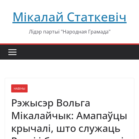
Перейти
Мікалай Статкевіч
к
содержимому
Лідэр партыі "Народная Грамада"
НАВІНЫ
Рэжысэр Вольга
Мікалайчык: Амапаўцы
крычалі, што служаць