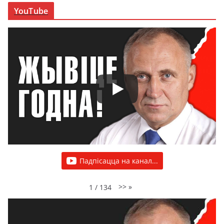
YouTube
Падпісацца на канал...
>>
»
1
/
134