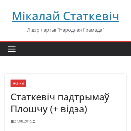
Перейти
Мікалай Статкевіч
к
содержимому
Лідэр партыі "Народная Грамада"
НАВІНЫ
Статкевіч падтрымаў
Плошчу (+ відэа)
27.08.2015