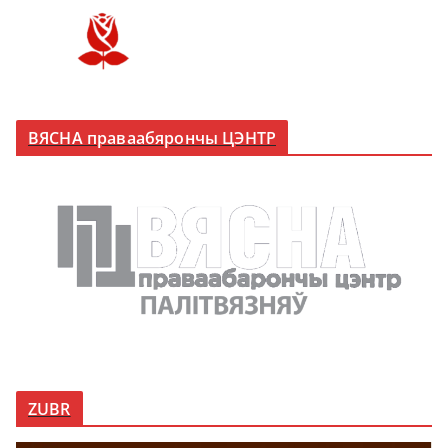
ВЯСНА праваабярончы ЦЭНТР
ZUBR