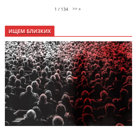
>>
»
1
/
134
ИЩЕМ БЛИЗКИХ