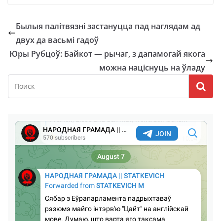
Былыя палітвязні застануцца пад наглядам ад
двух да васьмі гадоў
Юры Рубцоў: Байкот — рычаг, з дапамогай якога
можна націснуць на ўладу