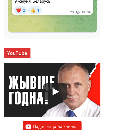
YouTube
Падпісацца на канал...