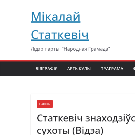
Перейти
Мікалай
к
содержимому
Статкевіч
Лідэр партыі "Народная Грамада"
БІЯГРАФІЯ
АРТЫКУЛЫ
ПРАГРАМА
НАВІНЫ
Статкевіч знаходзіў
сухоты (Відэа)