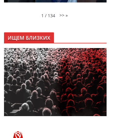
>>
»
1
/
134
ИЩЕМ БЛИЗКИХ