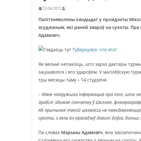
13.04.2012
Палітзняволены кандыдат у прэзідэнты Мікол
асуджаным, які раней хварэў на сухоты. Пра
Адамовіч.
Туберкулез: что это?
Яе вельмі непакоіць, што зараз дактары турм
зацікавіліся і яго здароўем
.
У магілёўскую турм
тры месяцы таму – 14 студзеня.
– Мяне напружыла інфармацыя пра тое, што нешт
Зрабілі здымак спачатку ў Шклове, флюараграфі
Аб прычынах такой цікавасці не паведамляецца. 
сухоты, з якім ён прасядзеў даволі доўга, больш 
Па словах
Марыны Адамовіч
, яна заклапочан
Статкевіча яго суседства з хворым на сухоты. 