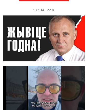
>>
»
1
/
134