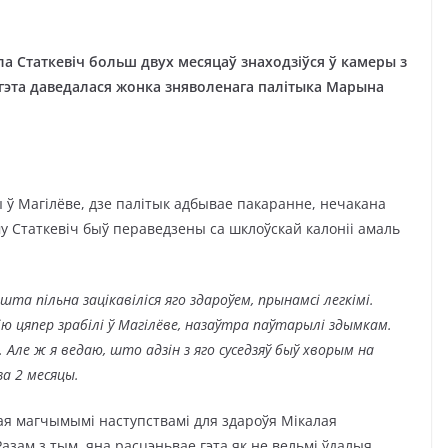
а Статкевіч больш двух месяцаў знаходзіўся ў камеры з
 гэта даведалася жонка зняволенага палітыка Марына
ы ў Магілёве, дзе палітык адбывае пакаранне, нечакана
у Статкевіч быў пераведзены са шклоўскай калоніі амаль
а пільна зацікавіліся яго здароўем, прынамсі легкімі.
ю цяпер зрабілі ў Магілёве, назаўтра паўтарылі здымкам.
Але ж я ведаю, што адзін з яго суседзяў быў хворым на
за 2 месяцы.
ая магчымымі наступствамі для здароўя Мікалая
Разам з тым, яна расцэньвае гэта як не вельмі ўдалыя