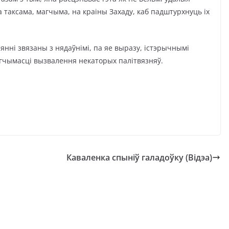
а таксама, магчыма, на краіны Захаду, каб падштурхнуць іх
нні звязаны з нядаўнімі, па яе выразу, істэрычнымі
гчымасці вызвалення некаторых палітвязняў.
Каваленка спыніў галадоўку (Відэа)