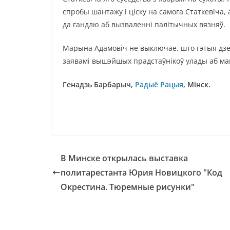
спробы шантажу і ціску на самога Статкевіча, 
да гандлю аб вызваленні палітычных вязняў.
Марына Адамовіч не выключае, што гэтыя дзея
заявамі вышэйшых прадстаўнікоў улады аб ма
Генадзь Барбарыч,
Радыё Рацыя
, Мінск.
В Минске открылась выставка
политарестанта Юрия Новицкого "Код
Окрестина. Тюремные рисунки"