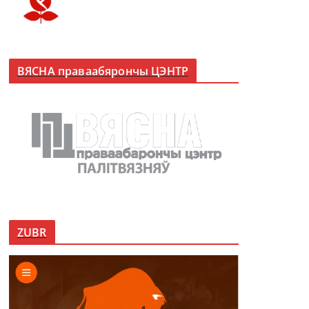
ВЯСНА праваабярончы ЦЭНТР
ZUBR