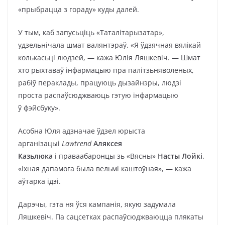
«прыбрацца з гораду» куды далей.
У тым, каб запусьціць «Таталітарызатар»,
удзельнічала шмат валянтэраў. «Я ўдзячная вялікай
колькасьці людзей, — кажа Юлія Ляшкевіч. — Шмат
хто рыхтаваў інфармацыю пра палітзьняволеных,
рабіў пераклады, працуюць дызайнэры, людзі
проста распаўсюджваюць гэтую інфармацыю
ў фэйсбуку».
Асобна Юля адзначае ўдзел юрыста
арганізацыі
Lawtrend
Аляксея
Казьлюка
і праваабаронцы зь «Вясны»
Насты Лойкі
.
«Іхная дапамога была вельмі каштоўная», — кажа
аўтарка ідэі.
Дарэчы, гэта ня ўся кампанія, якую задумала
Ляшкевіч. Па сацсетках распаўсюджваюцца плякаты