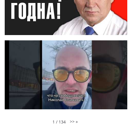
>>
»
1
/
134