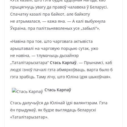
прыцягнуць увагу да правоў чалавека ў Беларусі.
Спачатку казалі пра байкот, але байкоту
не атрымалася, — кажа яна. — А калі выбухнула
Ўкраіна, пра палітзьняволеных усе „забылі“».
«Навіна пра тое, што чарговага актывіста
арыштавалі на чарговую порцыю сутак, ужо
не навіна, — тлумачыць дызайнэр
„Таталітарызатара“
Стась Карпаў
. — Прынамсі, каб
людзі ізноў пачалі гэта абмяркоўваць, варта было б
гэта зрабіць. Таму лічу, што Юліна ідэя шыкоўная».
Стась Карпаў
Стась далучыўся да Юлінай ідэі валянтэрам. Гэта
ён прыдумаў, як будзе выглядаць беларускі
«Таталітарызатар».