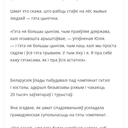
Шмат хто скажа, што рабіць стаўкі на лёс жывых
людзей — гэта цынічна.
«Гэта ня большы цынізм, чым праяўляе дзяржава,
калі нізавошта арыштоўвае, — упэўненая Юлія.
— І гэта ня большы цынізм, чым наш, калі мы проста
сядзім і ўсё гэта трываем. У тым ліку і я. Я пра сябе
кажу гэтаксама, як і пра ўсіх астатніх».
Беларускія ўлады пабудавалі пад чэмпіянат гатэлі
і хостэлы, адкрылі бязьвізавы рэжым і чакаюць
20 тысяч заўзятараў і турыстаў.
Яна згадвае, як шмат спадзяваньняў ускладала
грамадзянская супольнасьць на гэты чэмпіянат.
«Усе казалі, што гэта будзе цудоўная нагода, каб