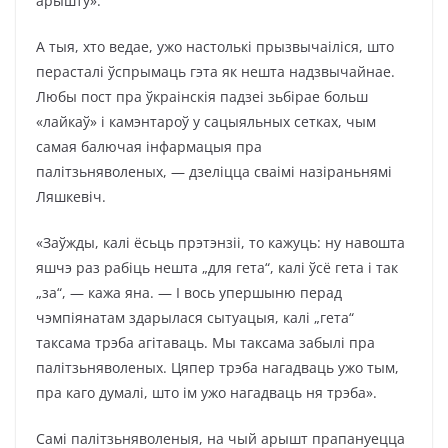
арышту».
А тыя, хто ведае, ужо настолькі прызвычаіліся, што
перасталі ўспрымаць гэта як нешта надзвычайнае.
Любы пост пра ўкраінскія падзеі зьбірае больш
«лайкаў» і камэнтароў у сацыяльных сетках, чым
самая балючая інфармацыя пра
палітзьняволеных, — дзеліцца сваімі назіраньнямі
Ляшкевіч.
«Заўжды, калі ёсьць прэтэнзіі, то кажуць: ну навошта
яшчэ раз рабіць нешта „для гета“, калі ўсё гета і так
„за“, — кажа яна. — І вось упершыню перад
чэмпіянатам здарылася сытуацыя, калі „гета“
таксама трэба агітаваць. Мы таксама забылі пра
палітзьняволеных. Цяпер трэба нагадваць ужо тым,
пра каго думалі, што ім ужо нагадваць ня трэба».
Самі палітзьняволеныя, на чый арышт прапануецца