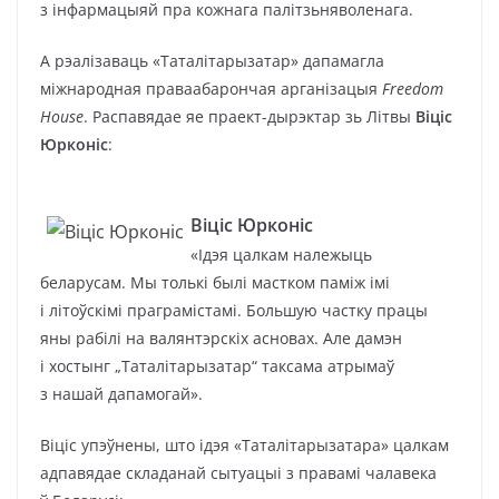
з інфармацыяй пра кожнага палітзьняволенага.
А рэалізаваць «Таталітарызатар» дапамагла
міжнародная праваабарончая арганізацыя
Freedom
House
. Распавядае яе праект-дырэктар зь Літвы
Віціс
Юрконіс
:
Віціс Юрконіс
«Ідэя цалкам належыць
беларусам. Мы толькі былі мастком паміж імі
і літоўскімі праграмістамі. Большую частку працы
яны рабілі на валянтэрскіх асновах. Але дамэн
і хостынг „Таталітарызатар“ таксама атрымаў
з нашай дапамогай».
Віціс упэўнены, што ідэя «Таталітарызатара» цалкам
адпавядае складанай сытуацыі з правамі чалавека