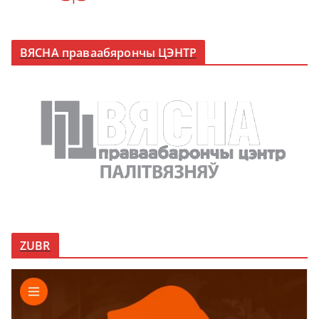
ВЯСНА праваабярончы ЦЭНТР
ZUBR