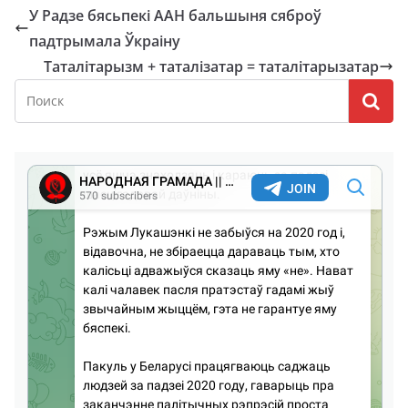
У Радзе бясьпекі ААН бальшыня сяброў
падтрымала Ўкраіну
Таталітарызм + таталізатар = таталітарызатар