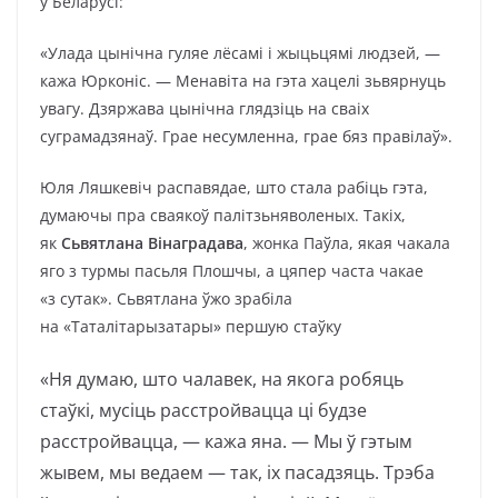
ў Беларусі:
«Улада цынічна гуляе лёсамі і жыцьцямі людзей, —
кажа Юрконіс. — Менавіта на гэта хацелі зьвярнуць
увагу. Дзяржава цынічна глядзіць на сваіх
суграмадзянаў. Грае несумленна, грае бяз правілаў».
Юля Ляшкевіч распавядае, што стала рабіць гэта,
думаючы пра сваякоў палітзьняволеных. Такіх,
як
Сьвятлана Вінаградава
, жонка Паўла, якая чакала
яго з турмы пасьля Плошчы, а цяпер часта чакае
«з сутак». Сьвятлана ўжо зрабіла
на «Таталітарызатары» першую стаўку
«Ня думаю, што чалавек, на якога робяць
стаўкі, мусіць расстройвацца ці будзе
расстройвацца, — кажа яна. — Мы ў гэтым
жывем, мы ведаем — так, іх пасадзяць. Трэба