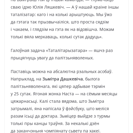
сваю ідэю Юлія Ляшкевіч. — А ў нашай краіне іншы
таталізатар: каго і на колькі арыштуюць. Мы ўжо
да гэтага так прызвычаіліся, што проста сядзім
і чакаем, і глядзім на гэта як на відовішча. Можам
толькі вяла меркаваць, колькі сутак дадуць».
Галоўная задача «Таталітарызатара» — яшчэ раз
прыцягнуць увагу да палітзьняволеных.
Паставіць можна на абсалютна рэальных асобаў.
Напрыклад, на
Зьмітра Дашкевіча
, былога
палітзьняволенага, які цяпер адбывае тэрмін
у 25 сутак. Ягоная жонка Наста — на сёмым месяцы
цяжарнасьці. Калі стала вядома, што Зьмітра
затрымалі, яна напісала ў фэйсбуку, што меліся
разам ісьці да доктара. Зьміцер выйдзе з турмы
толькі пры канцы траўня. За некалькі дзён
да заканчэньня чэмпіянату сьвету па хакеі.