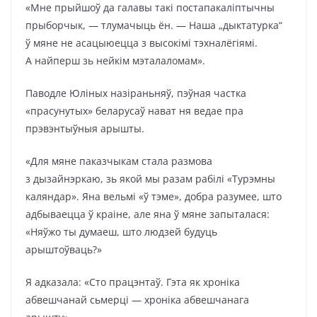
«Мне прыйшоў да галавы такі постапакаліптычны
прыборчык, — тлумачыць ён. — Наша „дыктатурка“
ў мяне не асацыюецца з высокімі тэхналёгіямі.
А найперш зь нейкім мэталаломам».
Паводле Юліных назіраньняў, пэўная частка
«прасунутых» беларусаў нават ня ведае пра
прэвэнтыўныя арышты.
«Для мяне паказчыкам стала размова
з дызайнэркаю, зь якой мы разам рабілі «Турэмны
каляндар». Яна вельмі «ў тэме», добра разумее, што
адбываецца ў краіне, але яна ў мяне запыталася:
«Няўжо ты думаеш, што людзей будуць
арыштоўваць?»
Я адказала: «Сто працэнтаў. Гэта як хроніка
абвешчанай сьмерці — хроніка абвешчанага