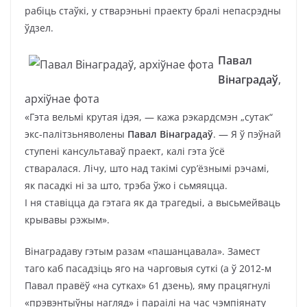
рабіць стаўкі, у стварэньні праекту бралі непасрэдны
ўдзел.
Павал
Вінаградаў
,
архіўнае фота
«Гэта вельмі крутая ідэя, — кажа рэкардсмэн „сутак“
экс-палітзьняволены
Павал Вінаградаў
. — Я ў пэўнай
ступені кансультаваў праект, калі гэта ўсё
стваралася. Лічу, што над такімі сур’ёзнымі рэчамі,
як пасадкі ні за што, трэба ўжо і сьмяяцца.
І ня ставіцца да гэтага як да трагедыі, а высьмейваць
крывавы рэжым».
Вінаградаву гэтым разам «пашанцавала». Замест
таго каб пасадзіць яго на чарговыя суткі (а ў 2012-м
Павал правёў «на сутках» 61 дзень), яму працягнулі
«прэвэнтыўны нагляд» і параілі на час чэмпіянату