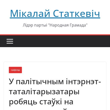
Перейти
Мікалай Статкевіч
к
содержимому
Лідэр партыі "Народная Грамада"
НАВІНЫ
У палітычным інтэрнэт-
таталітарызатары
робяць стаўкі на