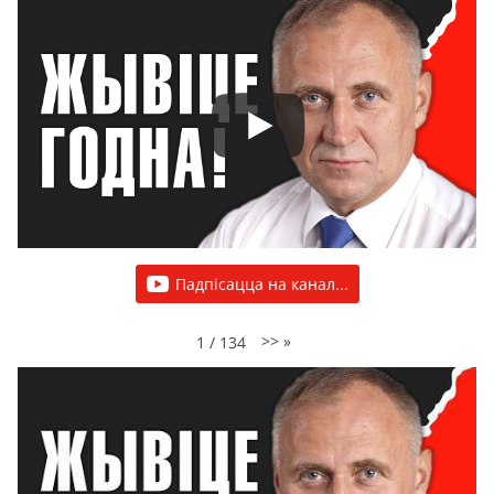
Падпісацца на канал...
>>
»
1
/
134