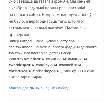
ўжо ставіцца да гэтага з іроніяй. Мы сёньня
зь сябрамі адкрылі першы раз і паставілі
на нашага сябра. Непрыемных адчуваньняў
не было, а верагоднасьць таго, што яго
затрымаюць, вельмі высокая. Паставілі —
праверым».
Цяпер нагадаць сабе і ўсяму сьвету пра
палітзьняволеных можна, проста дадаўшы да свайго
тэматычнага паста ў сацсетках набор
хэштэгаў
#minsk2014, #минск2014, #мінск2014,
#worldcup2014, #hockey2014, #хоккей2014,
#belarus2014, #icehockey2014
ці зайшоўшы на сайт
«Таталітарызатара».
Аляксандра Дынько
,
Радыё Свабода