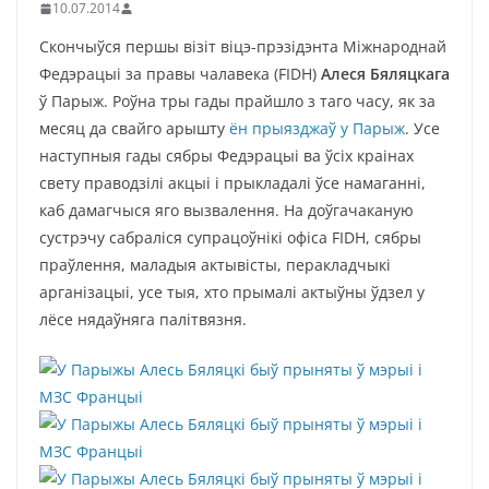
10.07.2014
Скончыўся першы візіт віцэ-прэзідэнта Міжнароднай
Федэрацыі за правы чалавека (FIDH)
Алеся Бяляцкага
ў Парыж. Роўна тры гады прайшло з таго часу, як за
месяц да свайго арышту
ён прыязджаў у Парыж
. Усе
наступныя гады сябры Федэрацыі ва ўсіх краінах
свету праводзілі акцыі і прыкладалі ўсе намаганні,
каб дамагчыся яго вызвалення. На доўгачаканую
сустрэчу сабраліся супрацоўнікі офіса FIDH, сябры
праўлення, маладыя актывісты, перакладчыкі
арганізацыі, усе тыя, хто прымалі актыўны ўдзел у
лёсе нядаўняга палітвязня.