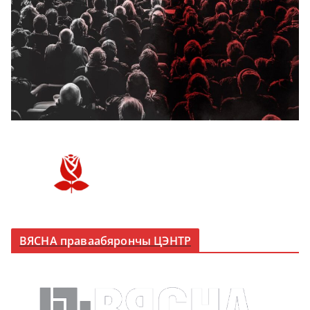
ВЯСНА праваабярончы ЦЭНТР