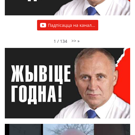
Падпісацца на канал...
>>
»
1
/
134