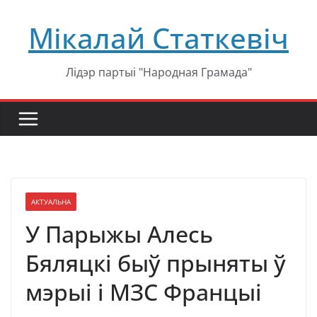
Перейти
Мікалай Статкевіч
к
содержимому
Лідэр партыі "Народная Грамада"
АКТУАЛЬНА
У Парыжы Алесь
Бяляцкі быў прыняты ў
мэрыі і МЗС Францыі