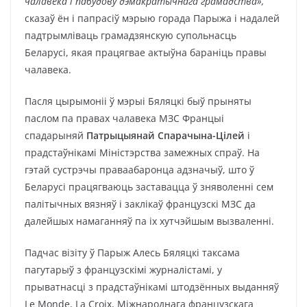
чалавека і пабудов
у дэмакратычнага грамадства»,
сказаў ён і папрасіў мэрыю горада Парыжа і надалей
падтрымліваць грамадзянскую супольнасць
Беларусі, якая працягвае актыўна бараніць правы
чалавека.
Пасля цырымоніі ў мэрыі Бяляцкі быў прыняты
паслом па правах чалавека МЗС Францыі
спадарыняй
Патрыцыянай Спарачына-Цілей
і
прадстаўнікамі Міністэрства замежных спраў. На
гэтай сустрэчы праваабаронца адзначыў, што ў
Беларусі працягваюць заставацца ў зняволенні сем
палітычных вязняў і заклікаў французскі МЗС да
далейшых намаганняў па іх хутчэйшым вызваленні.
Падчас візіту ў Парыж Алесь Бяляцкі таксама
пагутарыў з французскімі журналістамі, у
прыватнасці з прадстаўнікамі штодзённых выданняў
Le Monde, La Croix, Міжнароднага французскага