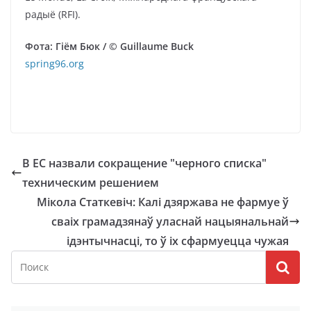
радыё (RFI).
Фота: Гіём Бюк / © Guillaume Buck
spring96.org
В ЕС назвали сокращение "черного списка"
техническим решением
Мікола Статкевіч: Калі дзяржава не фармуе ў
сваіх грамадзянаў уласнай нацыянальнай
ідэнтычнасці, то ў іх сфармуецца чужая