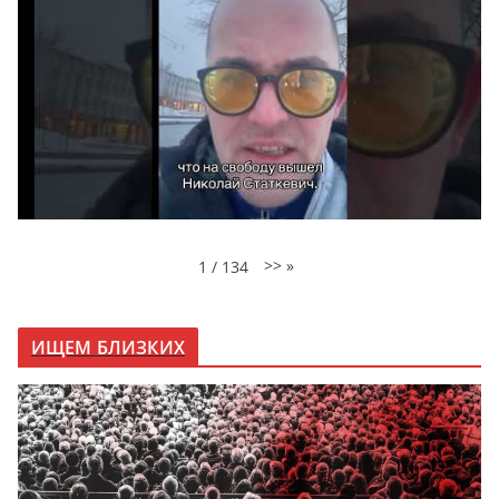
>>
»
1
/
134
ИЩЕМ БЛИЗКИХ