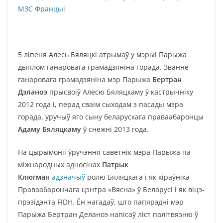
5 ліпеня Алесь Бяляцкі атрымаў у мэрыі Парыжа
дыплом ганаровага грамадзяніна горада. Званне
ганаровага грамадзяніна мэр Парыжа
Бертран
Дэланоэ
прысвоіў Алесю Бяляцкаму ў кастрычніку
2012 года і, перад сваім сыходам з пасады мэра
горада, уручыў яго сыну беларускага праваабаронцы
Адаму Бяляцкаму
ў снежні 2013 года.
На цырымоніі ўручэння саветнік мэра Парыжа па
міжнародных адносінах
Патрык
Клюгман
адзначыў
ролю Бяляцкага і як кіраўніка
Праваабарончага цэнтра «Вясна» ў Беларусі і як віцэ-
прэзідэнта FIDH. Ён нагадаў, што папярэдні мэр
Парыжа Бертран Деланоэ напісаў ліст палітвязню ў