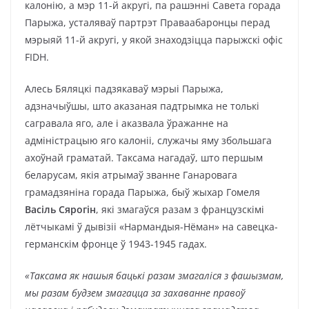
калонію, а мэр 11-й акругі, па рашэнні Савета горада
Парыжа, усталяваў партрэт Праваабаронцы перад
мэрыяй 11-й акругі, у якой знаходзіцца парыжскі офіс
FIDH.
Алесь Бяляцкі падзякаваў мэрыі Парыжа,
адзначыўшы, што аказаная падтрымка не толькі
сагравала яго, але і аказвала ўражанне на
адміністрацыю яго калоніі, служачы яму збольшага
ахоўнай граматай. Таксама нагадаў, што першым
беларусам, якія атрымаў званне Ганаровага
грамадзяніна горада Парыжа, быў жыхар Гомеля
Васіль Сярогін
, які змагаўся разам з французскімі
лётчыкамі ў дывізіі «Нармандыя-Нёман» на савецка-
германскім фронце ў 1943-1945 гадах.
«Таксама як нашы
я бацькі разам змагаліся з фашызмам,
мы разам будзем змагацца за захаванне правоў