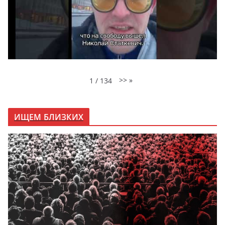
>>
»
1
/
134
ИЩЕМ БЛИЗКИХ