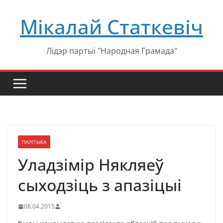
Перейти
Мікалай Статкевіч
к
содержимому
Лідэр партыі "Народная Грамада"
ПАЛІТЫКА
Уладзімір Някляеў
сыходзіць з апазіцыі
08.04.2015