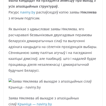
Былы кандыдат на прэзідэнта абвесціў пра выхад з
усіх апазіцыйных структураў.
Рэсурс
naviny.by
распаўсюдзіў копію заявы
Някляева
з ягоным подпісам.
Як вынікае з адмысловае заявы Някляева, яго
расчаравалі безвыніковыя двухгадовыя перамовы
беларускіх дэмакратычных сілаў па вылучэнні
адзінага кандыдата на сёлетнія прэзідэнцкія выбары.
Сённяшнюю заяву палітык агучыў і на паседжанні
кааліцыі дэмсілаў, але паабяцаў, што і надалей будзе
працаваць дзеля незалежнасці і дэмакратычнай
будучыні Беларусі.
Заява Някляева аб выхадзе з апазіцыйных
сілаў
Крыніца — naviny.by