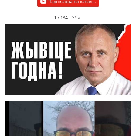
Падпісацца на канал...
>>
»
1
/
134