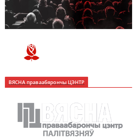
ВЯСНА праваабярончы ЦЭНТР