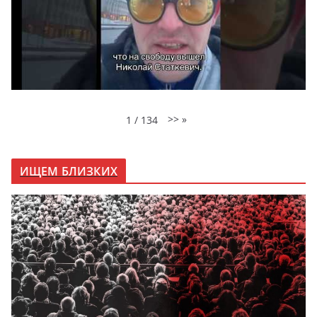
>>
»
1
/
134
ИЩЕМ БЛИЗКИХ