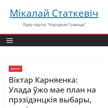
Перейти
Мікалай Статкевіч
к
содержимому
Лідэр партыі "Народная Грамада"
ВЫБАРЫ
Віктар Карняенка:
Улада ўжо мае план на
прэзідэнцкія выбары,