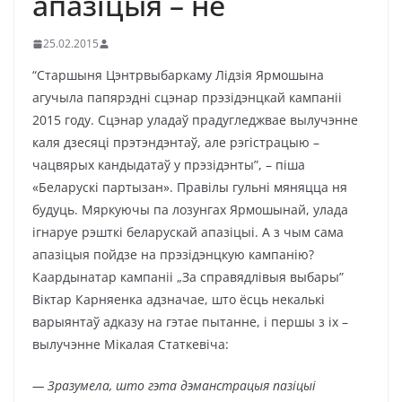
апазіцыя – не
25.02.2015
“Старшыня Цэнтрвыбаркаму Лідзія Ярмошына
агучыла папярэдні сцэнар прэзідэнцкай кампаніі
2015 году. Сцэнар уладаў прадугледжвае вылучэнне
каля дзесяці прэтэндэнтаў, але рэгістрацыю –
чацвярых кандыдатаў у прэзідэнты”, – піша
«Беларускі партызан». Правілы гульні мяняцца ня
будуць. Мяркуючы па лозунгах Ярмошынай, улада
ігнаруе рэшткі беларускай апазіцыі. А з чым сама
апазіцыя пойдзе на прэзідэнцкую кампанію?
Каардынатар кампаніі „За справядлівыя выбары”
Віктар Карняенка адзначае, што ёсць некалькі
варыянтаў адказу на гэтае пытанне, і першы з іх –
вылучэнне Мікалая Статкевіча:
— Зразумела, што гэта дэманстрацыя пазіцыі