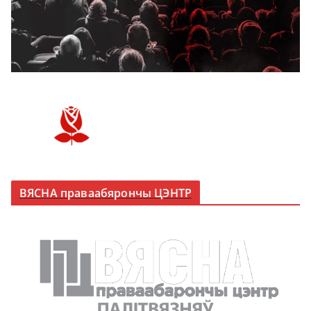
ВЯСНА праваабярончы ЦЭНТР