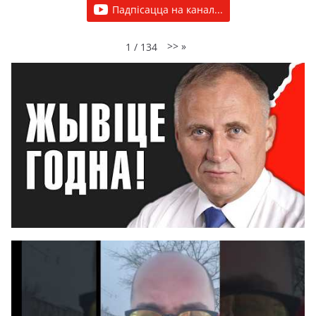
Падпісацца на канал...
>>
»
1
/
134