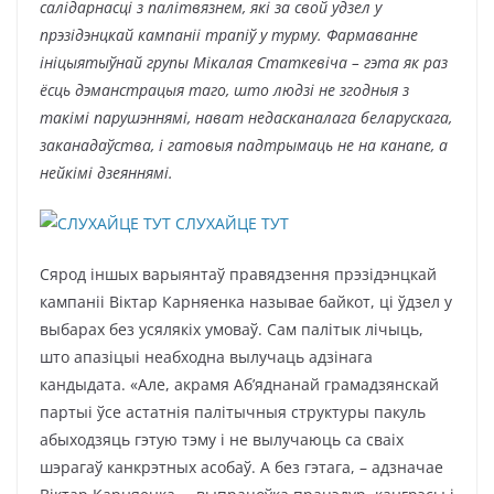
салідарнасці з палітвязнем, які за свой удзел у
прэзідэнцкай кампаніі трапіў у турму. Фармаванне
ініцыятыўнай групы Мікалая Статкевіча – гэта як раз
ёсць дэманстрацыя таго, што людзі не згодныя з
такімі парушэннямі, нават недасканалага беларускага,
заканадаўства, і гатовыя падтрымаць не на канапе, а
нейкімі дзеяннямі.
СЛУХАЙЦЕ ТУТ
Сярод іншых варыянтаў правядзення прэзідэнцкай
кампаніі Віктар Карняенка называе байкот, ці ўдзел у
выбарах без усялякіх умоваў. Сам палітык лічыць,
што апазіцыі неабходна вылучаць адзінага
кандыдата. «Але, акрамя Аб’яднанай грамадзянскай
партыі ўсе астатнія палітычныя структуры пакуль
абыходзяць гэтую тэму і не вылучаюць са сваіх
шэрагаў канкрэтных асобаў. А без гэтага, – адзначае