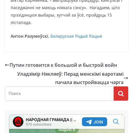
Віктар Карняенка, – выпрацоўка працэдур, кангрэсы і
паседжанні не маюць ніякага сэнсу». Нагадаем, што
прэзідэнцкія выбары, хутчэй за ўсё, пройдуць 15
лістапада.
Антон Разумоўскі
,
Беларускае Радыё Рацыя
Путин готовится к большой и быстрой войн
Уладзімір Някляеў: Перад менскімі варотамі
пачала выстройвацца чарга