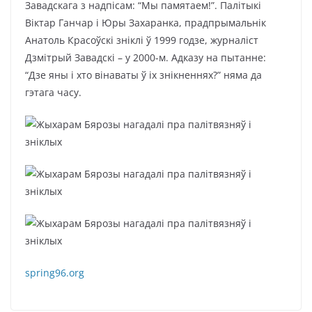
Завадскага з надпісам: “Мы памятаем!”. Палітыкі
Віктар Ганчар і Юры Захаранка, прадпрымальнік
Анатоль Красоўскі зніклі ў 1999 годзе, журналіст
Дзмітрый Завадскі – у 2000-м. Адказу на пытанне:
“Дзе яны і хто вінаваты ў іх знікненнях?” няма да
гэтага часу.
spring96.org