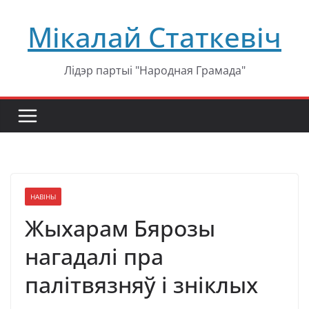
Перейти
Мікалай Статкевіч
к
содержимому
Лідэр партыі "Народная Грамада"
НАВІНЫ
Жыхарам Бярозы
нагадалі пра
палітвязняў і зніклых