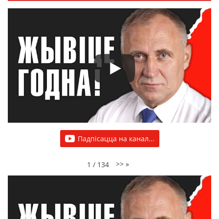
Падпісацца на канал...
>>
»
1
/
134