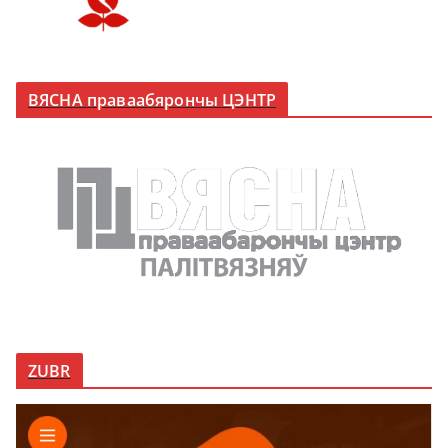
ВЯСНА праваабярончы ЦЭНТР
ZUBR