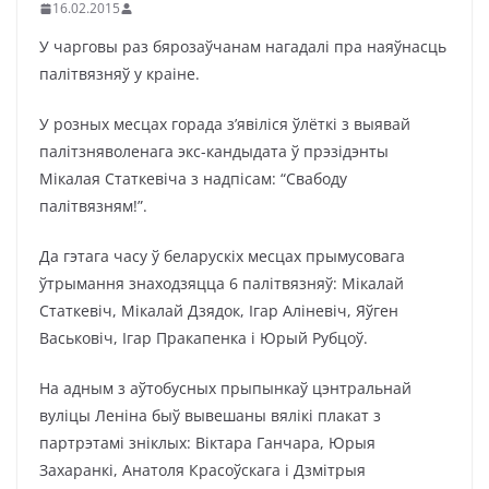
16.02.2015
У чарговы раз бярозаўчанам нагадалі пра наяўнасць
палітвязняў у краіне.
У розных месцах горада з’явіліся ўлёткі з выявай
палітзняволенага экс-кандыдата ў прэзідэнты
Мікалая Статкевіча з надпісам: “Свабоду
палітвязням!”.
Да гэтага часу ў беларускіх месцах прымусовага
ўтрымання знаходзяцца 6 палітвязняў: Мікалай
Статкевіч, Мікалай Дзядок, Ігар Аліневіч, Яўген
Васьковіч, Ігар Пракапенка і Юрый Рубцоў.
На адным з аўтобусных прыпынкаў цэнтральнай
вуліцы Леніна быў вывешаны вялікі плакат з
партрэтамі зніклых: Віктара Ганчара, Юрыя
Захаранкі, Анатоля Красоўскага і Дзмітрыя