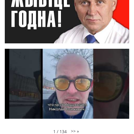
>>
»
1
/
134