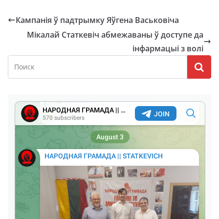
Кампанія ў падтрымку Яўгена Васьковіча
Мікалай Статкевіч абмежаваны ў доступе да
інфармацыі з волі