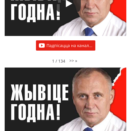
Падпісацца на канал...
>>
»
1
/
134