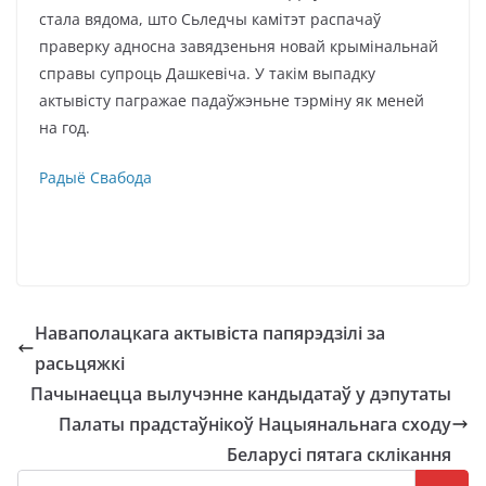
стала вядома, што Сьледчы камітэт распачаў
праверку адносна завядзеньня новай крымінальнай
справы супроць Дашкевіча. У такім выпадку
актывісту пагражае падаўжэньне тэрміну як меней
на год.
Радыё Свабода
Наваполацкага актывіста папярэдзілі за
расьцяжкі
Пачынаецца вылучэнне кандыдатаў у дэпутаты
Палаты прадстаўнікоў Нацыянальнага сходу
Беларусі пятага склікання