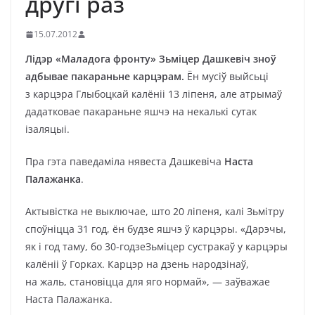
другі раз
15.07.2012
Лідэр «Маладога фронту»
Зьміцер Дашкевіч зноў
адбывае пакараньне карцэрам.
Ён мусіў выйсьці
з карцэра Глыбоцкай калёніі 13 ліпеня, але атрымаў
дадатковае пакараньне яшчэ на некалькі сутак
ізаляцыі.
Пра гэта паведаміла нявеста Дашкевіча
Наста
Палажанка
.
Актывістка не выключае, што 20 ліпеня, калі Зьмітру
споўніцца 31 год, ён будзе яшчэ ў карцэры. «Дарэчы,
як і год таму, бо
30-годзеЗьміцер сустракаў у карцэры
калёніі ў Горках. Карцэр на дзень народзінаў,
на жаль, становіцца для яго нормай», — заўважае
Наста Палажанка.