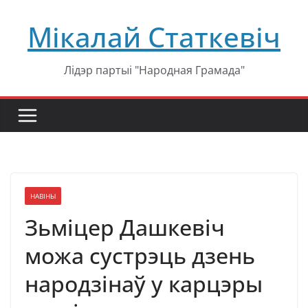
Перейти
Мікалай Статкевіч
к
содержимому
Лідэр партыі "Народная Грамада"
НАВІНЫ
Зьміцер Дашкевіч
можа сустрэць дзень
народзінаў у карцэры