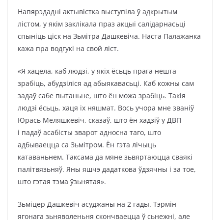
Напярэдадні актывістка выступіла ў адкрытым
лістом, у якім заклікала праз акцыі салідарнасьці
спыніць ціск на Зьмітра Дашкевіча. Наста Палажанка
кажа пра водгукі на свой ліст.
«Я хацела, каб людзі, у якіх ёсьць прага нешта
зрабіць, абудзіліся ад абыякавасьці. Каб кожны сам
задаў сабе пытаньне, што ён можа зрабіць. Такія
людзі ёсьць, хаця іх няшмат. Вось учора мне званіў
Юрась Меляшкевіч, сказаў, што ён хадзіў у ДВП
і падаў асабісты зварот адносна таго, што
адбываецца са Зьмітром. Ён гэта лічыць
катаваньнем. Таксама да мяне зьвяртаюцца сваякі
палітвязьняў. Яны яшчэ дадаткова ўдзячны і за тое,
што гэтая тэма ўзьнятая».
Зьміцер Дашкевіч асуджаны на 2 гады. Тэрмін
ягонага зьняволеньня cкончваецца ў сьнежні, але