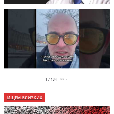
>>
»
1
/
134
ИЩЕМ БЛИЗКИХ