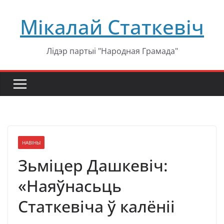
Перейти
Мікалай Статкевіч
к
содержимому
Лідэр партыі "Народная Грамада"
НАВІНЫ
Зьміцер Дашкевіч:
«Наяўнасьць
Статкевіча ў калёніі