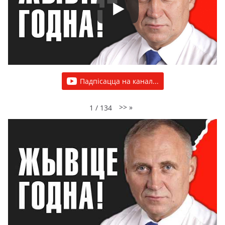
Падпісацца на канал...
>>
»
1
/
134