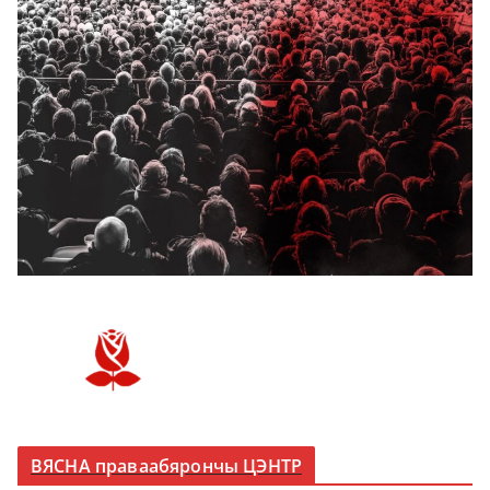
ВЯСНА праваабярончы ЦЭНТР