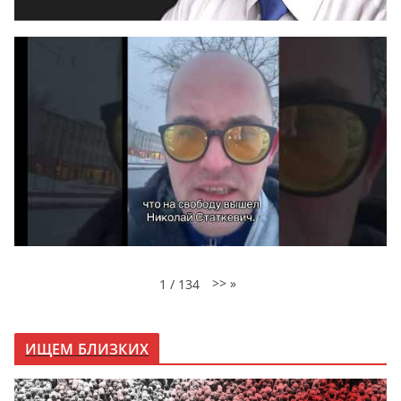
>>
»
1
/
134
ИЩЕМ БЛИЗКИХ