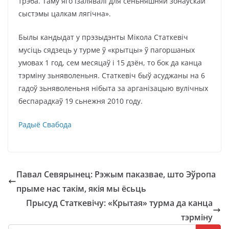
трэба. Таму яго ізалявалі для сёньняшняй зонаўскай
сыстэмы цалкам лягічна».
Былы кандыдат у прэзыдэнты Мікола Статкевіч
мусіць сядзець у турме ў «крытцы» ў пагоршаных
умовах 1 год, cем месяцаў і 15 дзён, то бок да канца
тэрміну зьняволеньня. Статкевіч быў асуджаны на 6
гадоў зьняволеньня нібыта за арганізацыю вулічных
беспарадкаў 19 сьнежня 2010 году.
Радыё Свабода
Павал Севярынец: Рэжым паказвае, што Эўропа
прыме нас такім, якія мы ёсьць
Прысуд Статкевічу: «Крытая» турма да канца
тэрміну