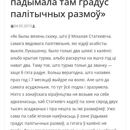
падымала там градус
палітычных размоў»
04.05.2015
«Як былы вязень скажу, што ў Мікалая Статкевіча,
самага вядомага палітвязьня, які кідаў асабісты
выклік Лукашэнку, было толькі два шляхі з калёніі:
альбо крытая турма, альбо раскрутка на яшчэ год ці
нават два. Таму тое, што турма толькі да званку —
хаця б гэта радуе. Больш верагодна, што чалавек
праз год і 7 месяцаў выйдзе на волю. Але што да
самога асуджэньня, то тут ўсё подла і зразумела.
Ніхто з зонаўскага кіраўніцтва ня возьме на сябе
адказнасьць, каб Статкевіч хадзіў па зоне сярод двух
тысяч асаджаных і пра нешта зь імі размаўляў. Ужо
сама па сабе ягоная наяўнасьць ў зоне ўздымае
градус палітычных размоў, а гэтага ў калёніі ня