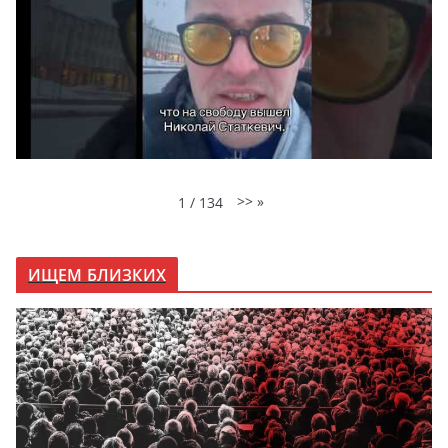
>>
»
1
/
134
ИЩЕМ БЛИЗКИХ