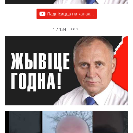
Падпісацца на канал...
>>
»
1
/
134