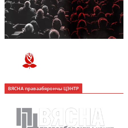
ВЯСНА праваабярончы ЦЭНТР