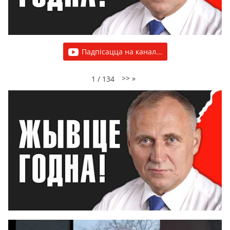
Падпісацца на канал...
>>
»
1
/
134