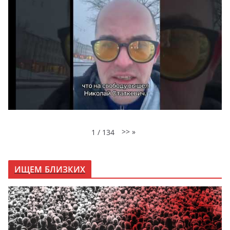
>>
»
1
/
134
ИЩЕМ БЛИЗКИХ