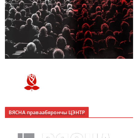
ВЯСНА праваабярончы ЦЭНТР