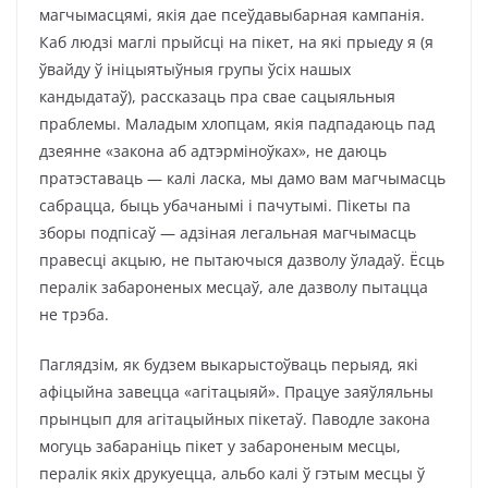
магчымасцямі, якія дае псеўдавыбарная кампанія.
Каб людзі маглі прыйсці на пікет, на які прыеду я (я
ўвайду ў ініцыятыўныя групы ўсіх нашых
кандыдатаў), рассказаць пра свае сацыяльныя
праблемы. Маладым хлопцам, якія падпадаюць пад
дзеянне «закона аб адтэрміноўках», не даюць
пратэставаць — калі ласка, мы дамо вам магчымасць
сабрацца, быць убачанымі і пачутымі. Пікеты па
зборы подпісаў — адзіная легальная магчымасць
правесці акцыю, не пытаючыся дазволу ўладаў. Ёсць
пералік забароненых месцаў, але дазволу пытацца
не трэба.
Паглядзім, як будзем выкарыстоўваць перыяд, які
афіцыйна завецца «агітацыяй». Працуе заяўляльны
прынцып для агітацыйных пікетаў. Паводле закона
могуць забараніць пікет у забароненым месцы,
пералік якіх друкуецца, альбо калі ў гэтым месцы ў