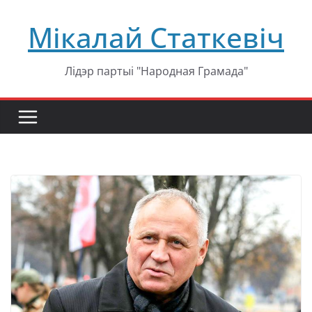
Перейти
Мікалай Статкевіч
к
содержимому
Лідэр партыі "Народная Грамада"