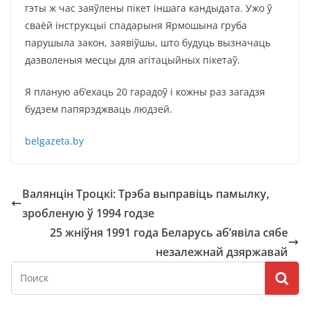
гэты ж час заяўлены пікет іншага кандыдата. Ужо ў
сваёй інструкцыі спадарыня Ярмошына груба
парушыла закон, заявіўшы, што будуць вызначаць
дазволеныя месцы для агітацыйных пікетаў.
Я планую аб’ехаць 20 гарадоў і кожны раз загадзя
будзем папярэджваць людзей.
belgazeta.by
Валянцін Троцкі: Трэба выправіць памылку,
зробленую ў 1994 годзе
25 жніўня 1991 года Беларусь аб’явіла сябе
незалежнай дзяржавай