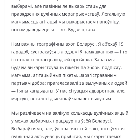
выбарамі, але павінны яе выкарыстаць для
правядзення вулічных мерапрыемстваў. Легальную
магчымасць агітацыі мы выкарыстаем напоўніцу,
потым даведаецеся — як. Будзе цікава.
Нам важны геаграфічны ахоп Беларусі. Я аб’ехаў 15
гарадоў, сустракаўся з людзьмі ў памяшканнях — і то
істотная колькасць людзей прыйшла. Зараз мы
будзем выкарыстоўваць пікеты па зборы подпісаў,
магчыма, агітацыйныя пікеты. Зарэгістраваным
партыям добра: прагаласавалі за вылучаных людзей
— і яны кандыдаты. У нас сітуацыя адваротная, але,
мяркую, некалькі дзясяткаў чалавек вылучым.
Мы разлічваем на вялікую колькасць вулічных акцый
у межах выбарчых працэдур па ўсёй Беларусі.
Выбараў няма, але, ўлічваючы той факт, што ўсякая
публічная актыўнасць прыбітая, мы скарыстаемся