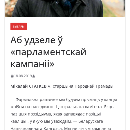
ВЫБАРЫ
Аб удзеле ў
«парламентскай
кампаніі»
18.08.2019
Мікалай СТАТКЕВІЧ
, старшыня Народнай Грамады:
— Фармальна рашэнне мы будзем прымаць у канцы
жніўня на паседжанні Цэнтральнага камітэта. Ёсць
пазіцыя прэзідыума, якая адпавядае пазіцыі
кааліцыі, у якую мы ўваходзім, — Беларускага
Нацыянальнага Кангрэса. Мы не лічым кампанію