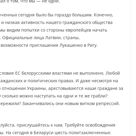
л о том, что мы — не одни.
юченных сегодня было бы гораздо большим. Конечно,
х и низкая активность нашего гражданского общества
 мы видим попытки со стороны европейцев начать
. Официальные лица Латвии, страны,
 возможности приглашения Лукашенко в Ригу.
условие ЕС белорусскими властями не выполнено. Любой
гражданских и политических правах. И даже несмотря на
в отношении Украины, арестовываются наши граждане за
 сколько можно наступать на одни и те же грабли?
пережили? Заканчивались они новым витком репрессий.
луйста, прислушайтесь к нам. Требуйте освобождения
ды. На сегодня в Беларуси шесть политзаключенных: