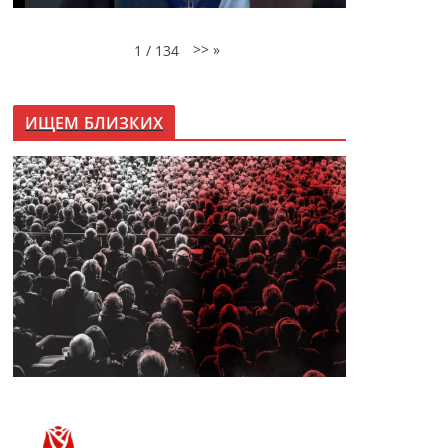
>>
»
1
/
134
ИЩЕМ БЛИЗКИХ