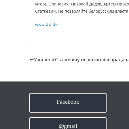
Игорь Олиневич, Николай Дедок, Артем Проко
Статкевич. Не позволяйте белорусским властя
www.dw.de
У калёніі Статкевічу не дазволілі працав
Facebook
@gmail