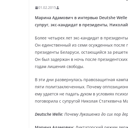
01.02.2015
Марина Адамович в интервью Deutshe Welle 
супруг, экс-кандидат в президенты, Николай
Более четырех лет экс-кандидат в президент
Он единственный из семи осужденных после п
президенты Беларуси, остающийся за решетк
Он был задержан в ночь после президентских 
годам лишения свободы.
В эти дни развернулась правозащитная кампа
пяти политзаключенных. Почему оппозиционно
ему удается не падать духом в условиях псих
поговорила с супругой Николая Статкевича М
Deutsche Welle
:
Почему Лукашенко до сих пор де
Марина Адамович:
Диктаторский режим держи