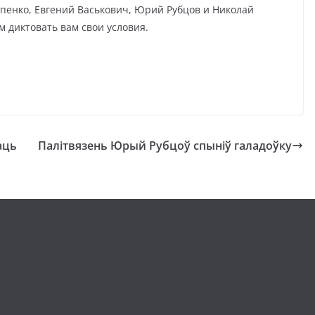
пенко, Евгений Васькович, Юрий Рубцов и Николай
м диктовать вам свои условия.
аць
Палітвязень Юрый Рубцоў спыніў галадоўку