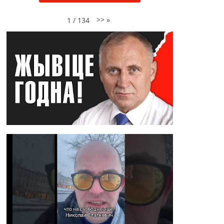
>>
»
1
/
134