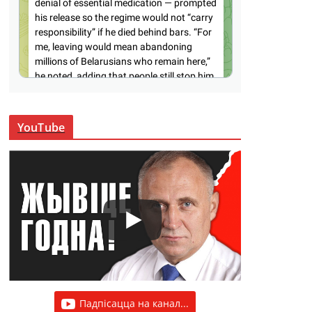
YouTube
Падпісацца на канал...