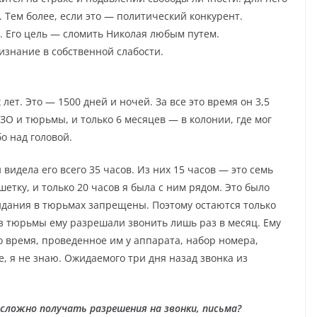
 Тем более, если это — политический конкурент.
. Его цель — сломить Николая любым путем.
знание в собственной слабости.
ет. Это — 1500 дней и ночей. За все это время он 3,5
ЗО и тюрьмы, и только 6 месяцев — в колонии, где мог
бо над головой.
й видела его всего 35 часов. Из них 15 часов — это семь
етку, и только 20 часов я была с ним рядом. Это было
идания в тюрьмах запрещены. Поэтому остаются только
з тюрьмы ему разрешали звонить лишь раз в месяц. Ему
о время, проведенное им у аппарата, набор номера,
е, я не знаю. Ожидаемого три дня назад звонка из
сложно получать разрешения на звонки, письма
?