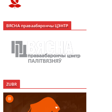
ВЯСНА праваабярончы ЦЭНТР
ZUBR