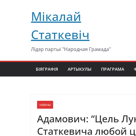
Перейти
Мікалай
к
содержимому
Статкевіч
Лідэр партыі "Народная Грамада"
БІЯГРАФІЯ
АРТЫКУЛЫ
ПРАГРАМА
НАВІНЫ
Адамович: “Цель Л
Статкевича любой ц