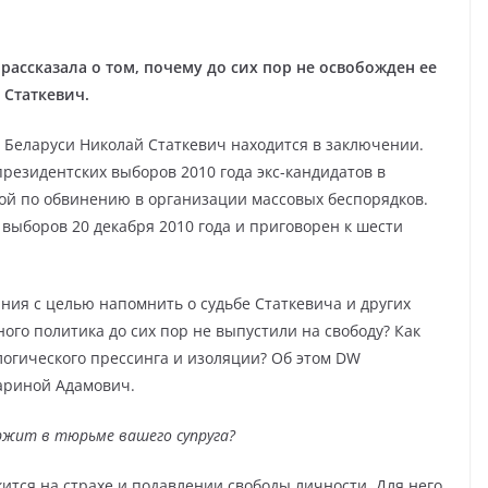
рассказала о том, почему до сих пор не освобожден ее
 Статкевич.
ы Беларуси Николай Статкевич находится в заключении.
резидентских выборов 2010 года экс-кандидатов в
ой по обвинению в организации массовых беспорядков.
выборов 20 декабря 2010 года и приговорен к шести
ния с целью напомнить о судьбе Статкевича и других
го политика до сих пор не выпустили на свободу? Как
ологического прессинга и изоляции? Об этом DW
ариной Адамович.
ржит в тюрьме вашего супруга?
тся на страхе и подавлении свободы личности. Для него