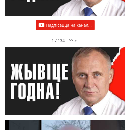
Падпісацца на канал...
>>
»
1
/
134