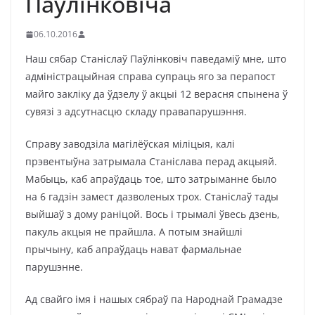
Паўлінковіча
06.10.2016
Наш сябар Станіслаў Паўлінковіч паведаміў мне, што
адміністрацыйная справа супраць яго за перапост
майго закліку да ўдзелу ў акцыі 12 верасня спынена ў
сувязі з адсутнасцю складу правапарушэння.
Справу заводзіла магілёўская міліцыя, калі
прэвентыўна затрымала Станіслава перад акцыяй.
Мабыць, каб апраўдаць тое, што затрыманне было
на 6 гадзін замест дазволеных трох. Станіслаў тады
выйшаў з дому раніцой. Вось і трымалі ўвесь дзень,
пакуль акцыя не прайшла. А потым знайшлі
прычыну, каб апраўдаць нават фармальнае
парушэнне.
Ад свайго імя і нашых сябраў па Народнай Грамадзе