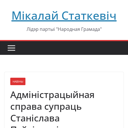
Перейти
Мікалай Статкевіч
к
содержимому
Лідэр партыі "Народная Грамада"
НАВІНЫ
Адміністрацыйная
справа супраць
Станіслава