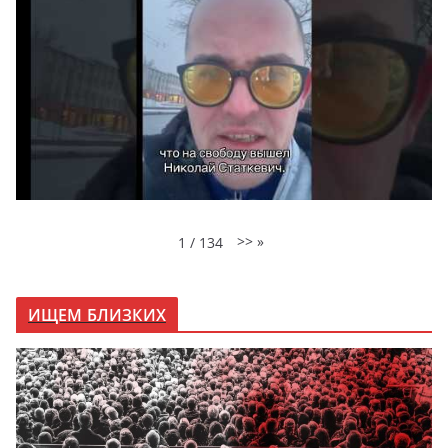
>>
»
1
/
134
ИЩЕМ БЛИЗКИХ