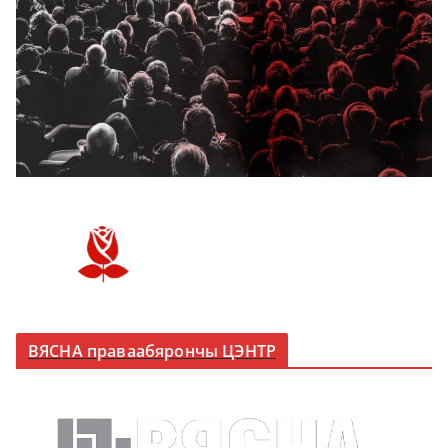
ВЯСНА праваабярончы ЦЭНТР