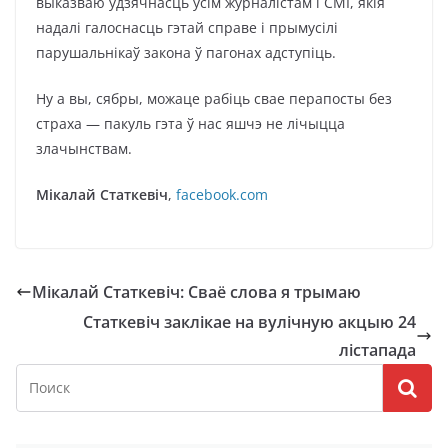
выказваю ўдзячнасць усім журналістам і СМІ, якія
надалі галоснасць гэтай справе і прымусілі
парушальнікаў закона ў пагонах адступіць.
Ну а вы, сябры, можаце рабіць свае перапосты без
страха — пакуль гэта ў нас яшчэ не лічыцца
злачынствам.
Мікалай Статкевіч
,
facebook.com
Мікалай Статкевіч: Сваё слова я трымаю
Статкевіч заклікае на вулічную акцыю 24
лістапада