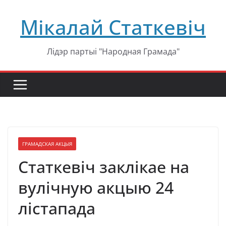
Перейти
Мікалай Статкевіч
к
содержимому
Лідэр партыі "Народная Грамада"
ГРАМАДСКАЯ АКЦЫЯ
Статкевіч заклікае на
вулічную акцыю 24
лістапада