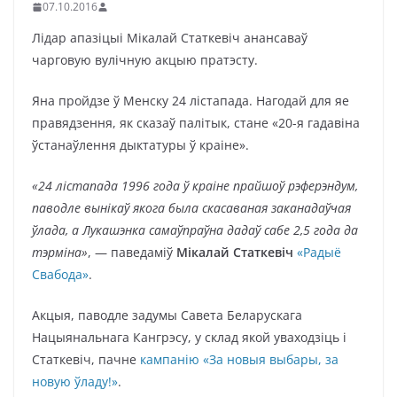
07.10.2016
Лідар апазіцыі Мікалай Статкевіч анансаваў
чарговую вулічную акцыю пратэсту.
Яна пройдзе ў Менску 24 лістапада. Нагодай для яе
правядзення, як сказаў палітык, стане «20-я гадавіна
ўстанаўлення дыктатуры ў краіне».
«24 лістапада 1996 года ў краіне прайшоў рэферэндум,
паводле вынікаў якога была скасаваная заканадаўчая
ўлада, а Лукашэнка самаўпраўна дадаў сабе 2,5 года да
тэрміна»
, — паведаміў
Мікалай Статкевіч
«Радыё
Свабода»
.
Акцыя, паводле задумы Савета Беларускага
Нацыянальнага Кангрэсу, у склад якой уваходзіць і
Статкевіч, пачне
кампанію «За новыя выбары, за
новую ўладу!»
.