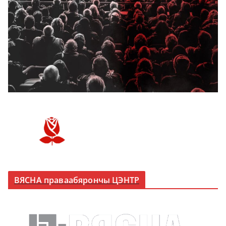
ВЯСНА праваабярончы ЦЭНТР