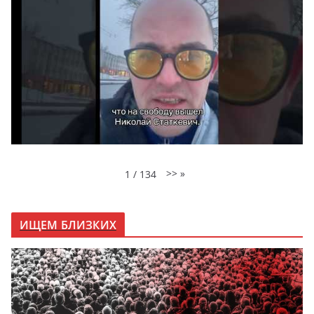
>>
»
1
/
134
ИЩЕМ БЛИЗКИХ