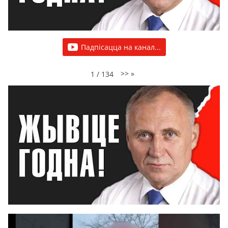
Падпісацца на канал...
>>
»
1
/
134