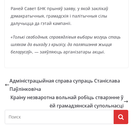
Раней Савет БНК прыняў заяву, у якой заклікаў
дэмакратычныя, грамадскія і палітычныя сілы
далучыцца да гэтай кампаніі.
«Толькі свабодныя, справядлівыя выбары могуць стаць
шляхам да выхаду з крызісу, да паляпшэння жыцця
беларусаў»
, — заяўляюць арганізатары акцыі.
Адміністрацыйная справа супраць Станіслава
Паўлінковіча
Краіну незваротна вольнай робіць стварэнне ў
ёй грамадзянскай супольнасці