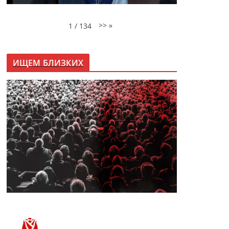
>>
»
1
/
134
ИЩЕМ БЛИЗКИХ