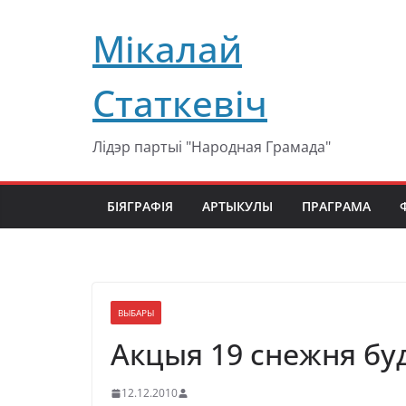
Перейти
Мікалай
к
содержимому
Статкевіч
Лідэр партыі "Народная Грамада"
БІЯГРАФІЯ
АРТЫКУЛЫ
ПРАГРАМА
ВЫБАРЫ
Акцыя 19 снежня бу
12.12.2010