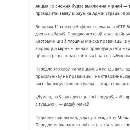
Акцыя 19 снежня будзе выключна мірнай — 
прэзідэнты заяву кіраўніка Адміністрацыі пр
Вечарам 11 снежня ў эфіры тэлеканала «РТР-
дзень выбараў. Паводле яго слоў, апазіцыйны
Кастрычніцкай плошчы Мінска правакацыі з 
збіраюцца мірным чынам праводзіць гэта мер
цёплыя рэчы, піратэхнічныя і нават выбуховы
Паводле яго слоў, «апазіцыйныя кандыдаты а
прыхільнікаў на правакацыі, на стварэнне „ка
вось, бачыце, якая яна ўлада — жорсткая, як 
«Думаю, ва ўлады досыць сіл і сродкаў, каб а
сітуацыю», — дадаў Макей.
Падобныя заявы кандыдат у прэзідэнты
Мікал
Паводле меркавання палітыка, такія заявы св