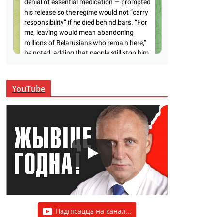
YouTube
Падпісацца на канал...