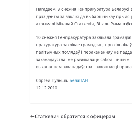
Нагадаем, 9 снежня Генпракуратура Беларус
прэзідэнты за заклікі да выбаршчыкаў прыйс
атрымалі Мікалай Статкевіч, Віталь Рымашэўск
10 снежня Генпракуратура заклікала грамадзя
пракуратура заклікае грамадзян, прыхільніка
палітычных поглядаў і перакананняў не падд
заканадаўства, не рызыкаваць сабой і іншымі 
выкананнем заканадаўства і законнасці права
Сяргей Пульша,
БелаПАН
12.12.2010
Статкевич обратится к офицерам