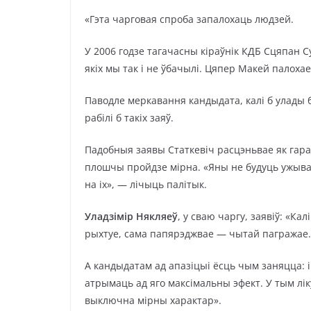
«Гэта чарговая спроба запалохаць людзей.
У 2006 годзе тагачасны кіраўнік КДБ Сцяпан С
якіх мы так і не ўбачылі. Цяпер Макей палохае
Паводле меркавання кандыдата, калі б улады 
рабілі б такіх заяў.
Падобныя заявы Статкевіч расцэньвае як гар
плошчы пройдзе мірна. «Яны не будуць ужывац
на іх», — лічыць палітык.
Уладзімір Някляеў
, у сваю чаргу, заявіў: «Ка
рыхтуе, сама папярэджвае — чытай пагражае.
А кандыдатам ад апазіцыі ёсць чым заняцца: і
атрымаць ад яго максімальны эфект. У тым лік
выключна мірны характар».