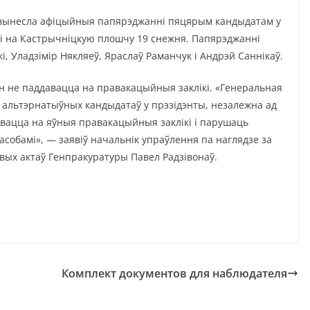
і вынесла афіцыйныя папярэджанні пяцярым кандыдатам у
ці на Кастрычніцкую плошчу 19 снежня. Папярэджанні
і, Уладзімір Някляеў, Яраслаў Раманчук і Андрэй Саннікаў.
н не паддавацца на правакацыйныя заклікі. «Генеральная
ў альтэрнатыўных кандыдатаў у прэзідэнты, незалежна ад
авацца на яўныя правакацыйныя заклікі і парушаць
асобамі», — заявіў начальнік упраўлення па наглядзе за
вых актаў Генпракуратуры Павел Радзівонаў.
Комплект документов для наблюдателя