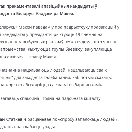
так пракаментавалі апазіцыйныя кандыдаты ў
эзідэнта Беларусі Уладзіміра Макея.
Беларусь» Макей паведаміў пра падрыхтоўку правакацый у
я кандыдаты ў прэзідэнты рыхтуюць 19 снежня на
ужываннем выбуховых рэчываў. «Ужо вядома, што яны не
апрыемства. Рыхтуюцца групы баевікоў, закупляюцца
я рэчывы», — заявіў Макей.
дназначна нацэльваюць людзей, нацэльваюць сваіх
рцінкі“ для заходняга тэлебачання, каб потым сказаць:
яна жорстка абыходзіцца са сваімі выбаршчыкамі».
дрэагаваць спакойна і годна на падобнага кшталту
ай Статкевіч
расцэньвае як «спробу запалохаць людзей».
едчаць пра слабасць улады.