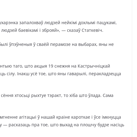
ухарэнка запалохваў людзей нейкімі дохлымі пацукамі,
 людзей баевікамі і зброяй», — сказаў Статкевіч.
былі ўпэўненыя ў сваёй перамозе на выбарах, яны не
антыю таго, што акцыя 19 снежня на Кастрычніцкай
ь сілу. Інакш усё тое, што яны гаварылі, перакладзецца
лі сёння хтосьці рыхтуе тэракт, то хіба што ўлада. Сама
мгненне агітацыі ў нашай краіне кароткае і ўсе імкнуцца
у — расказаць пра тое, што выхад на плошчу будзе насіць