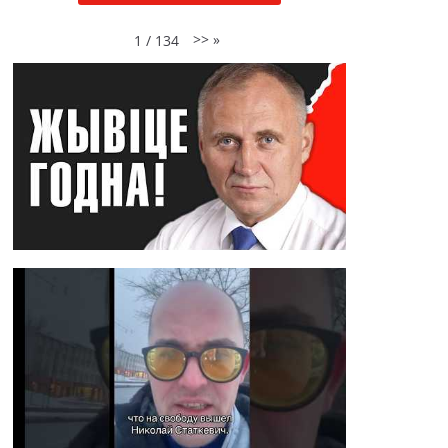
>>
»
1
/
134