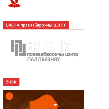
ВЯСНА праваабярончы ЦЭНТР
ZUBR