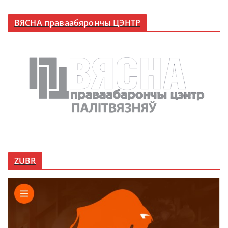
ВЯСНА праваабярончы ЦЭНТР
ZUBR