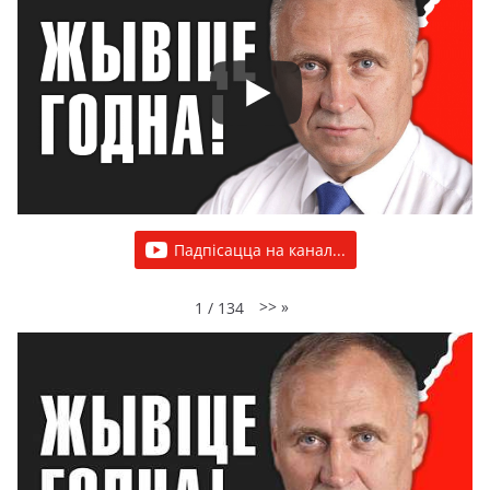
Падпісацца на канал...
>>
»
1
/
134