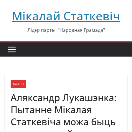
Перейти
Мікалай Статкевіч
к
содержимому
Лідэр партыі "Народная Грамада"
НАВІНЫ
Аляксандр Лукашэнка:
Пытанне Мікалая
Статкевіча можа быць