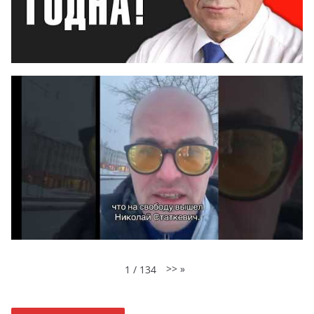
>>
»
1
/
134