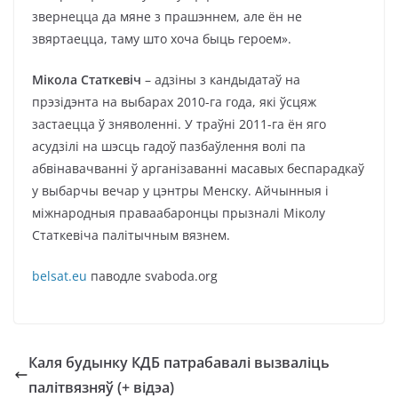
звернецца да мяне з прашэннем, але ён не
звяртаецца, таму што хоча быць героем».
Мікола Статкевіч
– адзіны з кандыдатаў на
прэзідэнта на выбарах 2010-га года, які ўсцяж
застаецца ў зняволенні. У траўні 2011-га ён яго
асудзілі на шэсць гадоў пазбаўлення волі па
абвінавачванні ў арганізаванні масавых беспарадкаў
у выбарчы вечар у цэнтры Менску. Айчынныя і
міжнародныя праваабаронцы прызналі Міколу
Статкевіча палітычным вязнем.
belsat.eu
паводле svaboda.org
Каля будынку КДБ патрабавалі вызваліць
палітвязняў (+ відэа)