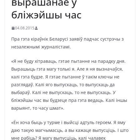
вырашанае ў
бліжэйшы час
04.08.2015
Пра гэта кіраўнік Беларусі заявіў падчас сустрэчы з
незалежнымі журналістамі.
«Я не буду хітраваць, гэтае пытанне на парадку дня.
Вырашыць гэта магу толькі я. Але я ня вызначаўся,
калі гэта будзе. Я гэтае пытанне ў такім ключы не
разглядаў. Калі яго выпускаць, то выпускаць да
выбараў. Калі не выпускаць, то не выпускаць. У
бліжэйшы час вы будзеце пра гэта ведаць. Калі іншы
варыянт, то часу шмат».
«Ён хоча быць у турме і выйсці адтуль героем. Я яму
даю такую магчымасць, а вы кажаце выпусціць. І што
мне рабіць? Я магу выпусціць, калі чалавек