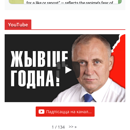
YouTube
Падпісацца на канал...
>>
»
1
/
134