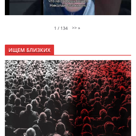
>>
»
1
/
134
ИЩЕМ БЛИЗКИХ