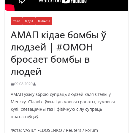
2020
ВІДЭА
ВЫБАРЫ
АМАП кідае бомбы ў
людзей | #ОМОН
бросает бомбы в
людей
09.08.2020
АМАП ужыў зброю супраць людзей каля Стэлы ў
Менску. Сілавікі ўжылі дымавыя гранаты, гумовыя
кулі, слезацечны газ і фізічную сілу супраць
пратэстоўцаў.
Фота: VASILY FEDOSENKO / Reuters / Forum