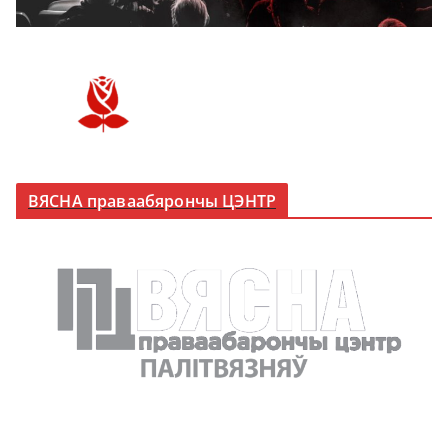
ВЯСНА праваабярончы ЦЭНТР