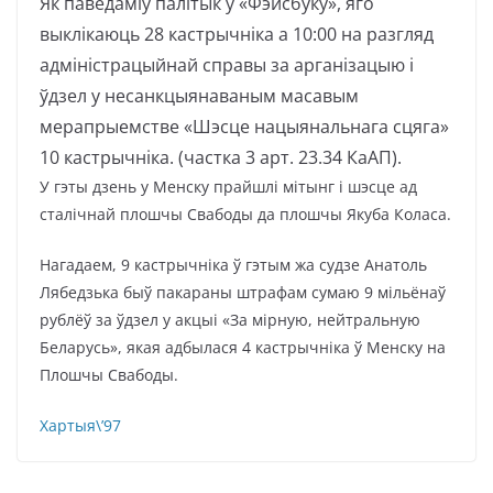
Як
паведаміў
палітык у «Фэйсбуку», яго
выклікаюць 28 кастрычніка а 10:00 на разгляд
адміністрацыйнай справы за арганізацыю і
ўдзел у несанкцыянаваным масавым
мерапрыемстве
«Шэсце нацыянальнага сцяга»
10 кастрычніка
. (частка 3 арт. 23.34 КаАП).
У гэты дзень у Менску прайшлі мітынг і шэсце ад
сталічнай плошчы Свабоды да плошчы Якуба Коласа.
Нагадаем, 9 кастрычніка ў гэтым жа судзе Анатоль
Лябедзька быў пакараны штрафам сумаю 9 мільёнаў
рублёў за ўдзел у акцыі «За мірную, нейтральную
Беларусь», якая адбылася 4 кастрычніка ў Менску на
Плошчы Свабоды.
Хартыя\’97