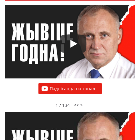
Падпісацца на канал...
>>
»
1
/
134