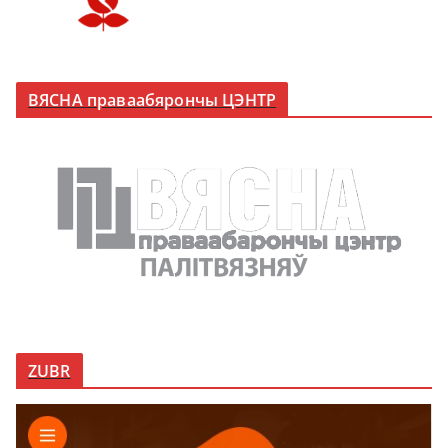
ВЯСНА праваабярончы ЦЭНТР
ZUBR