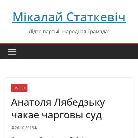
Перейти
Мікалай Статкевіч
к
содержимому
Лідэр партыі "Народная Грамада"
НАВІНЫ
Анатоля Лябедзьку
чакае чарговы суд
26.10.2015