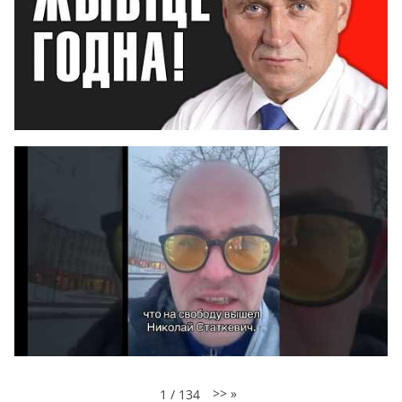
>>
»
1
/
134