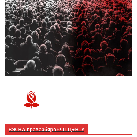
ВЯСНА праваабярончы ЦЭНТР