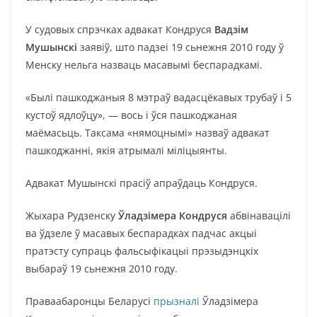
У судовых спрэчках адвакат Кондруся
Вадзім
Мушынскі
заявіў, што падзеі 19 сьнежня 2010 году ў
Менску нельга назваць масавымі беспарадкамі.
«Былі пашкоджаныя 8 мэтраў вадасцёкавых трубаў і 5
кустоў ядлоўцу», — вось і ўся пашкоджаная
маёмасьць. Таксама «нямоцнымі» назваў адвакат
пашкоджанні, якія атрымалі міліцыянты.
Адвакат Мушынскі прасіў апраўдаць Кондруся.
Жыхара Рудзенску
Ўладзімера Кондруся
абвінавацілі
ва ўдзеле ў масавых беспарадках падчас акцыі
пратэсту супраць фальсыфікацыі прэзыдэнцкіх
выбараў 19 сьнежня 2010 году.
Праваабаронцы Беларусі
прызналі
Ўладзімера