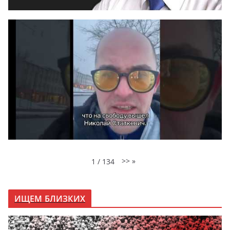
>>
»
1
/
134
ИЩЕМ БЛИЗКИХ