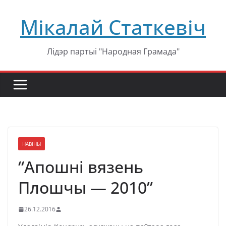
Перейти
Мікалай Статкевіч
к
содержимому
Лідэр партыі "Народная Грамада"
НАВІНЫ
“Апошні вязень
Плошчы — 2010”
26.12.2016