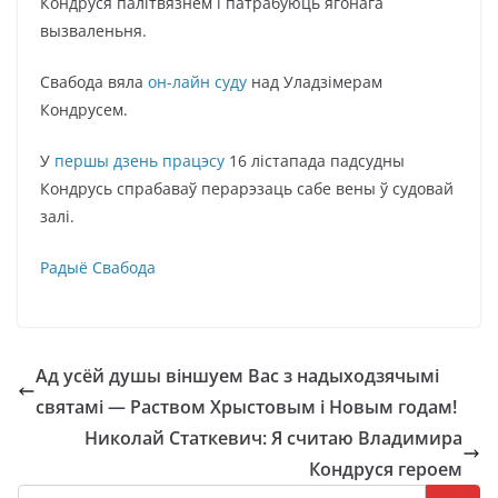
Кондруся палітвязнем і патрабуюць ягонага
вызваленьня.
Свабода вяла
он-лайн суду
над Уладзімерам
Кондрусем.
У
першы дзень працэсу
16 лістапада падсудны
Кондрусь спрабаваў перарэзаць сабе вены ў судовай
залі.
Радыё Свабода
Ад усёй душы віншуем Вас з надыходзячымі
святамі — Раством Хрыстовым і Новым годам!
Николай Статкевич: Я считаю Владимира
Кондруся героем