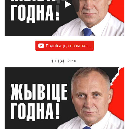
Падпісацца на канал...
>>
»
1
/
134