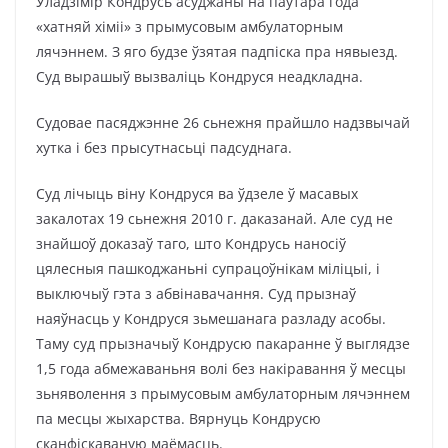
Уладзімір Кондрусь асуджаны на паўтара года
«хатняй хіміі» з прымусовым амбулаторным
лячэннем. З яго будзе ўзятая падпіска пра нявыезд.
Суд вырашыў вызваліць Кондруся неадкладна.
Судовае пасяджэнне 26 сьнежня прайшло надзвычай
хутка і без прысутнасьці падсуднага.
Суд лічыць віну Кондруся ва ўдзеле ў масавых
закалотах 19 сьнежня 2010 г. даказанай. Але суд не
знайшоў доказаў таго, што Кондрусь наносіў
цялесныя пашкоджаньні супрацоўнікам міліцыі, і
выключыў гэта з абвінавачання. Суд прызнаў
наяўнасць у Кондруся зьмешанага разладу асобы.
Таму суд прызначыў Кондрусю пакаранне ў выглядзе
1,5 года абмежаваньня волі без накіравання ў месцы
зьняволення з прымусовым амбулаторным лячэннем
па месцы жыхарства. Вярнуць Кондрусю
сканфіскаваную маёмасць.