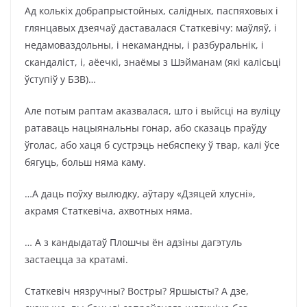
Ад колькіх добрапрыстойных, салідных, паспяховых і
глянцавых дзеячаў даставалася Статкевічу: маўляў, і
недамоваздольны, і некамандны, і разбуральнік, і
скандаліст, і, аёечкі, знаёмы з Шэйманам (які калісьці
ўступіў у БЗВ)…
Але потым раптам аказвалася, што і выйсці на вуліцу
ратаваць нацыянальны гонар, або сказаць праўду
ўголас, або хаця б сустрэць небяспеку ў твар, калі ўсе
бягуць, больш няма каму.
…А даць поўху вылюдку, аўтару «Дзяцей хлусні»,
акрамя Статкевіча, ахвотных няма.
… А з кандыдатаў Плошчы ён адзіны дагэтуль
застаецца за кратамі.
Статкевіч нязручны? Востры? Яршысты? А дзе,