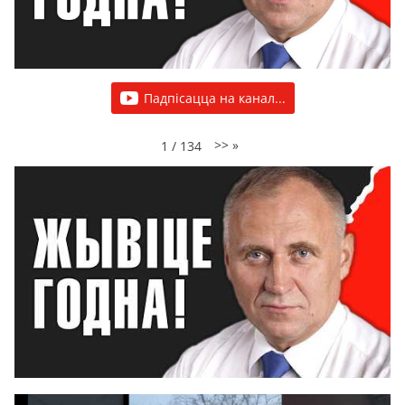
Падпісацца на канал...
>>
»
1
/
134