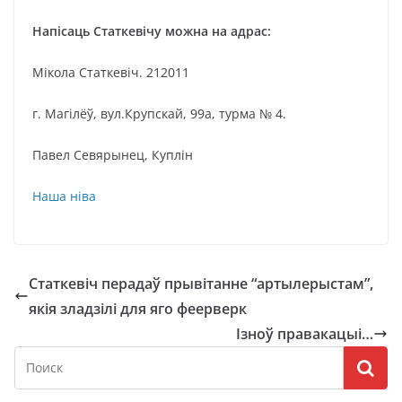
Напісаць Статкевічу можна на адрас:
Мікола Статкевіч. 212011
г. Магілёў, вул.Крупскай, 99а, турма № 4.
Павел Севярынец, Куплін
Наша ніва
Статкевіч перадаў прывітанне “артылерыстам”,
якія зладзілі для яго феерверк
Ізноў правакацыі…