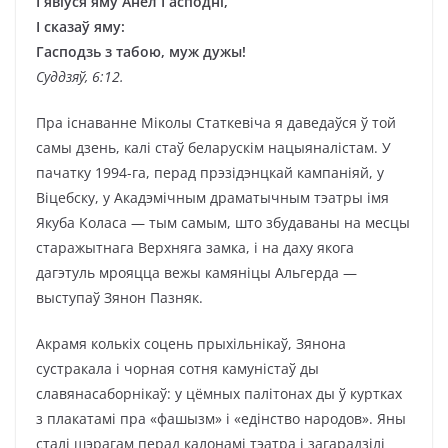
І явіўся яму Анёл Гасподні,
І сказаў яму:
Гасподзь з табою, муж дужы!
Суддзяў, 6:12.
Пра існаванне Міколы Статкевіча я даведаўся ў той
самы дзень, калі стаў беларускім нацыяналістам. У
пачатку 1994-га, перад прэзідэнцкай кампаніяй, у
Віцебску, у Акадэмічным драматычным тэатры імя
Якуба Коласа — тым самым, што збудаваны на месцы
старажытнага Верхняга замка, і на даху якога
дагэтуль мрояцца вежы камяніцы Альгерда —
выступаў Зянон Пазняк.
Акрамя колькіх соцень прыхільнікаў, Зянона
сустракала і чорная сотня камуністаў ды
славянасаборнікаў: у цёмных палітонах ды ў куртках
з плакатамі пра «фашызм» і «едінство народов». Яны
сталі шэрагам перад калонамі тэатра і загарадзілі