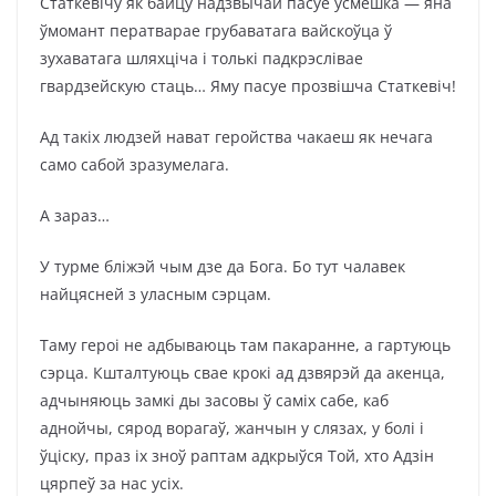
Статкевічу як байцу надзвычай пасуе ўсмешка — яна
ўмомант ператварае грубаватага вайскоўца ў
зухаватага шляхціча і толькі падкрэслівае
гвардзейскую стаць… Яму пасуе прозвішча Статкевіч!
Ад такіх людзей нават геройства чакаеш як нечага
само сабой зразумелага.
А зараз…
У турме бліжэй чым дзе да Бога. Бо тут чалавек
найцясней з уласным сэрцам.
Таму героі не адбываюць там пакаранне, а гартуюць
сэрца. Кшталтуюць свае крокі ад дзвярэй да акенца,
адчыняюць замкі ды засовы ў саміх сабе, каб
аднойчы, сярод ворагаў, жанчын у слязах, у болі і
ўціску, праз іх зноў раптам адкрыўся Той, хто Адзін
цярпеў за нас усіх.