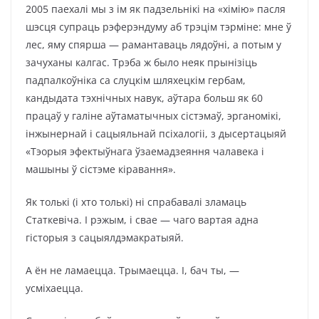
2005 паехалі мы з ім як падзельнікі на «хімію» пасля
шэсця супраць рэферэндуму аб трэцім тэрміне: мне ў
лес, яму спярша — рамантаваць лядоўні, а потым у
зачуханы калгас. Трэба ж было неяк прынізіць
падпалкоўніка са слуцкім шляхецкім гербам,
кандыдата тэхнічных навук, аўтара больш як 60
працаў у галіне аўтаматычных сістэмаў, эрганомікі,
інжынернай і сацыяльнай псіхалогіі, з дысертацыяй
«Тэорыя эфектыўнага ўзаемадзеяння чалавека і
машыны ў сістэме кіравання».
Як толькі (і хто толькі) ні спрабавалі зламаць
Статкевіча. І рэжым, і свае — чаго вартая адна
гісторыя з сацыял­дэмакратыяй.
А ён не ламаецца. Трымаецца. І, бач ты, —
усміхаецца.