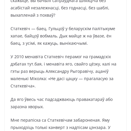
скажыце, вы бачылі сапраўднага шляхціча без
асабістай незалежнасці, без годнасці, без шаблі,
выхапленай з похваў?
Статкевіч — баец. Гульцоў у беларускім палітыкуме
хапае, байцоў вобмаль. Дык майце ж на ўвазе, ён
баец, з усімі, як кажуць, вынікаючымі.
У 2010 менавіта Статкевіч перамог на грамадскіх
дэбатах тут.бая, і менавіта яго, свайго цёзку, калі на
гэты раз верыць Аляксандру Рыгоравічу, ацаніў
маленькі Міколка: «Не дасі цацку — прагаласую за
Статкевіча».
Да яго ўвесь час падсаджваюць правакатараў або
заразна хворых.
Мне перапіска са Статкевічам забароненая. Яму
прыходзіць толькі канверт з надпісам цэнзара. У