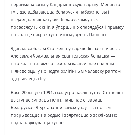
перайменаваны ў Кацярынінскую царкву. Менавіта
тут, дзе адбываюцца беларускія набажэнствы і
выдаецца львіная доля беларускамоўных
праваслаўных кніг, я ўпершыню спавядаўся і прымаў
прычасце і якраз тут пачынаў дзень Плошчы.
Здавалася б, сам Статкевіч у царкве бывае нячаста.
Але самая ўражвальная евангельская ўспышка —
гэта калі на зломе, з трэскам касцей, дзе і вернікі
ніякавеюць, у не надта рэлігійным чалавеку раптам
адкрываецца Ісус.
Вось 20 жніўня 1991, назаўтра пасля путчу, Статкевіч
выступае супраць ГКЧП, пачынае ствараць
Беларускае Згуртаванне вайскоўцаў — а потым
прарываецца на радыё і звяртаецца з заклікам не
падпарадкоўвацца хунце.