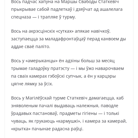
Вось падчас хапуна на Маршы Свабоды Статкевіч
прыкрывае сабой падлеткаў і дзяўчат ад ашалелага
спецназа — і трапляе ў турму.
Вось на акрэсцінскіх «сутках» апякае навічкоў,
заступаецца за маладафронтаўцаў перад канвоем ды
аддае сваё паліто.
Вось у «амерыканцы» ён адзіны больш за месяц
трымае галадоўку пратэсту — і мы ўжо наварочваем
па сваіх камерах гэбоўскі супчык, а ён у карцэры
цягне лямку за ўсіх.
Вось у Магілёўскай турме Статкевіч дамагаецца, каб
зняволеным пачалі выдаваць належныя, паводле
ўрадавых пастановаў, прадметы гігіены — і толькі
чуваць, як грукаюць «кармушкі», і камера за камерай,
«крытка» пачынае радасна раўці.