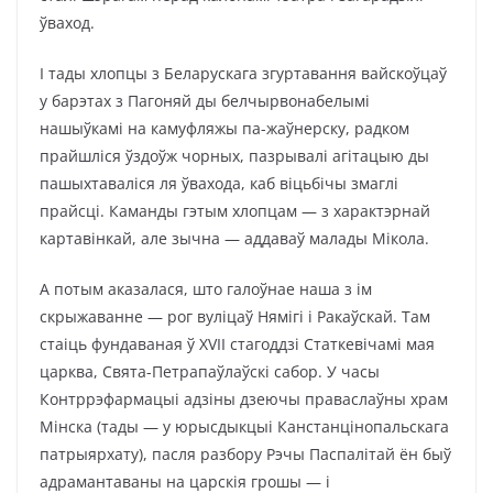
ўваход.
І тады хлопцы з Беларускага згуртавання вайскоўцаў
у барэтах з Пагоняй ды бел­чырвона­белымі
нашыўкамі на камуфляжы па-жаўнерску, радком
прайшліся ўздоўж чорных, пазрывалі агітацыю ды
пашыхтаваліся ля ўвахода, каб віцьбічы змаглі
прайсці. Каманды гэтым хлопцам — з характэрнай
картавінкай, але зычна — аддаваў малады Мікола.
А потым аказалася, што галоўнае наша з ім
скрыжаванне — рог вуліцаў Нямігі і Ракаўскай. Там
стаіць фундаваная ў ХVII стагоддзі Статкевічамі мая
царква, Свята-Петрапаўлаўскі сабор. У часы
Контррэфармацыі адзіны дзеючы праваслаўны храм
Мінска (тады — у юрысдыкцыі Канстанцінопальскага
патрыярхату), пасля разбору Рэчы Паспалітай ён быў
адрамантаваны на царскія грошы — і