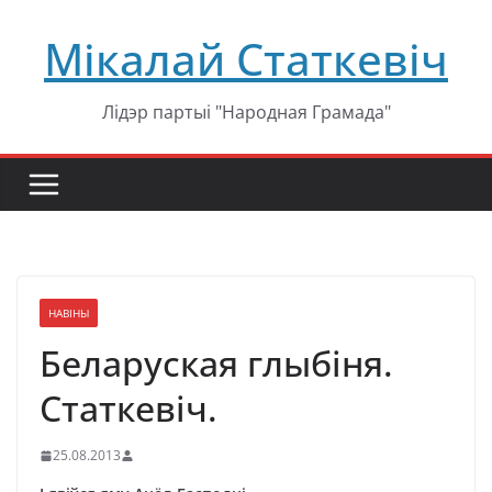
Перейти
Мікалай Статкевіч
к
содержимому
Лідэр партыі "Народная Грамада"
НАВІНЫ
Беларуская глыбіня.
Статкевіч.
25.08.2013