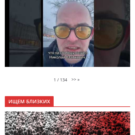
>>
»
1
/
134
ИЩЕМ БЛИЗКИХ