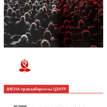
ВЯСНА праваабярончы ЦЭНТР