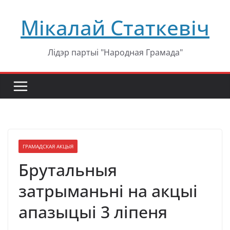
Перейти
Мікалай Статкевіч
к
содержимому
Лідэр партыі "Народная Грамада"
ГРАМАДСКАЯ АКЦЫЯ
Брутальныя
затрыманьні на акцыі
апазыцыі 3 ліпеня