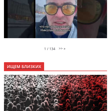
>>
»
1
/
134
ИЩЕМ БЛИЗКИХ