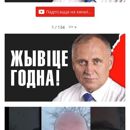
Падпісацца на канал...
>>
»
1
/
134