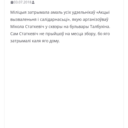
03.07.2018
Міліцыя затрымала амаль усіх удзельнікаў «Акцыі
вызваленьня і салідарнасьці», якую арганізоўваў
Мікола Статкевіч у сквэры на бульвары Талбухіна.
Сам Статкевіч не прыйшоў на месца збору, бо яго
затрымалі каля яго дому.