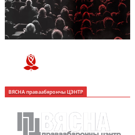
ВЯСНА праваабярончы ЦЭНТР