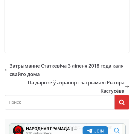
Затрыманне Статкевіча 3 ліпеня 2018 года каля
свайго дома
Па дарозе ў аэрапорт затрымалі Рыгора
Кастусёва