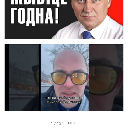
>>
»
1
/
134