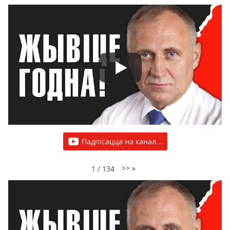
Падпісацца на канал...
>>
»
1
/
134