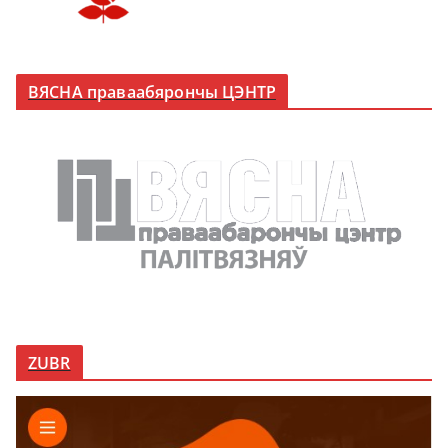
ВЯСНА праваабярончы ЦЭНТР
ZUBR