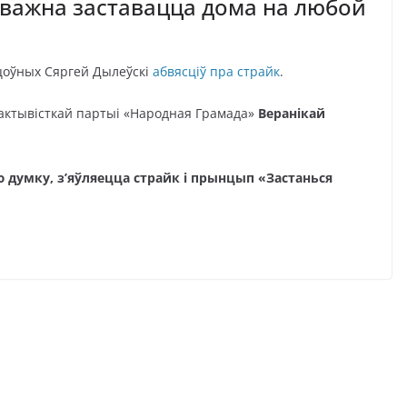
 важна заставацца дома на любой
ацоўных Сяргей Дылеўскі
абвясціў пра страйк
.
 актывісткай партыі «Народная Грамада»
Веранікай
 думку, з’яўляецца страйк і прынцып «Застанься