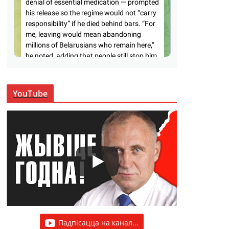
YouTube
Падпісацца на канал...