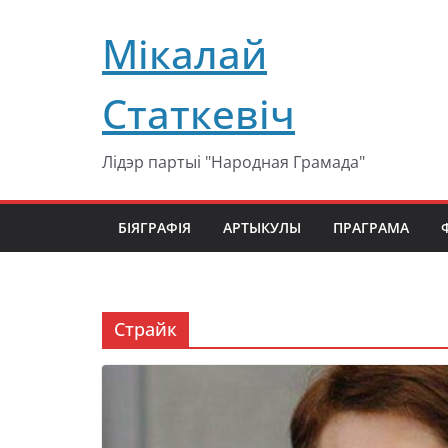
Перейти
Мікалай
к
содержимому
Статкевіч
Лідэр партыі "Народная Грамада"
БІЯГРАФІЯ
АРТЫКУЛЫ
ПРАГРАМА
Страйк