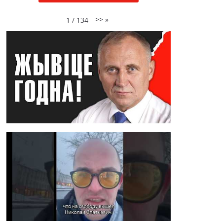
>>
»
1
/
134