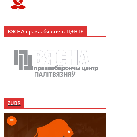
ВЯСНА праваабярончы ЦЭНТР
ZUBR