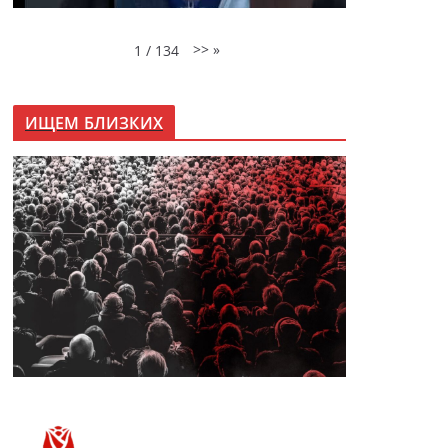
>>
»
1
/
134
ИЩЕМ БЛИЗКИХ