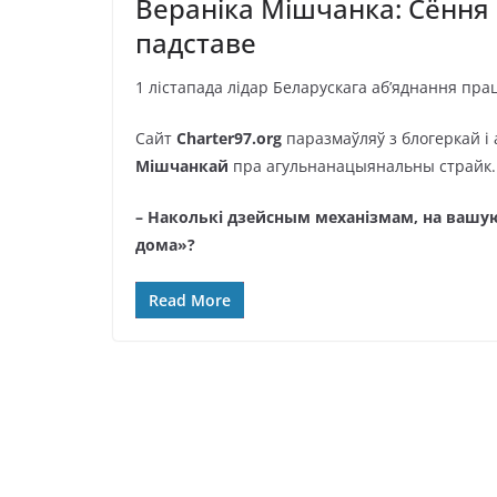
Вераніка Мішчанка: Сёння
падставе
1 лістапада лідар Беларускага аб’яднання пр
Сайт
Charter97.org
паразмаўляў з блогеркай і
Мішчанкай
пра агульнанацыянальны страйк.
– Наколькі дзейсным механізмам, на вашую
дома»?
Read More