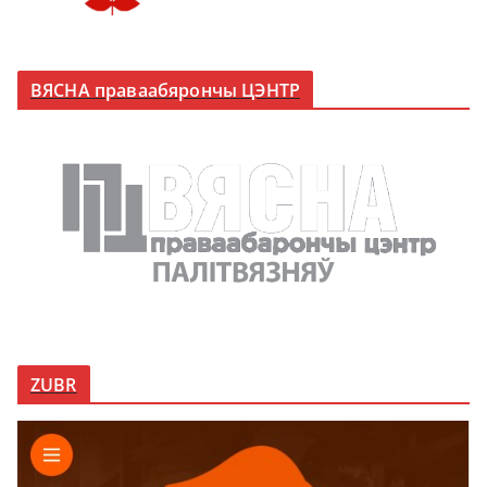
ВЯСНА праваабярончы ЦЭНТР
ZUBR