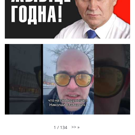
>>
»
1
/
134