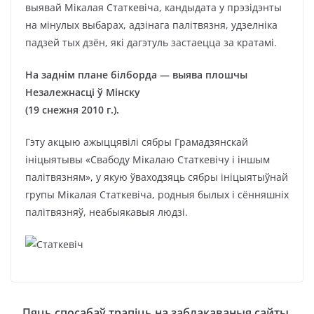
выявай Мікалая Статкевіча, кандыдата у прэзідэнты
на мінулых выбарах, адзінага палітвязня, удзелніка
падзей тых дзён, які дагэтуль застаецца за кратамі.
На заднім плане білборда — выява плошчы
Незалежнасці ў Мінску
(19 снежня 2010 г.).
Гэту акцыю ажыццявілі сябры Грамадзянскай
ініцыятывы «Свабоду Мікалаю Статкевічу і іншым
палітвязням», у якую ўваходзяць сябры ініцыятыўнай
групы Мікалая Статкевіча, родныя былых і сённяшніх
палітвязняў, неабыякавыя людзі.
Пяць спосабаў трапіць на заблакаваныя сайты