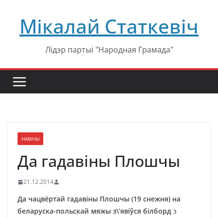
Перейти
Мікалай Статкевіч
к
содержимому
Лідэр партыі "Народная Грамада"
НАВІНЫ
Да гадавіны Плошчы
21.12.2014
Да чацвёртай гадавіны Плошчы (19 снежня) на
беларуска-польскай мяжы з\’явіўся білборд
з