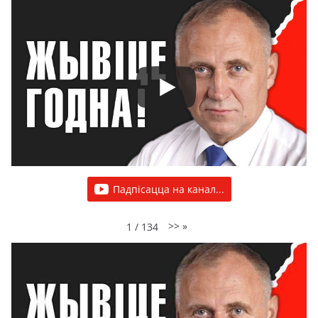
Падпісацца на канал...
>>
»
1
/
134