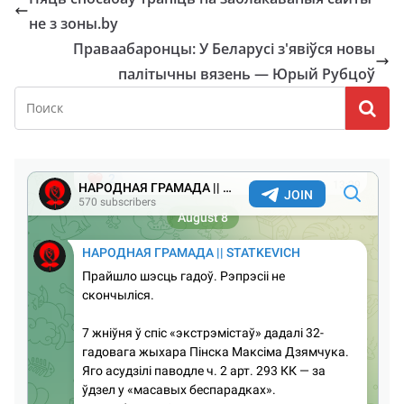
не з зоны.by
Праваабаронцы: У Беларусі з'явіўся новы
палітычны вязень — Юрый Рубцоў