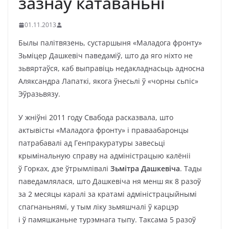
зазнаў катаваньні
01.11.2013
Былы палітвязень, сустаршыня «Маладога фронту»
Зьміцер Дашкевіч паведаміў, што да яго ніхто не
зьвяртаўся, каб выправіць недакладнасьць адносна
Аляксандра Лапаткі, якога ўнесьлі ў «чорны сьпіс»
Эўразьвязу.
У жніўні 2011 году Свабода расказвала, што
актывісты «Маладога фронту» і праваабаронцы
патрабавалі ад Генпракуратуры завесьці
крымінальную справу на адміністрацыю калёніі
ў Горках, дзе ўтрымлівалі
Зьмітра Дашкевіча
. Тады
паведамлялася, што Дашкевіча ня менш як 8 разоў
за 2 месяцы каралі за кратамі адміністрацыйнымі
спагнаньнямі, у тым ліку зьмяшчалі ў карцэр
і ў памяшканьне турэмнага тыпу. Таксама 5 разоў