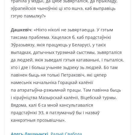
трапіла ў мэдыі, да цябе зьвярталіся, да прыкладу,
эўрапейскія чыноўнікі ці хто яшчэ, каб выправіць
гэтую памылку?»
Дашкевіч
: «Ніхто ніколі не зьвяртаецца. У гэтым
таксама праблема. Хацелася б, каб прадстаўнікі
Эўразьвязу, якія працуюць у Беларусі, у такіх
выпадках, датычных турэмнай сыстэмы, зьвярталіся
да людзей, якія зьведалі гэтыя катаваньні, і пыталіся,
хто і дзе і больш учыняе зьдзеку зь людзей. Бо там
павінен быць ня толькі Петраковіч, які цяпер
намесьнік начальніка Горацкай калёніі
па апэратыўна-рэжымнай працы. Там павінна быць
і кіраўніцтва Мазырскай калёніі, Віцебскай турмы.
Вядома, калі б са мной кансультаваліся
прадстаўнікі ЭЗ, я патлумачыў бы і назваў
канкрэтныя прозьвішчы».
Алесь Дашчынскі
,
Радыё Свабода