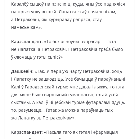
Кавалёў сышоў на пэнсію ці куды, яны ўсе падняліся
на прыступку вышэй. Лапатка стаў начальнікам,
а Петраковіч, які курыраваў рэпрэсіі, стаў
намесьнікам».
Карэспандэнт
: «То бок асноўны рэпрэсар — гэта
не Лапатка, а Петраковіч. І Петраковіча трэба было
ўключаць у гэты сьпіс?»
Дашкевіч
: «Так. У першую чаргу Петраковіча, хоць
і Лапатку не зашкодзіць. Усё бачыцца ў параўнаньні.
Калі ў Гарадзенскай турме мне давалі лыжку, то гэта
для мяне было вяршыняй гуманнасьці гэтай усёй
сыстэмы. А калі ў Віцебскай турме футараламі ядуць,
то, разумееце… Гэтак жа можна параўнаць тых
жа Лапатку зь Петраковічам».
Карэспандэнт
: «Пасьля таго як гэтая інфармацыя