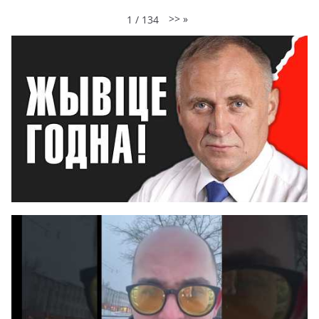
>>
»
1
/
134