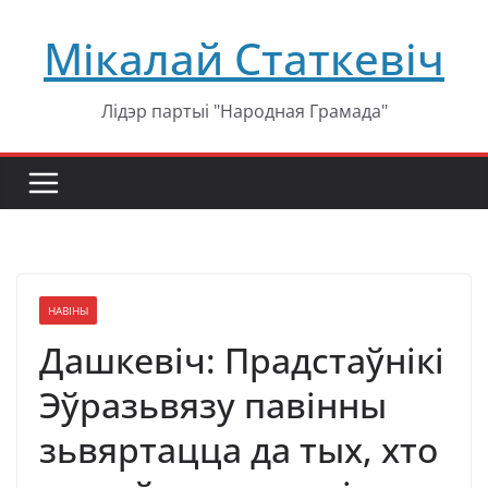
Перейти
Мікалай Статкевіч
к
содержимому
Лідэр партыі "Народная Грамада"
НАВІНЫ
Дашкевіч: Прадстаўнікі
Эўразьвязу павінны
зьвяртацца да тых, хто