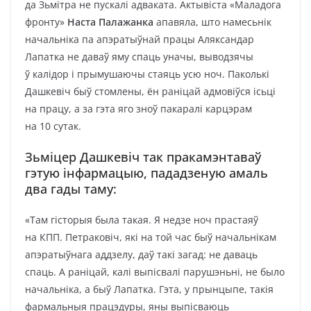
да Зьмітра не пускалі адваката. Актывіста «Маладога
фронту»
Наста Палажанка
апавяла, што намесьнік
начальніка па апэратыўнай працы Аляксандар
Лапатка не даваў яму спаць уначы, выводзячы
ў калідор і прымушаючы стаяць усю ноч. Паколькі
Дашкевіч быў стомлены, ён раніцай адмовіўся ісьці
на працу, а за гэта яго зноў пакаралі карцэрам
на 10 сутак.
Зьміцер Дашкевіч так пракамэнтаваў
гэтую інфармацыю, пададзеную амаль
два гады таму:
«Там гісторыя была такая. Я недзе ноч прастаяў
на КПП. Петраковіч, які на той час быў начальнікам
апэратыўнага аддзелу, даў такі загад: не даваць
спаць. А раніцай, калі выпісвалі парушэньні, не было
начальніка, а быў Лапатка. Гэта, у прынцыпе, такія
фармальныя працэдуры, яны выпісваюць