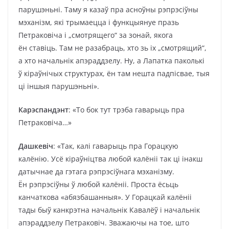
парушэньні. Таму я казаў пра асноўны рэпрэсіўны
мэханізм, які трымаецца і функцыянуе празь
Петраковіча і „смотрящего“ за зонай, якога
ён ставіць. Там не разабраць, хто зь іх „смотрящий“,
а хто начальнік апэраддзелу. Ну, а Лапатка паколькі
ў кіраўнічых структурах, ён там нешта падпісвае, тыя
ці іншыя парушэньні».
Карэспандэнт
: «То бок тут трэба гаварыць пра
Петраковіча…»
Дашкевіч
: «Так, калі гаварыць пра Горацкую
калёнію. Усё кіраўніцтва любой калёніі так ці інакш
датычнае да гэтага рэпрэсіўнага мэханізму.
Ён рэпрэсіўны ў любой калёніі. Проста ёсьць
канчаткова «абязбашанныя». У Горацкай калёніі
тады быў канкрэтна начальнік Кавалёў і начальнік
апэраддзелу Петраковіч. Зважаючы на тое, што