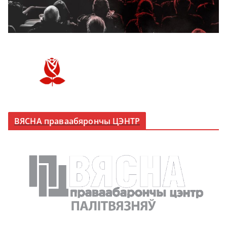
ВЯСНА праваабярончы ЦЭНТР