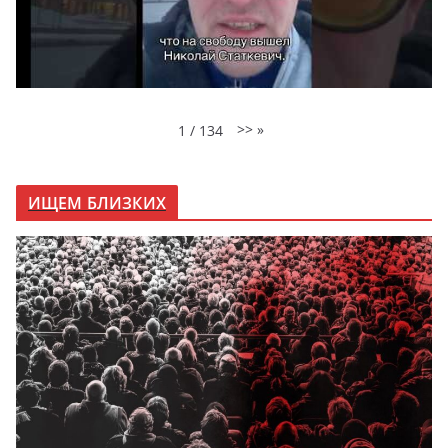
>>
»
1
/
134
ИЩЕМ БЛИЗКИХ