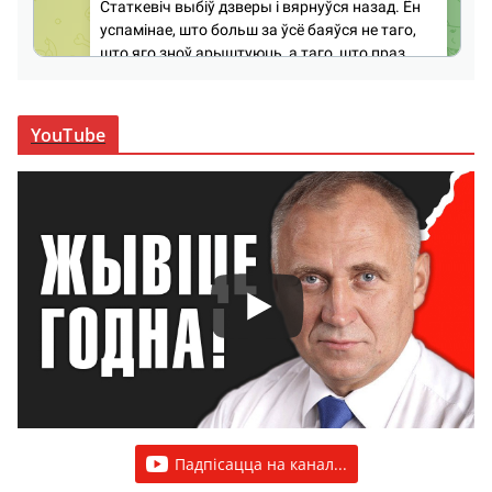
YouTube
Падпісацца на канал...