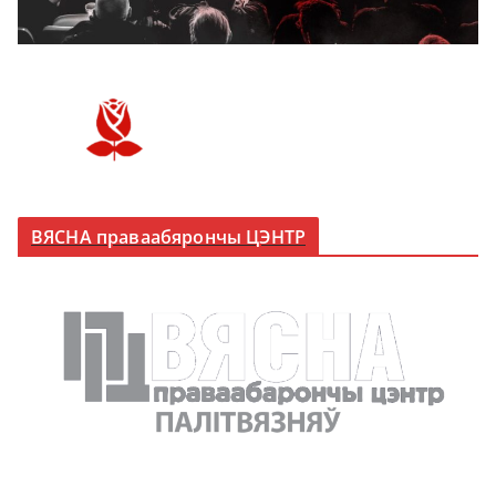
ВЯСНА праваабярончы ЦЭНТР