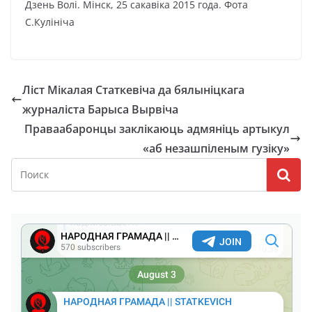
Дзень Волі. Мінск, 25 сакавіка 2015 года. Фота
С.Кулініча
Ліст Мікалая Статкевіча да бялыніцкага
журналіста Барыса Вырвіча
Праваабаронцы заклікаюць адмяніць артыкул
«аб незашпіленым гузіку»