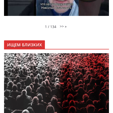
>>
»
1
/
134
ИЩЕМ БЛИЗКИХ