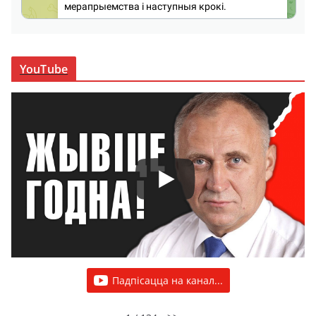
YouTube
Падпісацца на канал...