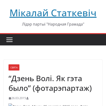
Перейти
Мікалай Статкевіч
к
содержимому
Лідэр партыі "Народная Грамада"
СВЯТА
“Дзень Волі. Як гэта
было” (фотарэпартаж)
26.03.2015