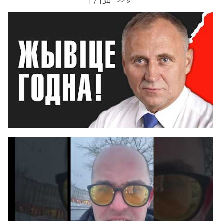
>>
»
1
/
134