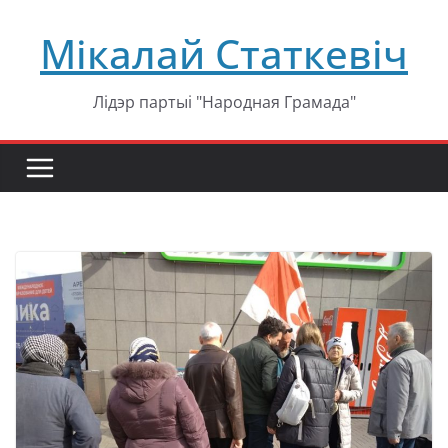
Перейти
Мікалай Статкевіч
к
содержимому
Лідэр партыі "Народная Грамада"