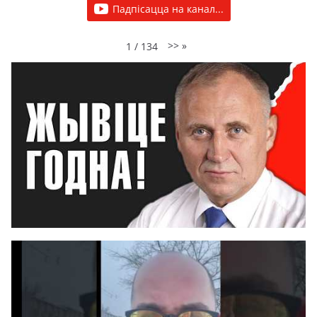
Падпісацца на канал...
>>
»
1
/
134