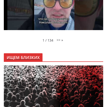
>>
»
1
/
134
ИЩЕМ БЛИЗКИХ