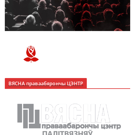
ВЯСНА праваабярончы ЦЭНТР