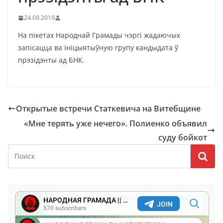
24.09.2019
На пікетах Народнай Грамады чэргі жадаючых
запісацца ва ініцыятыўную групу кандыдата ў
прэзідэнты ад БНК.
Открытые встречи Статкевича на Витебщине
«Мне терять уже нечего». Полиенко объявил
суду бойкот