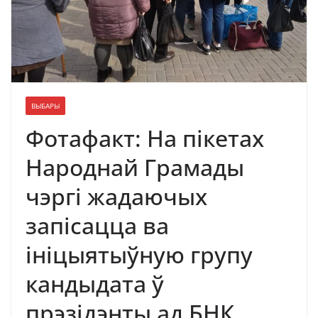
ВЫБАРЫ
Фотафакт: На пікетах
Народнай Грамады
чэргі жадаючых
запісацца ва
ініцыятыўную групу
кандыдата ў
прэзідэнты ад БНК