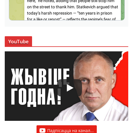
YouTube
Падпісацца на канал...