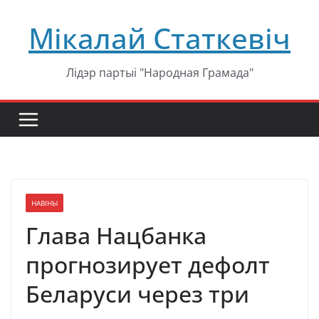
Перейти
Мікалай Статкевіч
к
содержимому
Лідэр партыі "Народная Грамада"
НАВІНЫ
Глава Нацбанка
прогнозирует дефолт
Беларуси через три