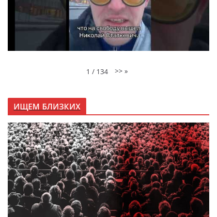
>>
»
1
/
134
ИЩЕМ БЛИЗКИХ