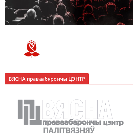
ВЯСНА праваабярончы ЦЭНТР